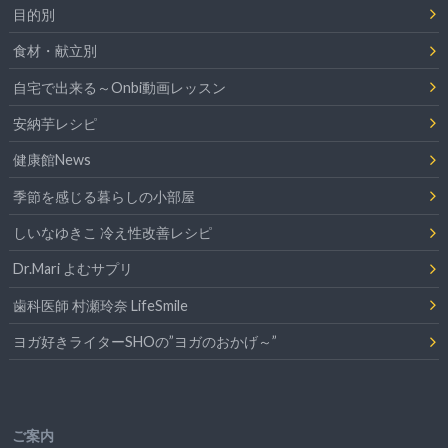
目的別
食材・献立別
自宅で出来る～Onbi動画レッスン
安納芋レシピ
健康館News
季節を感じる暮らしの小部屋
しいなゆきこ 冷え性改善レシピ
Dr.Mari よむサプリ
歯科医師 村瀬玲奈 LifeSmile
ヨガ好きライターSHOの”ヨガのおかげ～”
ご案内