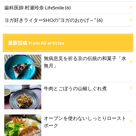
歯科医師 村瀬玲奈 LifeSmile
(6)
ヨガ好きライターSHOの”ヨガのおかげ～”
(6)
最新投稿 from All articles
無病息災を祈る京の伝統の和菓子「水
無月」
牛肉とごぼうの山椒しぐれ煮
オーブンを使わないしっとりロースト
ポーク