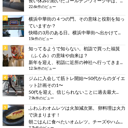
長い休みの続いたゴールデンウィーク中は、...
22.6k件のビュー
横浜中華街の４つの門。その意味と役割を知っ
ていますか？
快晴の3月のある日。横浜中華街へ出かけて...
15k件のビュー
知ってるようで知らない。初詣で買った福箕
（ふくみ）の意味や由来は？
新年を迎え、初詣に近所の神社へ行ってきま...
12.5k件のビュー
ジムに入会して筋トレ開始〜50代からのダイエ
ット計画その1〜
50代を迎え、信じられないことに過去最大...
7.9k件のビュー
ふわふわオムレツは火加減次第。 卵料理は火力
で決まります！
朝ごはんに食べたいオムレツ。チーズやハム...
7.7k件のビュー