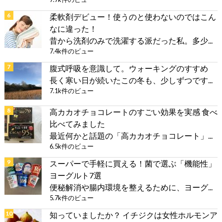
柔軟剤デビュー！使うのと使わないのではこん
なに違った！
昔から洗剤のみで洗濯する派だった私。多少...
7.4k件のビュー
腹式呼吸を意識して。ウォーキングのすすめ
長く寒い日が続いたこの冬も、少しずつです...
7.1k件のビュー
高カカオチョコレートのすごい効果を実感 食べ
比べてみました
最近何かと話題の「高カカオチョコレート」...
6.5k件のビュー
スーパーで手軽に買える！菌で選ぶ「機能性」
ヨーグルト7選
便秘解消や腸内環境を整えるために、ヨーグ...
5.7k件のビュー
知っていましたか？ イチジクは女性ホルモンア