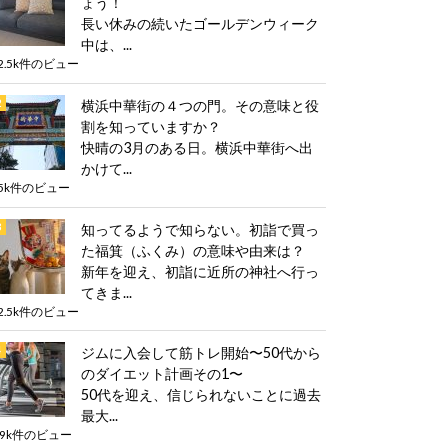
ょう！
長い休みの続いたゴールデンウィーク
中は、...
2.5k件のビュー
横浜中華街の４つの門。その意味と役
割を知っていますか？
快晴の3月のある日。横浜中華街へ出
かけて...
5k件のビュー
知ってるようで知らない。初詣で買っ
た福箕（ふくみ）の意味や由来は？
新年を迎え、初詣に近所の神社へ行っ
てきま...
2.5k件のビュー
ジムに入会して筋トレ開始〜50代から
のダイエット計画その1〜
50代を迎え、信じられないことに過去
最大...
.9k件のビュー