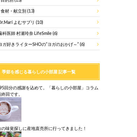
食材・献立別
(13)
Dr.Mari よむサプリ
(10)
歯科医師 村瀬玲奈 LifeSmile
(6)
ヨガ好きライターSHOの”ヨガのおかげ～”
(6)
季節を感じる暮らしの小部屋 記事一覧
195回分の感謝を込めて。「暮らしの小部屋」コラム
最終回です。
秋の味覚探しに産地直売所に行ってきました！