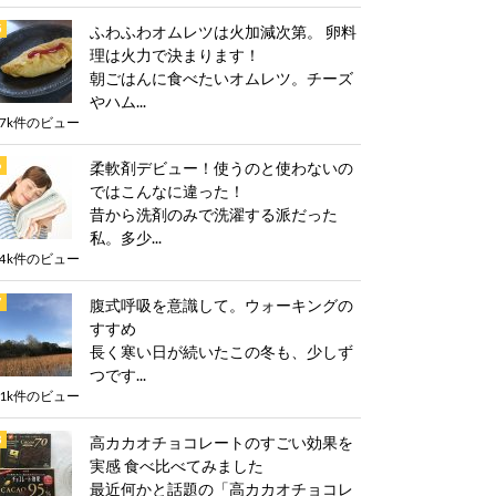
ふわふわオムレツは火加減次第。 卵料
理は火力で決まります！
朝ごはんに食べたいオムレツ。チーズ
やハム...
.7k件のビュー
柔軟剤デビュー！使うのと使わないの
ではこんなに違った！
昔から洗剤のみで洗濯する派だった
私。多少...
.4k件のビュー
腹式呼吸を意識して。ウォーキングの
すすめ
長く寒い日が続いたこの冬も、少しず
つです...
.1k件のビュー
高カカオチョコレートのすごい効果を
実感 食べ比べてみました
最近何かと話題の「高カカオチョコレ