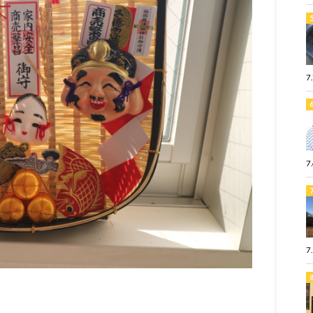
7
7
7