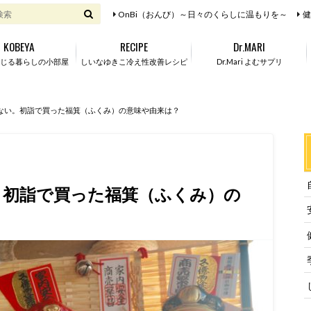
OnBi（おんび）～日々のくらしに温もりを～
健
KOBEYA
RECIPE
Dr.MARI
じる暮らしの小部屋
しいなゆきこ冷え性改善レシピ
Dr.Mari よむサプリ
ない。初詣で買った福箕（ふくみ）の意味や由来は？
。初詣で買った福箕（ふくみ）の