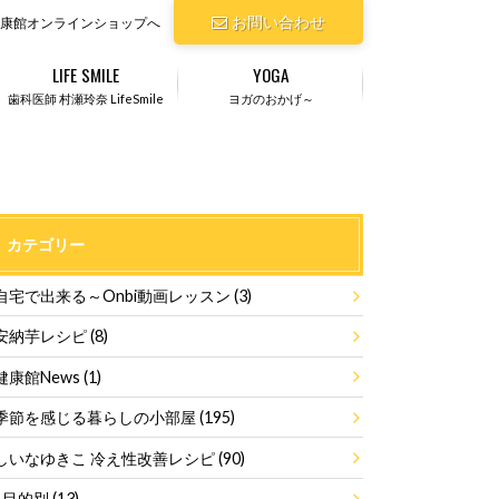
お問い合わせ
康館オンラインショップへ
LIFE SMILE
YOGA
歯科医師 村瀬玲奈 LifeSmile
ヨガのおかげ～
カテゴリー
自宅で出来る～Onbi動画レッスン
(3)
安納芋レシピ
(8)
健康館News
(1)
季節を感じる暮らしの小部屋
(195)
しいなゆきこ 冷え性改善レシピ
(90)
目的別
(13)