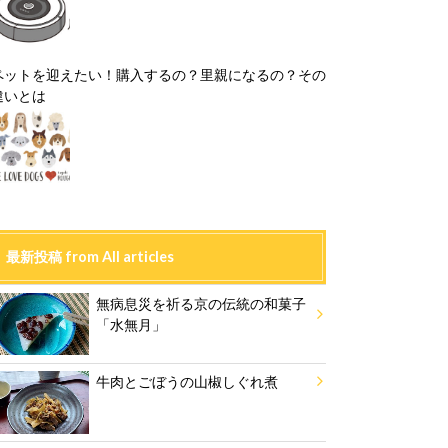
ペットを迎えたい！購入するの？里親になるの？その
違いとは
最新投稿 from All articles
無病息災を祈る京の伝統の和菓子
「水無月」
牛肉とごぼうの山椒しぐれ煮