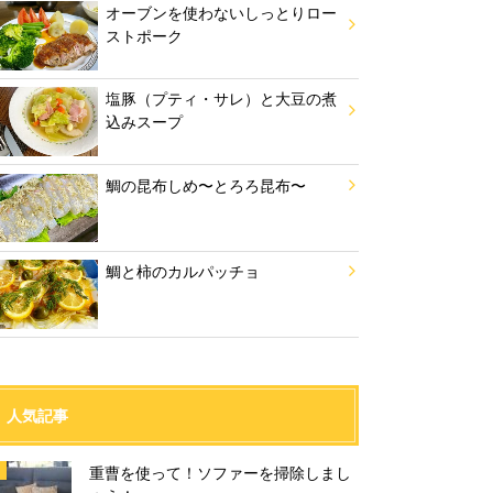
オーブンを使わないしっとりロー
ストポーク
塩豚（プティ・サレ）と大豆の煮
込みスープ
鯛の昆布しめ〜とろろ昆布〜
鯛と柿のカルパッチョ
人気記事
重曹を使って！ソファーを掃除しまし