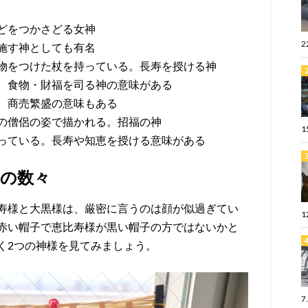
どをつかさどる女神
2
施す神としても有名
物をつけた杖を持っている。長寿を授ける神
、食物・財福を司る神の意味がある
、商売繁盛の意味もある
の僧侶の姿で描かれる。招福の神
1
っている。長寿や知恵を授ける意味がある
の数々
寿様と大黒様は、厳密に言うのは顔が似過ぎてい
1
赤い帽子で恵比寿様が黒い帽子の方ではないかと
く2つの神様を見てみましょう。
7