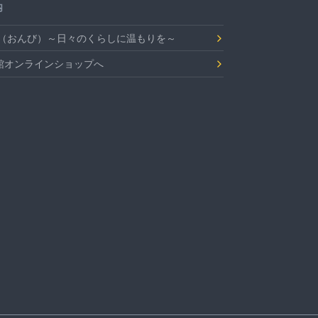
内
Bi（おんび）～日々のくらしに温もりを～
館オンラインショップへ