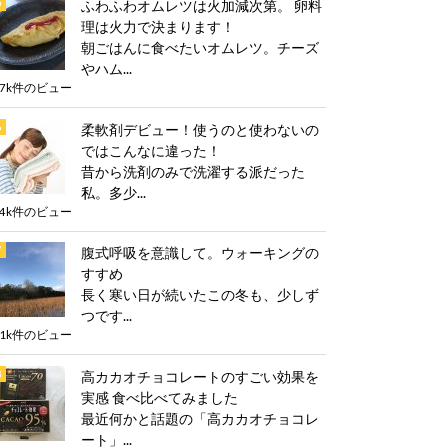
ふわふわオムレツは火加減次第。 卵料
理は火力で決まります！
朝ごはんに食べたいオムレツ。チーズ
やハム...
.7k件のビュー
柔軟剤デビュー！使うのと使わないの
ではこんなに違った！
昔から洗剤のみで洗濯する派だった
私。多少...
.4k件のビュー
腹式呼吸を意識して。ウォーキングの
すすめ
長く寒い日が続いたこの冬も、少しず
つです...
.1k件のビュー
高カカオチョコレートのすごい効果を
実感 食べ比べてみました
最近何かと話題の「高カカオチョコレ
ート」...