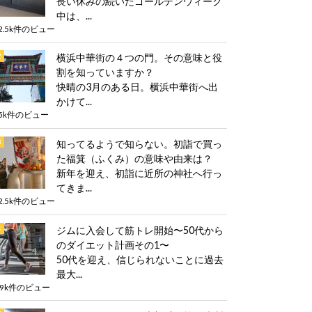
長い休みの続いたゴールデンウィーク
中は、...
2.5k件のビュー
横浜中華街の４つの門。その意味と役
割を知っていますか？
快晴の3月のある日。横浜中華街へ出
かけて...
5k件のビュー
知ってるようで知らない。初詣で買っ
た福箕（ふくみ）の意味や由来は？
新年を迎え、初詣に近所の神社へ行っ
てきま...
2.5k件のビュー
ジムに入会して筋トレ開始〜50代から
のダイエット計画その1〜
50代を迎え、信じられないことに過去
最大...
.9k件のビュー