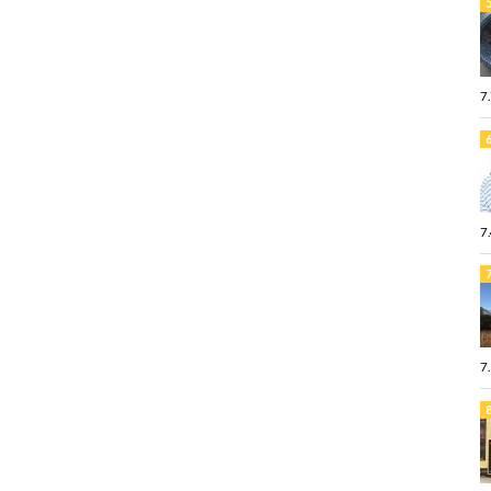
7
7
7