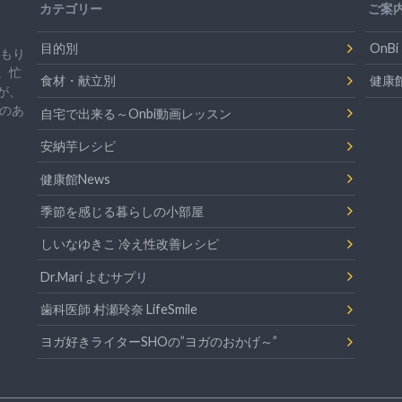
カテゴリー
ご案
目的別
On
温もり
。忙
食材・献立別
健康
が、
のあ
自宅で出来る～Onbi動画レッスン
安納芋レシピ
健康館News
季節を感じる暮らしの小部屋
しいなゆきこ 冷え性改善レシピ
Dr.Mari よむサプリ
歯科医師 村瀬玲奈 LifeSmile
ヨガ好きライターSHOの”ヨガのおかげ～”