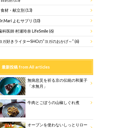
食材・献立別
(13)
Dr.Mari よむサプリ
(10)
歯科医師 村瀬玲奈 LifeSmile
(6)
ヨガ好きライターSHOの”ヨガのおかげ～”
(6)
最新投稿 from All articles
無病息災を祈る京の伝統の和菓子
「水無月」
牛肉とごぼうの山椒しぐれ煮
オーブンを使わないしっとりロー