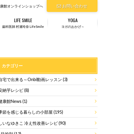
お問い合わせ
康館オンラインショップへ
LIFE SMILE
YOGA
歯科医師 村瀬玲奈 LifeSmile
ヨガのおかげ～
カテゴリー
自宅で出来る～Onbi動画レッスン
(3)
安納芋レシピ
(8)
健康館News
(1)
季節を感じる暮らしの小部屋
(195)
しいなゆきこ 冷え性改善レシピ
(90)
目的別
(13)