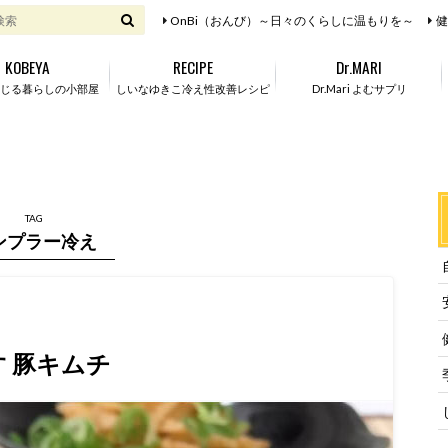
OnBi（おんび）～日々のくらしに温もりを～
健
KOBEYA
RECIPE
Dr.MARI
じる暮らしの小部屋
しいなゆきこ冷え性改善レシピ
Dr.Mari よむサプリ
TAG
ンプラー冷え
 豚キムチ