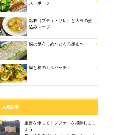
ストポーク
塩豚（プティ・サレ）と大豆の煮
込みスープ
鯛の昆布しめ〜とろろ昆布〜
鯛と柿のカルパッチョ
人気記事
重曹を使って！ソファーを掃除しまし
ょう！