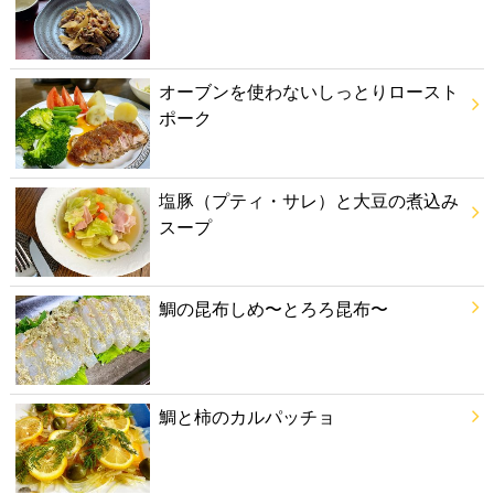
オーブンを使わないしっとりロースト
ポーク
塩豚（プティ・サレ）と大豆の煮込み
スープ
鯛の昆布しめ〜とろろ昆布〜
鯛と柿のカルパッチョ