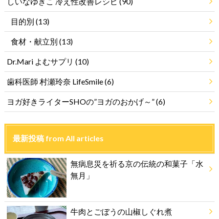
しいなゆきこ 冷え性改善レシピ
(90)
目的別
(13)
食材・献立別
(13)
Dr.Mari よむサプリ
(10)
歯科医師 村瀬玲奈 LifeSmile
(6)
ヨガ好きライターSHOの”ヨガのおかげ～”
(6)
最新投稿 from All articles
無病息災を祈る京の伝統の和菓子「水
無月」
牛肉とごぼうの山椒しぐれ煮