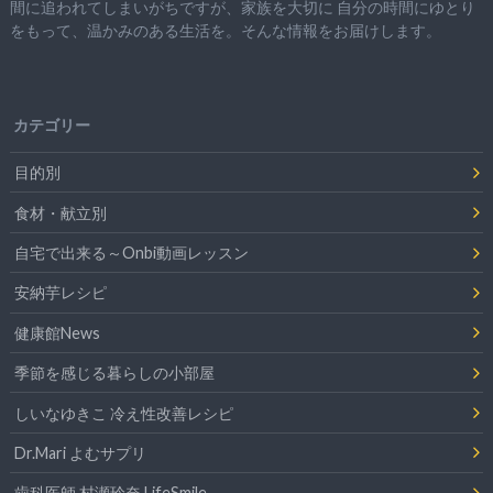
間に追われてしまいがちですが、
家族を大切に
自分の時間にゆとり
をもって、
温かみのある生活を。そんな情報をお届けします。
カテゴリー
目的別
食材・献立別
自宅で出来る～Onbi動画レッスン
安納芋レシピ
健康館News
季節を感じる暮らしの小部屋
しいなゆきこ 冷え性改善レシピ
Dr.Mari よむサプリ
歯科医師 村瀬玲奈 LifeSmile