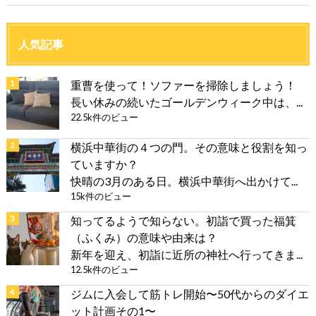
人気記事
重曹を使って！ソファーを掃除しましょう！
長い休みの続いたゴールデンウィーク中は、...
22.5k件のビュー
横浜中華街の４つの門。その意味と役割を知っ
ていますか？
快晴の3月のある日。横浜中華街へ出かけて...
15k件のビュー
知ってるようで知らない。初詣で買った福箕
（ふくみ）の意味や由来は？
新年を迎え、初詣に近所の神社へ行ってきま...
12.5k件のビュー
ジムに入会して筋トレ開始〜50代からのダイエ
ット計画その1〜