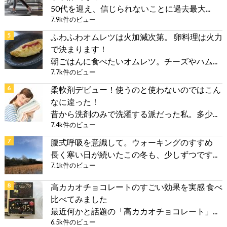
50代を迎え、信じられないことに過去最大...
7.9k件のビュー
ふわふわオムレツは火加減次第。 卵料理は火力
で決まります！
朝ごはんに食べたいオムレツ。チーズやハム...
7.7k件のビュー
柔軟剤デビュー！使うのと使わないのではこん
なに違った！
昔から洗剤のみで洗濯する派だった私。多少...
7.4k件のビュー
腹式呼吸を意識して。ウォーキングのすすめ
長く寒い日が続いたこの冬も、少しずつです...
7.1k件のビュー
高カカオチョコレートのすごい効果を実感 食べ
比べてみました
最近何かと話題の「高カカオチョコレート」...
6.5k件のビュー