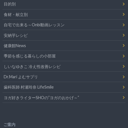
目的別
食材・献立別
自宅で出来る～Onbi動画レッスン
安納芋レシピ
健康館News
季節を感じる暮らしの小部屋
しいなゆきこ 冷え性改善レシピ
Dr.Mari よむサプリ
歯科医師 村瀬玲奈 LifeSmile
ヨガ好きライターSHOの”ヨガのおかげ～”
ご案内