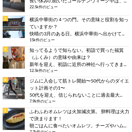
長い休みの続いたゴールデンウィーク中は、...
22.5k件のビュー
横浜中華街の４つの門。その意味と役割を知っ
ていますか？
快晴の3月のある日。横浜中華街へ出かけて...
15k件のビュー
知ってるようで知らない。初詣で買った福箕
（ふくみ）の意味や由来は？
新年を迎え、初詣に近所の神社へ行ってきま...
12.5k件のビュー
ジムに入会して筋トレ開始〜50代からのダイエ
ット計画その1〜
50代を迎え、信じられないことに過去最大...
7.9k件のビュー
ふわふわオムレツは火加減次第。 卵料理は火力
で決まります！
朝ごはんに食べたいオムレツ。チーズやハム...
7.7k件のビュー