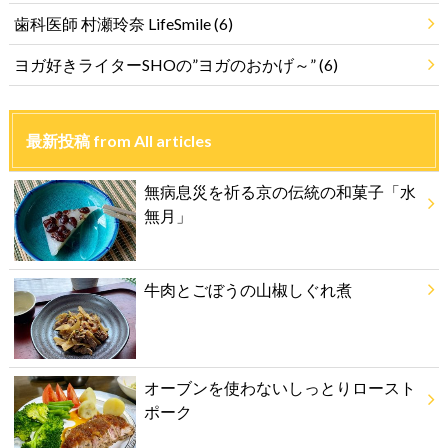
歯科医師 村瀬玲奈 LifeSmile
(6)
ヨガ好きライターSHOの”ヨガのおかげ～”
(6)
最新投稿 from All articles
無病息災を祈る京の伝統の和菓子「水
無月」
牛肉とごぼうの山椒しぐれ煮
オーブンを使わないしっとりロースト
ポーク