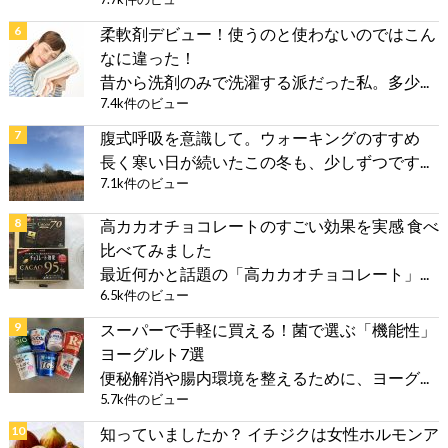
柔軟剤デビュー！使うのと使わないのではこん
なに違った！
昔から洗剤のみで洗濯する派だった私。多少...
7.4k件のビュー
腹式呼吸を意識して。ウォーキングのすすめ
長く寒い日が続いたこの冬も、少しずつです...
7.1k件のビュー
高カカオチョコレートのすごい効果を実感 食べ
比べてみました
最近何かと話題の「高カカオチョコレート」...
6.5k件のビュー
スーパーで手軽に買える！菌で選ぶ「機能性」
ヨーグルト7選
便秘解消や腸内環境を整えるために、ヨーグ...
5.7k件のビュー
知っていましたか？ イチジクは女性ホルモンア