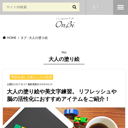
お問い合わ
せ
HOME
タグ : 大人の塗り絵
TAG
大人の塗り絵
季節を感じる暮らしの小部屋
公開日:2017.02.17
最終更新日:2018.06.19
大人の塗り絵や美文字練習。 リフレッシュや
脳の活性化におすすめアイテムをご紹介！