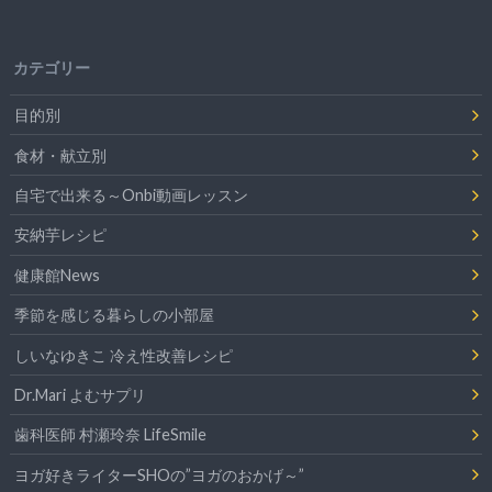
カテゴリー
目的別
食材・献立別
自宅で出来る～Onbi動画レッスン
安納芋レシピ
健康館News
季節を感じる暮らしの小部屋
しいなゆきこ 冷え性改善レシピ
Dr.Mari よむサプリ
歯科医師 村瀬玲奈 LifeSmile
ヨガ好きライターSHOの”ヨガのおかげ～”