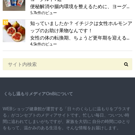
便秘解消や腸内環境を整えるために、ヨーグ...
5.7k件のビュー
知っていましたか？ イチジクは女性ホルモンア
ップのお助け果物なんです！
女性の体の転換期、ちょうど更年期を迎える...
4.5k件のビュー
くらし温もりメディアOnBiについて
WEBショップ健康館が運営する「日々のくらしに温もりをプラスす
る」がコンセプトのメディアサイトです。忙しい毎日、ついつい時
間に追われてしまいがちですが、
家族を大切に
自分の時間にゆとり
をもって、
温かみのある生活を。そんな情報をお届けします。