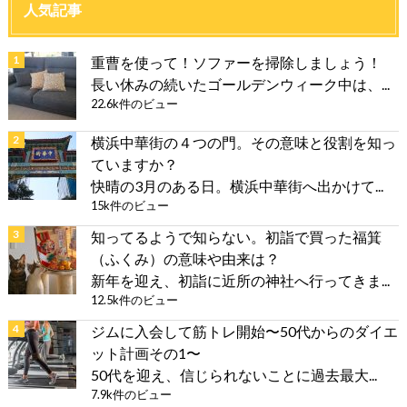
人気記事
重曹を使って！ソファーを掃除しましょう！
長い休みの続いたゴールデンウィーク中は、...
22.6k件のビュー
横浜中華街の４つの門。その意味と役割を知っ
ていますか？
快晴の3月のある日。横浜中華街へ出かけて...
15k件のビュー
知ってるようで知らない。初詣で買った福箕
（ふくみ）の意味や由来は？
新年を迎え、初詣に近所の神社へ行ってきま...
12.5k件のビュー
ジムに入会して筋トレ開始〜50代からのダイエ
ット計画その1〜
50代を迎え、信じられないことに過去最大...
7.9k件のビュー