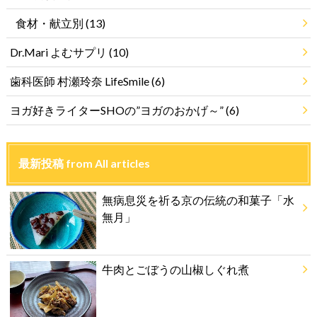
食材・献立別
(13)
Dr.Mari よむサプリ
(10)
歯科医師 村瀬玲奈 LifeSmile
(6)
ヨガ好きライターSHOの”ヨガのおかげ～”
(6)
最新投稿 from All articles
無病息災を祈る京の伝統の和菓子「水
無月」
牛肉とごぼうの山椒しぐれ煮