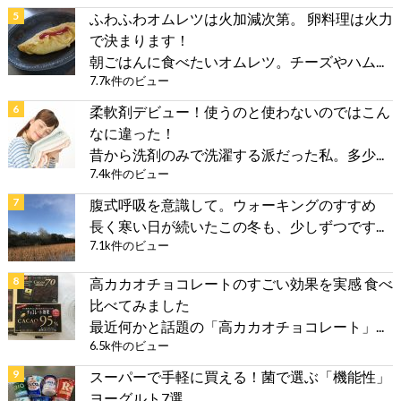
ふわふわオムレツは火加減次第。 卵料理は火力
で決まります！
朝ごはんに食べたいオムレツ。チーズやハム...
7.7k件のビュー
柔軟剤デビュー！使うのと使わないのではこん
なに違った！
昔から洗剤のみで洗濯する派だった私。多少...
7.4k件のビュー
腹式呼吸を意識して。ウォーキングのすすめ
長く寒い日が続いたこの冬も、少しずつです...
7.1k件のビュー
高カカオチョコレートのすごい効果を実感 食べ
比べてみました
最近何かと話題の「高カカオチョコレート」...
6.5k件のビュー
スーパーで手軽に買える！菌で選ぶ「機能性」
ヨーグルト7選