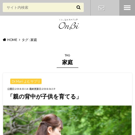
お問い合わ
せ
HOME
タグ : 家庭
TAG
家庭
Dr.Mari よむサプリ
公開日:2018.03.14
最終更新日:2018.06.19
「親の背中が子供を育てる」