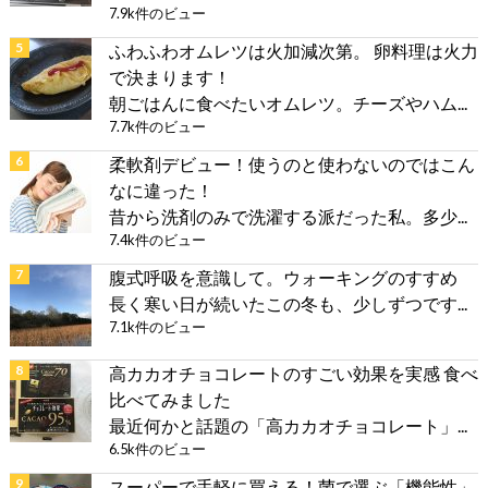
7.9k件のビュー
ふわふわオムレツは火加減次第。 卵料理は火力
で決まります！
朝ごはんに食べたいオムレツ。チーズやハム...
7.7k件のビュー
柔軟剤デビュー！使うのと使わないのではこん
なに違った！
昔から洗剤のみで洗濯する派だった私。多少...
7.4k件のビュー
腹式呼吸を意識して。ウォーキングのすすめ
長く寒い日が続いたこの冬も、少しずつです...
7.1k件のビュー
高カカオチョコレートのすごい効果を実感 食べ
比べてみました
最近何かと話題の「高カカオチョコレート」...
6.5k件のビュー
スーパーで手軽に買える！菌で選ぶ「機能性」