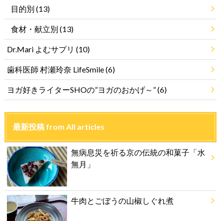
目的別
(13)
食材・献立別
(13)
Dr.Mari よむサプリ
(10)
歯科医師 村瀬玲奈 LifeSmile
(6)
ヨガ好きライターSHOの”ヨガのおかげ～”
(6)
最新投稿 from All articles
無病息災を祈る京の伝統の和菓子「水
無月」
牛肉とごぼうの山椒しぐれ煮