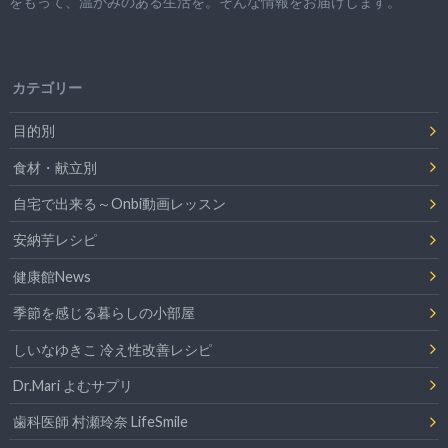
をもって、
温かみのある生活を。そんな情報をお届けします。
カテゴリー
目的別
食材・献立別
自宅で出来る～Onbi動画レッスン
安納芋レシピ
健康館News
季節を感じる暮らしの小部屋
しいなゆきこ 冷え性改善レシピ
Dr.Mari よむサプリ
歯科医師 村瀬玲奈 LifeSmile