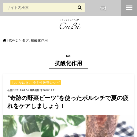
お問い合わ
せ
HOME
タグ : 抗酸化作用
TAG
抗酸化作用
しいなゆきこ 冷え性改善レシピ
公開日:2018.09.06
最終更新日:2018.12.11
”奇跡の野菜ビーツ”を使ったボルシチで夏の疲
れをケアしましょう！