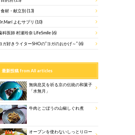
食材・献立別
(13)
Dr.Mari よむサプリ
(10)
歯科医師 村瀬玲奈 LifeSmile
(6)
ヨガ好きライターSHOの”ヨガのおかげ～”
(6)
最新投稿 from All articles
無病息災を祈る京の伝統の和菓子
「水無月」
牛肉とごぼうの山椒しぐれ煮
オーブンを使わないしっとりロー