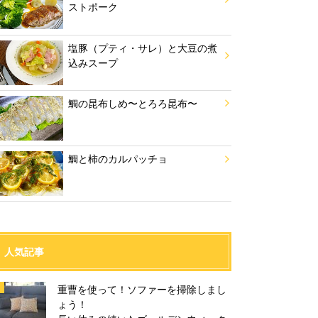
ストポーク
塩豚（プティ・サレ）と大豆の煮
込みスープ
鯛の昆布しめ〜とろろ昆布〜
鯛と柿のカルパッチョ
人気記事
重曹を使って！ソファーを掃除しまし
ょう！