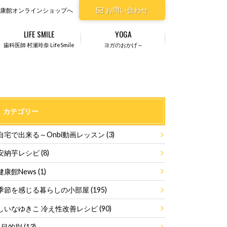
お問い合わせ
康館オンラインショップへ
LIFE SMILE
YOGA
歯科医師 村瀬玲奈 LifeSmile
ヨガのおかげ～
カテゴリー
自宅で出来る～Onbi動画レッスン
(3)
安納芋レシピ
(8)
健康館News
(1)
季節を感じる暮らしの小部屋
(195)
しいなゆきこ 冷え性改善レシピ
(90)
目的別
(13)