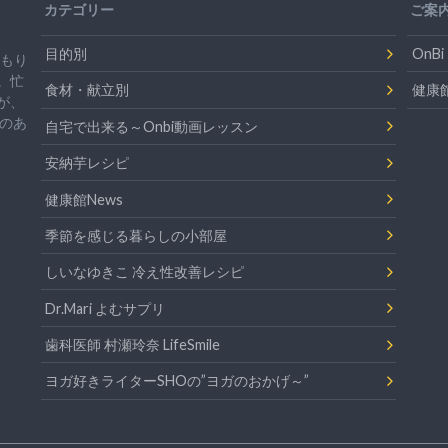
カテゴリー
ご案
目的別
On
温もり
。忙
食材・献立別
健康
が、
のあ
自宅で出来る～Onbi動画レッスン
安納芋レシピ
健康館News
季節を感じる暮らしの小部屋
しいなゆきこ 冷え性改善レシピ
Dr.Mari よむサプリ
歯科医師 村瀬玲奈 LifeSmile
ヨガ好きライターSHOの”ヨガのおかげ～”