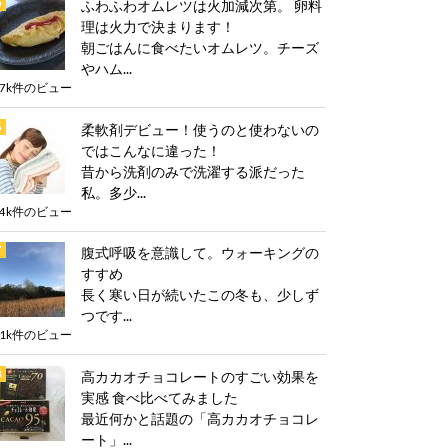
ふわふわオムレツは火加減次第。 卵料
理は火力で決まります！
朝ごはんに食べたいオムレツ。チーズ
やハム...
.7k件のビュー
柔軟剤デビュー！使うのと使わないの
ではこんなに違った！
昔から洗剤のみで洗濯する派だった
私。多少...
.4k件のビュー
腹式呼吸を意識して。ウォーキングの
すすめ
長く寒い日が続いたこの冬も、少しず
つです...
.1k件のビュー
高カカオチョコレートのすごい効果を
実感 食べ比べてみました
最近何かと話題の「高カカオチョコレ
ート」...