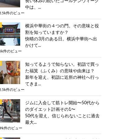
長い休みの続いたゴールデンウィーク
中は、...
2.5k件のビュー
横浜中華街の４つの門。その意味と役
割を知っていますか？
快晴の3月のある日。横浜中華街へ出
かけて...
5k件のビュー
知ってるようで知らない。初詣で買っ
た福箕（ふくみ）の意味や由来は？
新年を迎え、初詣に近所の神社へ行っ
てきま...
2.5k件のビュー
ジムに入会して筋トレ開始〜50代から
のダイエット計画その1〜
50代を迎え、信じられないことに過去
最大...
.9k件のビュー