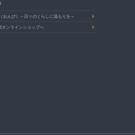
内
Bi（おんび）～日々のくらしに温もりを～
館オンラインショップへ