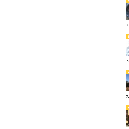
7
7
7