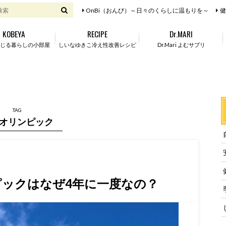
OnBi（おんび）～日々のくらしに温もりを～
健
KOBEYA
RECIPE
Dr.MARI
じる暮らしの小部屋
しいなゆきこ冷え性改善レシピ
Dr.Mari よむサプリ
TAG
オリンピック
ックはなぜ4年に一度なの？