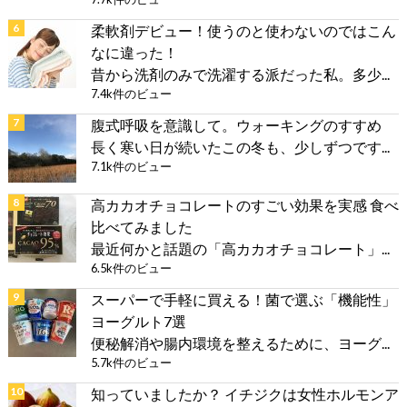
柔軟剤デビュー！使うのと使わないのではこん
なに違った！
昔から洗剤のみで洗濯する派だった私。多少...
7.4k件のビュー
腹式呼吸を意識して。ウォーキングのすすめ
長く寒い日が続いたこの冬も、少しずつです...
7.1k件のビュー
高カカオチョコレートのすごい効果を実感 食べ
比べてみました
最近何かと話題の「高カカオチョコレート」...
6.5k件のビュー
スーパーで手軽に買える！菌で選ぶ「機能性」
ヨーグルト7選
便秘解消や腸内環境を整えるために、ヨーグ...
5.7k件のビュー
知っていましたか？ イチジクは女性ホルモンア