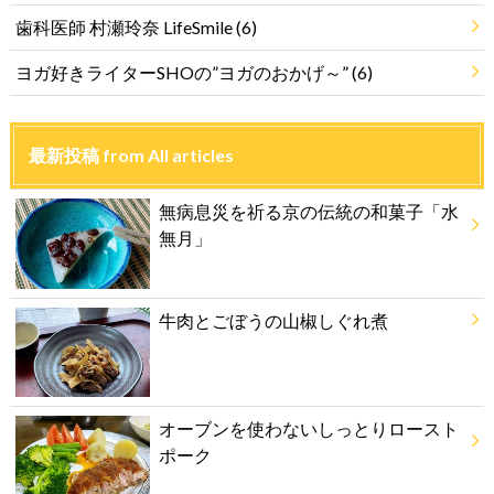
歯科医師 村瀬玲奈 LifeSmile
(6)
ヨガ好きライターSHOの”ヨガのおかげ～”
(6)
最新投稿 from All articles
無病息災を祈る京の伝統の和菓子「水
無月」
牛肉とごぼうの山椒しぐれ煮
オーブンを使わないしっとりロースト
ポーク