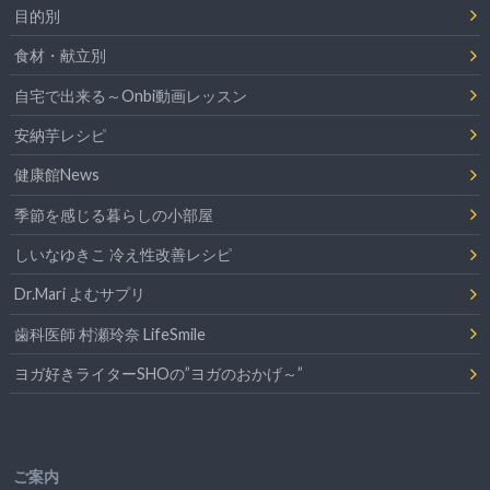
目的別
食材・献立別
自宅で出来る～Onbi動画レッスン
安納芋レシピ
健康館News
季節を感じる暮らしの小部屋
しいなゆきこ 冷え性改善レシピ
Dr.Mari よむサプリ
歯科医師 村瀬玲奈 LifeSmile
ヨガ好きライターSHOの”ヨガのおかげ～”
ご案内