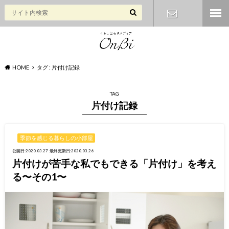
お問い合わ
せ
HOME
タグ : 片付け記録
TAG
片付け記録
季節を感じる暮らしの小部屋
公開日:2020.03.27
最終更新日:2020.03.26
片付けが苦手な私でもできる「片付け」を考え
る〜その1〜