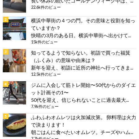
長い休みの続いたゴールデンウィーク中は、...
22.6k件のビュー
横浜中華街の４つの門。その意味と役割を知っ
ていますか？
快晴の3月のある日。横浜中華街へ出かけて...
15k件のビュー
知ってるようで知らない。初詣で買った福箕
（ふくみ）の意味や由来は？
新年を迎え、初詣に近所の神社へ行ってきま...
12.5k件のビュー
ジムに入会して筋トレ開始〜50代からのダイエ
ット計画その1〜
50代を迎え、信じられないことに過去最大...
7.9k件のビュー
ふわふわオムレツは火加減次第。 卵料理は火力
で決まります！
朝ごはんに食べたいオムレツ。チーズやハム...
7.7k件のビュー