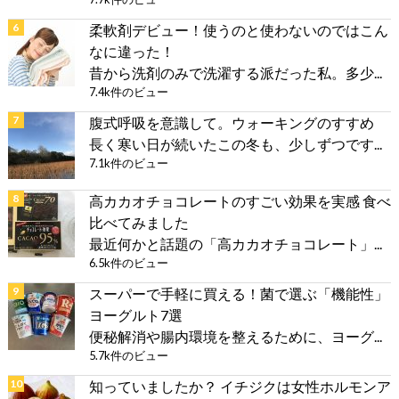
柔軟剤デビュー！使うのと使わないのではこん
なに違った！
昔から洗剤のみで洗濯する派だった私。多少...
7.4k件のビュー
腹式呼吸を意識して。ウォーキングのすすめ
長く寒い日が続いたこの冬も、少しずつです...
7.1k件のビュー
高カカオチョコレートのすごい効果を実感 食べ
比べてみました
最近何かと話題の「高カカオチョコレート」...
6.5k件のビュー
スーパーで手軽に買える！菌で選ぶ「機能性」
ヨーグルト7選
便秘解消や腸内環境を整えるために、ヨーグ...
5.7k件のビュー
知っていましたか？ イチジクは女性ホルモンア