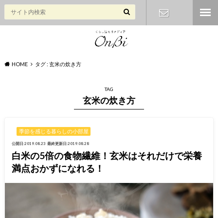
お問い合わ
せ
HOME
タグ : 玄米の炊き方
TAG
玄米の炊き方
季節を感じる暮らしの小部屋
公開日:2019.08.23
最終更新日:2019.08.28
白米の5倍の食物繊維！玄米はそれだけで栄養
満点おかずになれる！