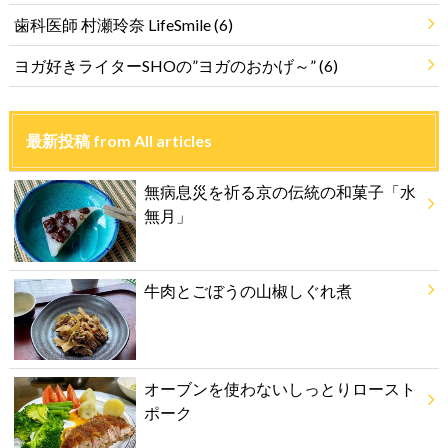
歯科医師 村瀬玲奈 LifeSmile
(6)
ヨガ好きライターSHOの”ヨガのおかげ～”
(6)
最新投稿 from All articles
無病息災を祈る京の伝統の和菓子「水
無月」
牛肉とごぼうの山椒しぐれ煮
オーブンを使わないしっとりロースト
ポーク