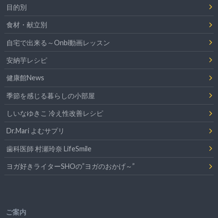
目的別
食材・献立別
自宅で出来る～Onbi動画レッスン
安納芋レシピ
健康館News
季節を感じる暮らしの小部屋
しいなゆきこ 冷え性改善レシピ
Dr.Mari よむサプリ
歯科医師 村瀬玲奈 LifeSmile
ヨガ好きライターSHOの”ヨガのおかげ～”
ご案内