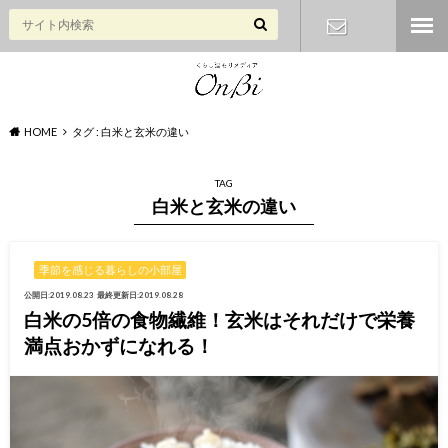
お問い合わ
せ
HOME
タグ : 白米と玄米の違い
TAG
白米と玄米の違い
季節を感じる暮らしの小部屋
公開日:2019.08.23
最終更新日:2019.08.28
白米の5倍の食物繊維！玄米はそれだけで栄養
満点おかずになれる！