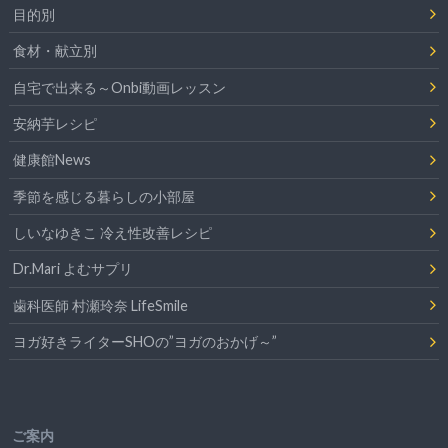
目的別
食材・献立別
自宅で出来る～Onbi動画レッスン
安納芋レシピ
健康館News
季節を感じる暮らしの小部屋
しいなゆきこ 冷え性改善レシピ
Dr.Mari よむサプリ
歯科医師 村瀬玲奈 LifeSmile
ヨガ好きライターSHOの”ヨガのおかげ～”
ご案内