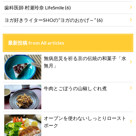
歯科医師 村瀬玲奈 LifeSmile
(6)
ヨガ好きライターSHOの”ヨガのおかげ～”
(6)
最新投稿 from All articles
無病息災を祈る京の伝統の和菓子「水
無月」
牛肉とごぼうの山椒しぐれ煮
オーブンを使わないしっとりロースト
ポーク