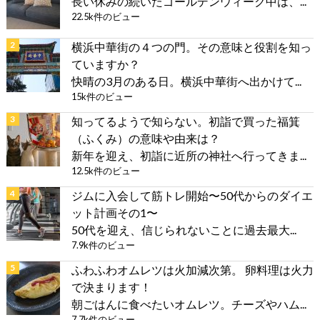
長い休みの続いたゴールデンウィーク中は、...
22.5k件のビュー
横浜中華街の４つの門。その意味と役割を知っ
ていますか？
快晴の3月のある日。横浜中華街へ出かけて...
15k件のビュー
知ってるようで知らない。初詣で買った福箕
（ふくみ）の意味や由来は？
新年を迎え、初詣に近所の神社へ行ってきま...
12.5k件のビュー
ジムに入会して筋トレ開始〜50代からのダイエ
ット計画その1〜
50代を迎え、信じられないことに過去最大...
7.9k件のビュー
ふわふわオムレツは火加減次第。 卵料理は火力
で決まります！
朝ごはんに食べたいオムレツ。チーズやハム...
7.7k件のビュー