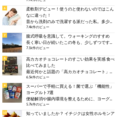
柔軟剤デビュー！使うのと使わないのではこん
なに違った！
昔から洗剤のみで洗濯する派だった私。多少...
7.4k件のビュー
腹式呼吸を意識して。ウォーキングのすすめ
長く寒い日が続いたこの冬も、少しずつです...
7.1k件のビュー
高カカオチョコレートのすごい効果を実感 食べ
比べてみました
最近何かと話題の「高カカオチョコレート」...
6.5k件のビュー
スーパーで手軽に買える！菌で選ぶ「機能性」
ヨーグルト7選
便秘解消や腸内環境を整えるために、ヨーグ...
5.7k件のビュー
知っていましたか？ イチジクは女性ホルモンア