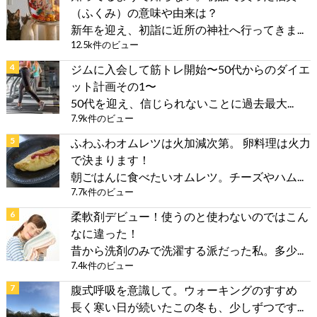
（ふくみ）の意味や由来は？
新年を迎え、初詣に近所の神社へ行ってきま...
12.5k件のビュー
ジムに入会して筋トレ開始〜50代からのダイエ
ット計画その1〜
50代を迎え、信じられないことに過去最大...
7.9k件のビュー
ふわふわオムレツは火加減次第。 卵料理は火力
で決まります！
朝ごはんに食べたいオムレツ。チーズやハム...
7.7k件のビュー
柔軟剤デビュー！使うのと使わないのではこん
なに違った！
昔から洗剤のみで洗濯する派だった私。多少...
7.4k件のビュー
腹式呼吸を意識して。ウォーキングのすすめ
長く寒い日が続いたこの冬も、少しずつです...