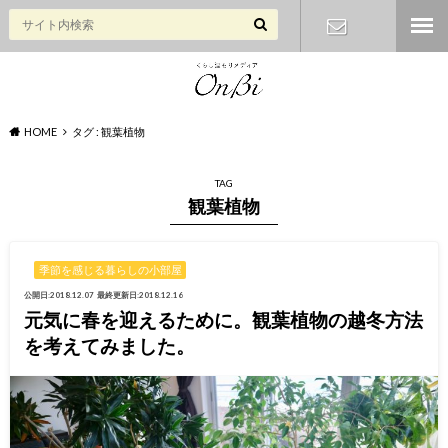
お問い合わ
せ
HOME
タグ : 観葉植物
TAG
観葉植物
季節を感じる暮らしの小部屋
公開日:2018.12.07
最終更新日:2018.12.16
元気に春を迎えるために。観葉植物の越冬方法
を考えてみました。