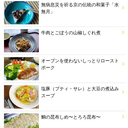
無病息災を祈る京の伝統の和菓子「水
無月」
牛肉とごぼうの山椒しぐれ煮
オーブンを使わないしっとりロースト
ポーク
塩豚（プティ・サレ）と大豆の煮込み
スープ
鯛の昆布しめ〜とろろ昆布〜