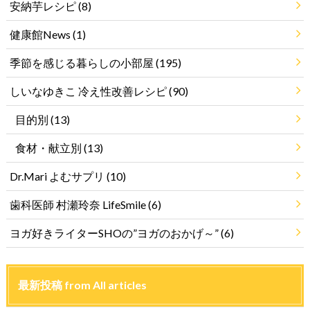
安納芋レシピ
(8)
健康館News
(1)
季節を感じる暮らしの小部屋
(195)
しいなゆきこ 冷え性改善レシピ
(90)
目的別
(13)
食材・献立別
(13)
Dr.Mari よむサプリ
(10)
歯科医師 村瀬玲奈 LifeSmile
(6)
ヨガ好きライターSHOの”ヨガのおかげ～”
(6)
最新投稿 from All articles