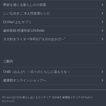
季節を感じる暮らしの小部屋
しいなゆきこ 冷え性改善レシピ
Dr.Mari よむサプリ
歯科医師 村瀬玲奈 LifeSmile
ヨガ好きライターSHOの”ヨガのおかげ～”
ご案内
OnBi（おんび）～日々のくらしに温もりを～
健康館オンラインショップへ
©Copyright2026
暮らしぬくもりメディア【Onbi】健康館メディア
.All Rights
Reserved.