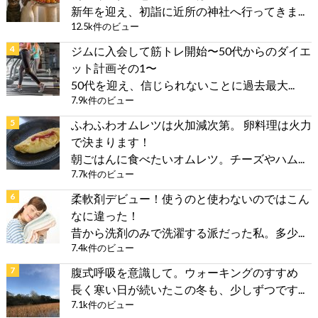
新年を迎え、初詣に近所の神社へ行ってきま...
12.5k件のビュー
ジムに入会して筋トレ開始〜50代からのダイエ
ット計画その1〜
50代を迎え、信じられないことに過去最大...
7.9k件のビュー
ふわふわオムレツは火加減次第。 卵料理は火力
で決まります！
朝ごはんに食べたいオムレツ。チーズやハム...
7.7k件のビュー
柔軟剤デビュー！使うのと使わないのではこん
なに違った！
昔から洗剤のみで洗濯する派だった私。多少...
7.4k件のビュー
腹式呼吸を意識して。ウォーキングのすすめ
長く寒い日が続いたこの冬も、少しずつです...
7.1k件のビュー