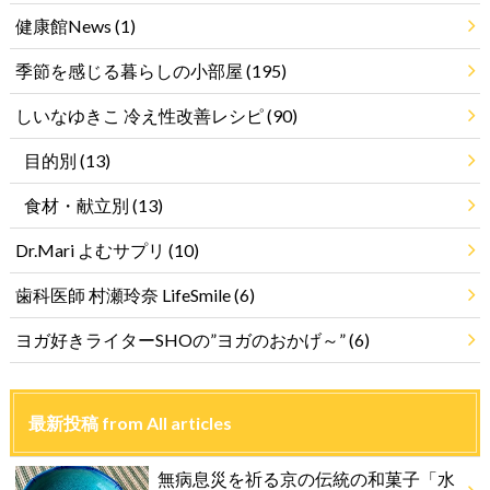
健康館News
(1)
季節を感じる暮らしの小部屋
(195)
しいなゆきこ 冷え性改善レシピ
(90)
目的別
(13)
食材・献立別
(13)
Dr.Mari よむサプリ
(10)
歯科医師 村瀬玲奈 LifeSmile
(6)
ヨガ好きライターSHOの”ヨガのおかげ～”
(6)
最新投稿 from All articles
無病息災を祈る京の伝統の和菓子「水