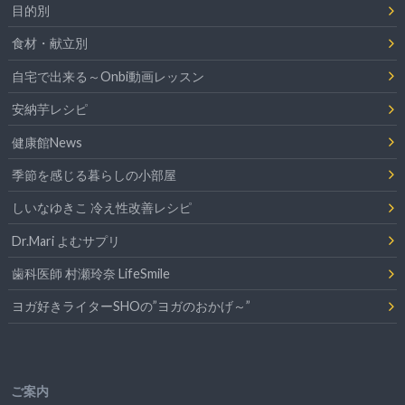
目的別
食材・献立別
自宅で出来る～Onbi動画レッスン
安納芋レシピ
健康館News
季節を感じる暮らしの小部屋
しいなゆきこ 冷え性改善レシピ
Dr.Mari よむサプリ
歯科医師 村瀬玲奈 LifeSmile
ヨガ好きライターSHOの”ヨガのおかげ～”
ご案内