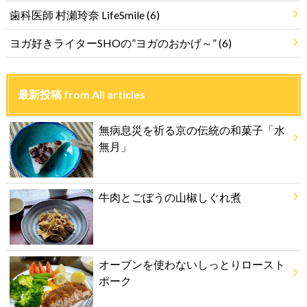
歯科医師 村瀬玲奈 LifeSmile
(6)
ヨガ好きライターSHOの”ヨガのおかげ～”
(6)
最新投稿 from All articles
無病息災を祈る京の伝統の和菓子「水
無月」
牛肉とごぼうの山椒しぐれ煮
オーブンを使わないしっとりロースト
ポーク