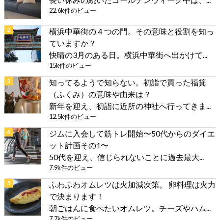
22.6k件のビュー
横浜中華街の４つの門。その意味と役割を知っ
ていますか？
快晴の3月のある日。横浜中華街へ出かけて...
15k件のビュー
知ってるようで知らない。初詣で買った福箕
（ふくみ）の意味や由来は？
新年を迎え、初詣に近所の神社へ行ってきま...
12.5k件のビュー
ジムに入会して筋トレ開始〜50代からのダイエ
ット計画その1〜
50代を迎え、信じられないことに過去最大...
7.9k件のビュー
ふわふわオムレツは火加減次第。 卵料理は火力
で決まります！
朝ごはんに食べたいオムレツ。チーズやハム...
7.7k件のビュー