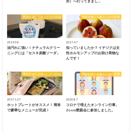
所）へ行ってきまし…
季節を感じる暮らしの小部屋
季節を感じる暮らしの小部屋
2019.3.8
2017.4.7
油汚れに強い！ナチュラルクリー
知っていましたか？ イチジクは女
ニングには「セスキ炭酸ソーダ」
性ホルモンアップのお助け果物な
んです！
季節を感じる暮らしの小部屋
季節を感じる暮らしの小部屋
2017.1.27
2020.8.7
ホットプレートがオススメ！ 簡単
コロナで増えたオンライン行事。
で豪華なメニューが完成！
Zoom懇親会に参加しました。