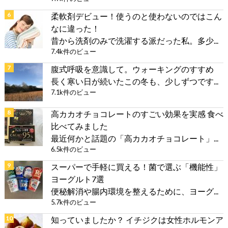
柔軟剤デビュー！使うのと使わないのではこん
なに違った！
昔から洗剤のみで洗濯する派だった私。多少...
7.4k件のビュー
腹式呼吸を意識して。ウォーキングのすすめ
長く寒い日が続いたこの冬も、少しずつです...
7.1k件のビュー
高カカオチョコレートのすごい効果を実感 食べ
比べてみました
最近何かと話題の「高カカオチョコレート」...
6.5k件のビュー
スーパーで手軽に買える！菌で選ぶ「機能性」
ヨーグルト7選
便秘解消や腸内環境を整えるために、ヨーグ...
5.7k件のビュー
知っていましたか？ イチジクは女性ホルモンア