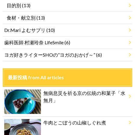
目的別
(13)
食材・献立別
(13)
Dr.Mari よむサプリ
(10)
歯科医師 村瀬玲奈 LifeSmile
(6)
ヨガ好きライターSHOの”ヨガのおかげ～”
(6)
最新投稿 from All articles
無病息災を祈る京の伝統の和菓子「水
無月」
牛肉とごぼうの山椒しぐれ煮