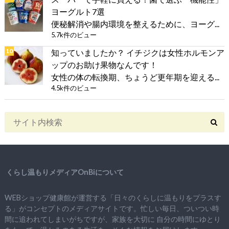
ヨーグルト7選
便秘解消や腸内環境を整えるために、ヨーグ...
5.7k件のビュー
知っていましたか？ イチジクは女性ホルモンア
ップのお助け果物なんです！
女性の体の転換期、ちょうど更年期を迎える...
4.5k件のビュー
くらし温もりメディアOnBiについて
WEBショップ健康館が運営する「日々のくらしに温もりをプラスす
る」がコンセプトのメディアサイトです。忙しい毎日、ついつい時
間に追われてしまいがちですが、
家族を大切に
自分の時間にゆとり