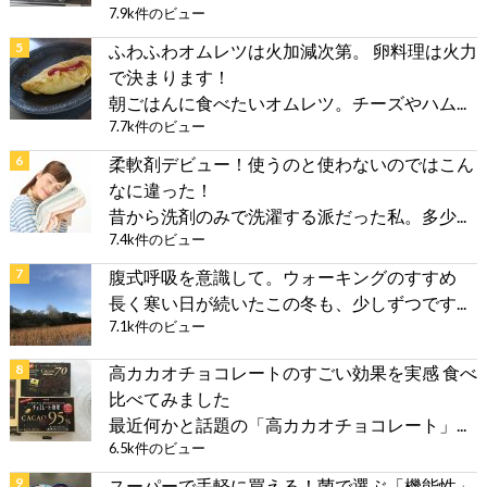
7.9k件のビュー
ふわふわオムレツは火加減次第。 卵料理は火力
で決まります！
朝ごはんに食べたいオムレツ。チーズやハム...
7.7k件のビュー
柔軟剤デビュー！使うのと使わないのではこん
なに違った！
昔から洗剤のみで洗濯する派だった私。多少...
7.4k件のビュー
腹式呼吸を意識して。ウォーキングのすすめ
長く寒い日が続いたこの冬も、少しずつです...
7.1k件のビュー
高カカオチョコレートのすごい効果を実感 食べ
比べてみました
最近何かと話題の「高カカオチョコレート」...
6.5k件のビュー
スーパーで手軽に買える！菌で選ぶ「機能性」