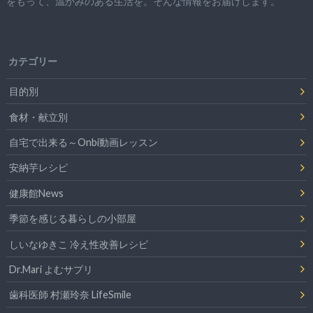
をもって、
温かみのある生活を。そんな情報をお届けします。
カテゴリー
目的別
食材・献立別
自宅で出来る～Onbi動画レッスン
安納芋レシピ
健康館News
季節を感じる暮らしの小部屋
しいなゆきこ 冷え性改善レシピ
Dr.Mari よむサプリ
歯科医師 村瀬玲奈 LifeSmile