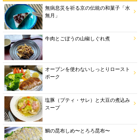
無病息災を祈る京の伝統の和菓子「水
無月」
牛肉とごぼうの山椒しぐれ煮
オーブンを使わないしっとりロースト
ポーク
塩豚（プティ・サレ）と大豆の煮込み
スープ
鯛の昆布しめ〜とろろ昆布〜