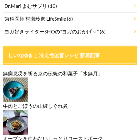
Dr.Mari よむサプリ
(10)
歯科医師 村瀬玲奈 LifeSmile
(6)
ヨガ好きライターSHOの”ヨガのおかげ～”
(6)
しいなゆきこ 冷え性改善レシピ 新着記事
無病息災を祈る京の伝統の和菓子「水無月」
牛肉とごぼうの山椒しぐれ煮
オーブンを使わないしっとりローストポーク