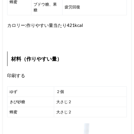
蜂蜜
ブドウ糖、果
疲労回復
糖
カロリー:作りやすい量当たり421kcal
材料（作りやすい量）
印刷する
ゆず
２個
きび砂糖
大さじ２
蜂蜜
大さじ２