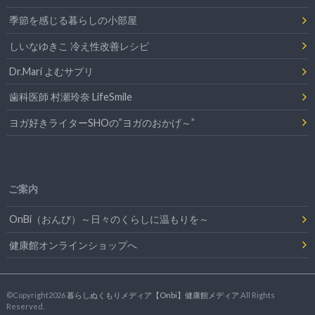
季節を感じる暮らしの小部屋
しいなゆきこ 冷え性改善レシピ
Dr.Mari よむサプリ
歯科医師 村瀬玲奈 LifeSmile
ヨガ好きライターSHOの”ヨガのおかげ～”
ご案内
OnBi（おんび）～日々のくらしに温もりを～
健康館オンラインショップへ
©Copyright2026
暮らしぬくもりメディア【Onbi】健康館メディア
.All Rights
Reserved.