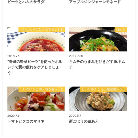
ビーツとハムのサラダ
アップルジンジャーレモネード
しいなゆきこ 冷え性改善レシピ
目的別
2018.9.6
2017.7.30
”奇跡の野菜ビーツ”を使ったボル
キムチのうまみをひきだす 豚キム
シチで夏の疲れをケアしましょ
チ
う！
しいなゆきこ 冷え性改善レシピ
しいなゆきこ 冷え性改善レシピ
2020.7.6
2020.5.7
トマトとタコのマリネ
新ごぼうの白あえ