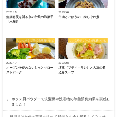
2023.6.8
2023.5.8
無病息災を祈る京の伝統の和菓子
牛肉とごぼうの山椒しぐれ煮
「水無月」
しいなゆきこ 冷え性改善レシピ
しいなゆきこ 冷え性改善レシピ
2023.4.7
2023.2.8
オーブンを使わないしっとりロー
塩豚（プティ・サレ）と大豆の煮
ストポーク
込みスープ
ホタテ貝パウダーで洗濯機や洗濯物の除菌消臭効果を実感し
ました！
日用品は自分の定番を決めて 時間とお金を節約してみませ