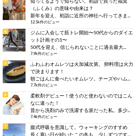
知ってるようで知らない。初詣で買った福箕
（ふくみ）の意味や由来は？
新年を迎え、初詣に近所の神社へ行ってきま...
12.5k件のビュー
ジムに入会して筋トレ開始〜50代からのダイエ
ット計画その1〜
50代を迎え、信じられないことに過去最大...
7.9k件のビュー
ふわふわオムレツは火加減次第。 卵料理は火力
で決まります！
朝ごはんに食べたいオムレツ。チーズやハム...
7.7k件のビュー
柔軟剤デビュー！使うのと使わないのではこん
なに違った！
昔から洗剤のみで洗濯する派だった私。多少...
7.4k件のビュー
腹式呼吸を意識して。ウォーキングのすすめ
長く寒い日が続いたこの冬も、少しずつです...