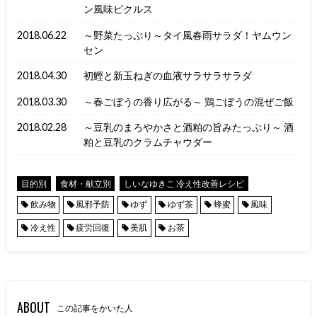
ン風味ピクルス
2018.06.22
～野菜たっぷり～タイ風春雨サラダ！ヤムウン
セン
2018.04.30
初鰹と新玉ねぎの血液サラサラサラダ
2018.03.30
～春ごぼうの香り広がる～ 鶏ごぼうの混ぜご飯
2018.02.28
～豆乳のまろやかさと酒粕の旨みたっぷり～ 酒
粕と豆乳のクラムチャウダー
目的別
食材・献立別
しいなゆきこ 冷え性改善レシピ
飲み物
風邪予防
ゆず
ゆず茶
蜂蜜
風味
冷え性
疲労回復
美肌
お茶
ABOUT
この記事をかいた人