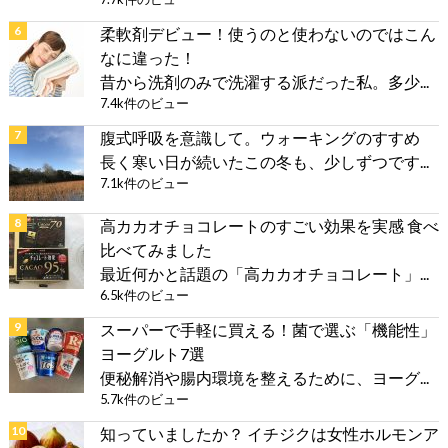
柔軟剤デビュー！使うのと使わないのではこん
なに違った！
昔から洗剤のみで洗濯する派だった私。多少...
7.4k件のビュー
腹式呼吸を意識して。ウォーキングのすすめ
長く寒い日が続いたこの冬も、少しずつです...
7.1k件のビュー
高カカオチョコレートのすごい効果を実感 食べ
比べてみました
最近何かと話題の「高カカオチョコレート」...
6.5k件のビュー
スーパーで手軽に買える！菌で選ぶ「機能性」
ヨーグルト7選
便秘解消や腸内環境を整えるために、ヨーグ...
5.7k件のビュー
知っていましたか？ イチジクは女性ホルモンア