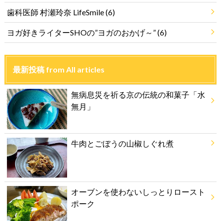
歯科医師 村瀬玲奈 LifeSmile
(6)
ヨガ好きライターSHOの”ヨガのおかげ～”
(6)
最新投稿 from All articles
無病息災を祈る京の伝統の和菓子「水
無月」
牛肉とごぼうの山椒しぐれ煮
オーブンを使わないしっとりロースト
ポーク