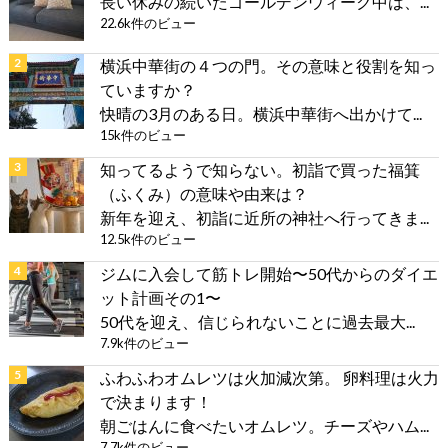
長い休みの続いたゴールデンウィーク中は、...
22.6k件のビュー
横浜中華街の４つの門。その意味と役割を知っ
ていますか？
快晴の3月のある日。横浜中華街へ出かけて...
15k件のビュー
知ってるようで知らない。初詣で買った福箕
（ふくみ）の意味や由来は？
新年を迎え、初詣に近所の神社へ行ってきま...
12.5k件のビュー
ジムに入会して筋トレ開始〜50代からのダイエ
ット計画その1〜
50代を迎え、信じられないことに過去最大...
7.9k件のビュー
ふわふわオムレツは火加減次第。 卵料理は火力
で決まります！
朝ごはんに食べたいオムレツ。チーズやハム...
7.7k件のビュー