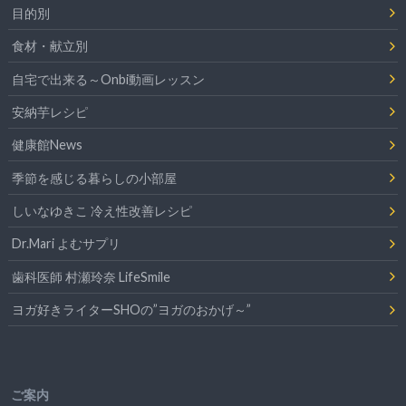
目的別
食材・献立別
自宅で出来る～Onbi動画レッスン
安納芋レシピ
健康館News
季節を感じる暮らしの小部屋
しいなゆきこ 冷え性改善レシピ
Dr.Mari よむサプリ
歯科医師 村瀬玲奈 LifeSmile
ヨガ好きライターSHOの”ヨガのおかげ～”
ご案内