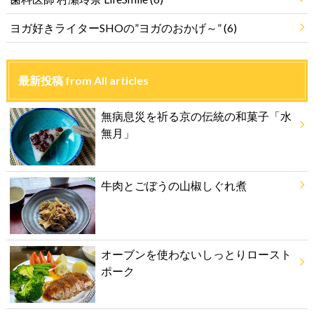
ヨガ好きライターSHOの”ヨガのおかげ～”
(6)
最新投稿 from All articles
無病息災を祈る京の伝統の和菓子「水
無月」
牛肉とごぼうの山椒しぐれ煮
オーブンを使わないしっとりロースト
ポーク