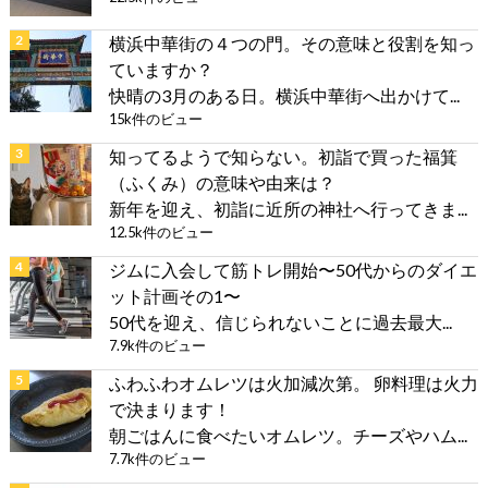
横浜中華街の４つの門。その意味と役割を知っ
ていますか？
快晴の3月のある日。横浜中華街へ出かけて...
15k件のビュー
知ってるようで知らない。初詣で買った福箕
（ふくみ）の意味や由来は？
新年を迎え、初詣に近所の神社へ行ってきま...
12.5k件のビュー
ジムに入会して筋トレ開始〜50代からのダイエ
ット計画その1〜
50代を迎え、信じられないことに過去最大...
7.9k件のビュー
ふわふわオムレツは火加減次第。 卵料理は火力
で決まります！
朝ごはんに食べたいオムレツ。チーズやハム...
7.7k件のビュー