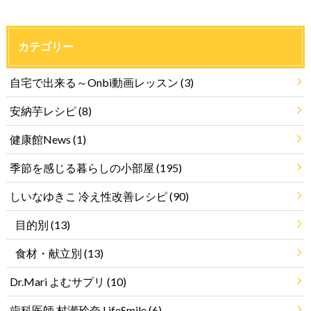
カテゴリー
自宅で出来る～Onbi動画レッスン
(3)
安納芋レシピ
(8)
健康館News
(1)
季節を感じる暮らしの小部屋
(195)
しいなゆきこ 冷え性改善レシピ
(90)
目的別
(13)
食材・献立別
(13)
Dr.Mari よむサプリ
(10)
歯科医師 村瀬玲奈 LifeSmile
(6)