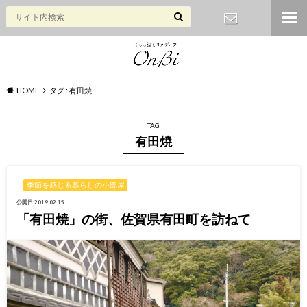
お問い合わ
せ
HOME
タグ : 有田焼
TAG
有田焼
季節を感じる暮らしの小部屋
公開日:2019.02.15
「有田焼」の街、佐賀県有田町を訪ねて