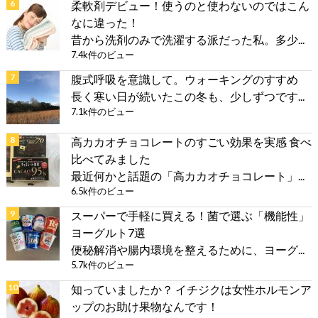
柔軟剤デビュー！使うのと使わないのではこん
なに違った！
昔から洗剤のみで洗濯する派だった私。多少...
7.4k件のビュー
腹式呼吸を意識して。ウォーキングのすすめ
長く寒い日が続いたこの冬も、少しずつです...
7.1k件のビュー
高カカオチョコレートのすごい効果を実感 食べ
比べてみました
最近何かと話題の「高カカオチョコレート」...
6.5k件のビュー
スーパーで手軽に買える！菌で選ぶ「機能性」
ヨーグルト7選
便秘解消や腸内環境を整えるために、ヨーグ...
5.7k件のビュー
知っていましたか？ イチジクは女性ホルモンア
ップのお助け果物なんです！