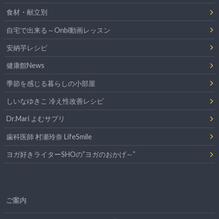
食材・献立別
自宅で出来る～Onbi動画レッスン
安納芋レシピ
健康館News
季節を感じる暮らしの小部屋
しいなゆきこ 冷え性改善レシピ
Dr.Mari よむサプリ
歯科医師 村瀬玲奈 LifeSmile
ヨガ好きライターSHOの”ヨガのおかげ～”
ご案内