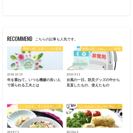
RECOMMEND
こちらの記事も人気です。
季節を感じる暮らしの小部屋
季節を感じる暮らしの小部屋
2018.10.19
2020.9.11
年を重ねて。いつも機嫌の良い人
台風の一日。防災グッズの中から
で居られる工夫とは
見直したもの、使えたもの
しいなゆきこ 冷え性改善レシピ
しいなゆきこ 冷え性改善レシピ
2019.7.1
2019.6.3