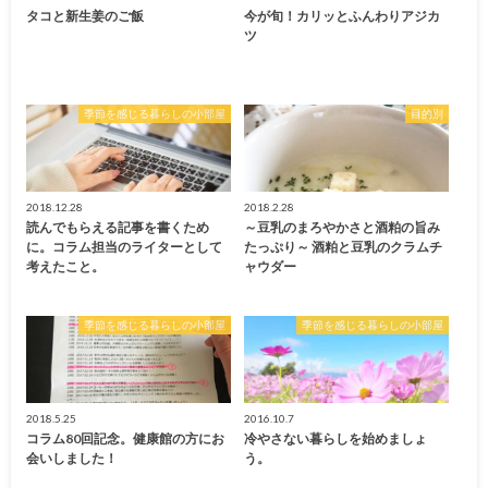
タコと新生姜のご飯
今が旬！カリッとふんわりアジカ
ツ
季節を感じる暮らしの小部屋
目的別
2018.12.28
2018.2.28
読んでもらえる記事を書くため
～豆乳のまろやかさと酒粕の旨み
に。コラム担当のライターとして
たっぷり～ 酒粕と豆乳のクラムチ
考えたこと。
ャウダー
季節を感じる暮らしの小部屋
季節を感じる暮らしの小部屋
2018.5.25
2016.10.7
コラム80回記念。健康館の方にお
冷やさない暮らしを始めましょ
会いしました！
う。