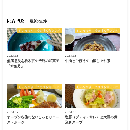
NEW POST
最新の記事
しいなゆきこ 冷え性改善レシピ
しいなゆきこ 冷え性改善レシピ
2023.6.8
2023.5.8
無病息災を祈る京の伝統の和菓子
牛肉とごぼうの山椒しぐれ煮
「水無月」
しいなゆきこ 冷え性改善レシピ
しいなゆきこ 冷え性改善レシピ
2023.4.7
2023.2.8
オーブンを使わないしっとりロー
塩豚（プティ・サレ）と大豆の煮
ストポーク
込みスープ