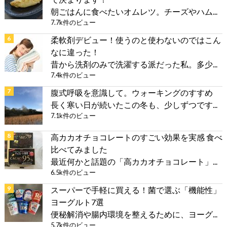
朝ごはんに食べたいオムレツ。チーズやハム...
7.7k件のビュー
柔軟剤デビュー！使うのと使わないのではこん
なに違った！
昔から洗剤のみで洗濯する派だった私。多少...
7.4k件のビュー
腹式呼吸を意識して。ウォーキングのすすめ
長く寒い日が続いたこの冬も、少しずつです...
7.1k件のビュー
高カカオチョコレートのすごい効果を実感 食べ
比べてみました
最近何かと話題の「高カカオチョコレート」...
6.5k件のビュー
スーパーで手軽に買える！菌で選ぶ「機能性」
ヨーグルト7選
便秘解消や腸内環境を整えるために、ヨーグ...
5.7k件のビュー