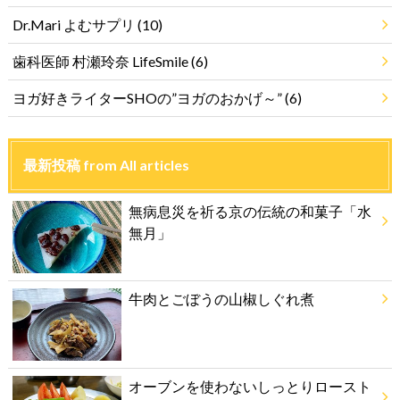
Dr.Mari よむサプリ
(10)
歯科医師 村瀬玲奈 LifeSmile
(6)
ヨガ好きライターSHOの”ヨガのおかげ～”
(6)
最新投稿 from All articles
無病息災を祈る京の伝統の和菓子「水
無月」
牛肉とごぼうの山椒しぐれ煮
オーブンを使わないしっとりロースト