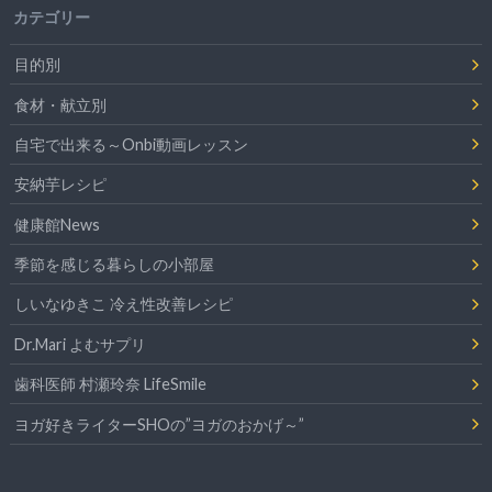
カテゴリー
目的別
食材・献立別
自宅で出来る～Onbi動画レッスン
安納芋レシピ
健康館News
季節を感じる暮らしの小部屋
しいなゆきこ 冷え性改善レシピ
Dr.Mari よむサプリ
歯科医師 村瀬玲奈 LifeSmile
ヨガ好きライターSHOの”ヨガのおかげ～”