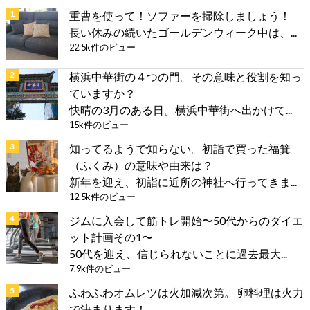
重曹を使って！ソファーを掃除しましょう！
長い休みの続いたゴールデンウィーク中は、...
22.5k件のビュー
横浜中華街の４つの門。その意味と役割を知っ
ていますか？
快晴の3月のある日。横浜中華街へ出かけて...
15k件のビュー
知ってるようで知らない。初詣で買った福箕
（ふくみ）の意味や由来は？
新年を迎え、初詣に近所の神社へ行ってきま...
12.5k件のビュー
ジムに入会して筋トレ開始〜50代からのダイエ
ット計画その1〜
50代を迎え、信じられないことに過去最大...
7.9k件のビュー
ふわふわオムレツは火加減次第。 卵料理は火力
で決まります！