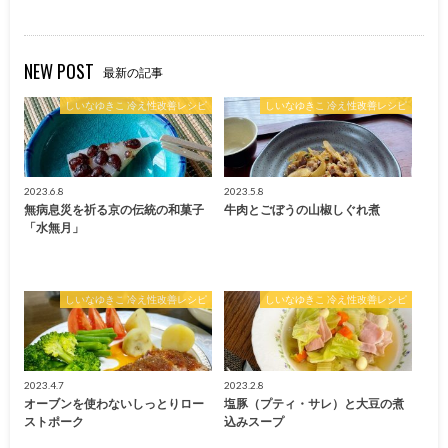
NEW POST
最新の記事
しいなゆきこ 冷え性改善レシピ
しいなゆきこ 冷え性改善レシピ
2023.6.8
2023.5.8
無病息災を祈る京の伝統の和菓子
牛肉とごぼうの山椒しぐれ煮
「水無月」
しいなゆきこ 冷え性改善レシピ
しいなゆきこ 冷え性改善レシピ
2023.4.7
2023.2.8
オーブンを使わないしっとりロー
塩豚（プティ・サレ）と大豆の煮
ストポーク
込みスープ