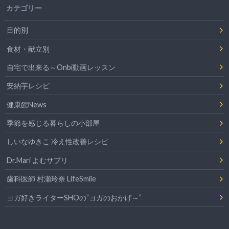
カテゴリー
目的別
食材・献立別
自宅で出来る～Onbi動画レッスン
安納芋レシピ
健康館News
季節を感じる暮らしの小部屋
しいなゆきこ 冷え性改善レシピ
Dr.Mari よむサプリ
歯科医師 村瀬玲奈 LifeSmile
ヨガ好きライターSHOの”ヨガのおかげ～”