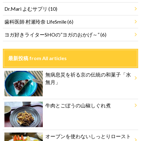
Dr.Mari よむサプリ
(10)
歯科医師 村瀬玲奈 LifeSmile
(6)
ヨガ好きライターSHOの”ヨガのおかげ～”
(6)
最新投稿 from All articles
無病息災を祈る京の伝統の和菓子「水
無月」
牛肉とごぼうの山椒しぐれ煮
オーブンを使わないしっとりロースト