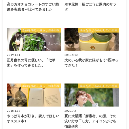
高カカオチョコレートのすごい効
ホネ元気！新ごぼうと豚肉のサラ
果を実感 食べ比べてみました
ダ
季節を感じる暮らしの小部屋
季節を感じる暮らしの小部屋
2019.1.11
2018.8.10
正月疲れの胃に優しい。「七草
犬のいる我が家に猫がもう1匹やっ
粥」を作ってみました。
てきた！
季節を感じる暮らしの小部屋
季節を感じる暮らしの小部屋
2018.1.19
2020.7.3
やっぱり本が好き。 読んでほしい
夏に大活躍「麻素材」の服。その
オススメ本1
洗い方や干し方、アイロンがけを
徹底研究！