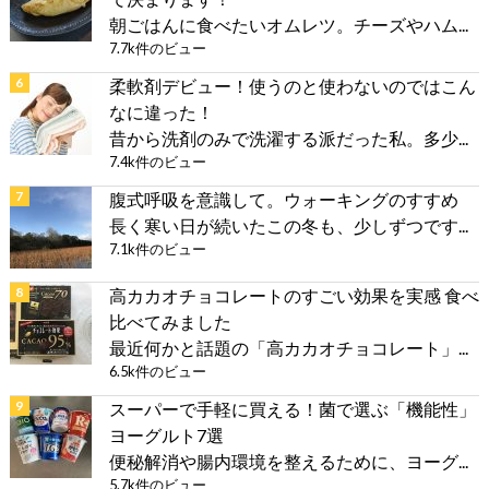
朝ごはんに食べたいオムレツ。チーズやハム...
7.7k件のビュー
柔軟剤デビュー！使うのと使わないのではこん
なに違った！
昔から洗剤のみで洗濯する派だった私。多少...
7.4k件のビュー
腹式呼吸を意識して。ウォーキングのすすめ
長く寒い日が続いたこの冬も、少しずつです...
7.1k件のビュー
高カカオチョコレートのすごい効果を実感 食べ
比べてみました
最近何かと話題の「高カカオチョコレート」...
6.5k件のビュー
スーパーで手軽に買える！菌で選ぶ「機能性」
ヨーグルト7選
便秘解消や腸内環境を整えるために、ヨーグ...
5.7k件のビュー