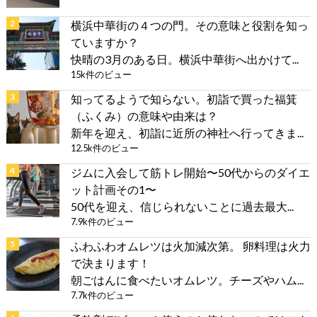
横浜中華街の４つの門。その意味と役割を知っ
ていますか？
快晴の3月のある日。横浜中華街へ出かけて...
15k件のビュー
知ってるようで知らない。初詣で買った福箕
（ふくみ）の意味や由来は？
新年を迎え、初詣に近所の神社へ行ってきま...
12.5k件のビュー
ジムに入会して筋トレ開始〜50代からのダイエ
ット計画その1〜
50代を迎え、信じられないことに過去最大...
7.9k件のビュー
ふわふわオムレツは火加減次第。 卵料理は火力
で決まります！
朝ごはんに食べたいオムレツ。チーズやハム...
7.7k件のビュー