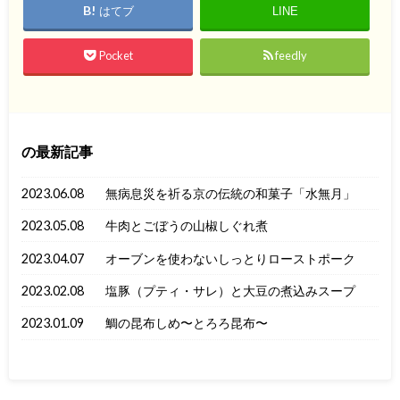
はてブ
LINE
Pocket
feedly
の最新記事
2023.06.08
無病息災を祈る京の伝統の和菓子「水無月」
2023.05.08
牛肉とごぼうの山椒しぐれ煮
2023.04.07
オーブンを使わないしっとりローストポーク
2023.02.08
塩豚（プティ・サレ）と大豆の煮込みスープ
2023.01.09
鯛の昆布しめ〜とろろ昆布〜