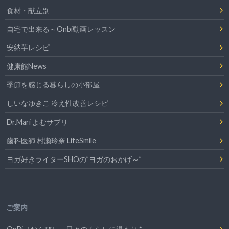
食材・献立別
自宅で出来る～Onbi動画レッスン
安納芋レシピ
健康館News
季節を感じる暮らしの小部屋
しいなゆきこ 冷え性改善レシピ
Dr.Mari よむサプリ
歯科医師 村瀬玲奈 LifeSmile
ヨガ好きライターSHOの”ヨガのおかげ～”
ご案内