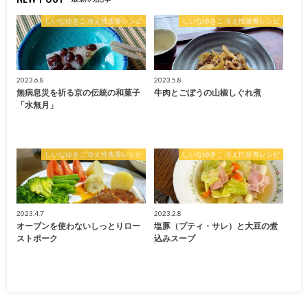
しいなゆきこ 冷え性改善レシピ
しいなゆきこ 冷え性改善レシピ
2023.6.8
2023.5.8
無病息災を祈る京の伝統の和菓子
牛肉とごぼうの山椒しぐれ煮
「水無月」
しいなゆきこ 冷え性改善レシピ
しいなゆきこ 冷え性改善レシピ
2023.4.7
2023.2.8
オーブンを使わないしっとりロー
塩豚（プティ・サレ）と大豆の煮
ストポーク
込みスープ