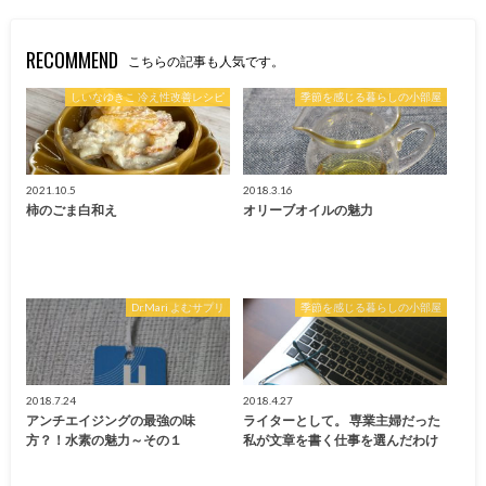
RECOMMEND
こちらの記事も人気です。
しいなゆきこ 冷え性改善レシピ
季節を感じる暮らしの小部屋
2021.10.5
2018.3.16
柿のごま白和え
オリーブオイルの魅力
Dr.Mari よむサプリ
季節を感じる暮らしの小部屋
2018.7.24
2018.4.27
アンチエイジングの最強の味
ライターとして。 専業主婦だった
方？！水素の魅力～その１
私が文章を書く仕事を選んだわけ