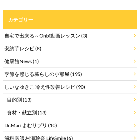
カテゴリー
自宅で出来る～Onbi動画レッスン
(3)
安納芋レシピ
(8)
健康館News
(1)
季節を感じる暮らしの小部屋
(195)
しいなゆきこ 冷え性改善レシピ
(90)
目的別
(13)
食材・献立別
(13)
Dr.Mari よむサプリ
(10)
歯科医師 村瀬玲奈 LifeSmile
(6)