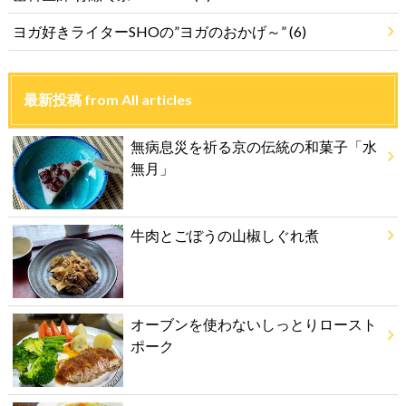
ヨガ好きライターSHOの”ヨガのおかげ～”
(6)
最新投稿 from All articles
無病息災を祈る京の伝統の和菓子「水
無月」
牛肉とごぼうの山椒しぐれ煮
オーブンを使わないしっとりロースト
ポーク