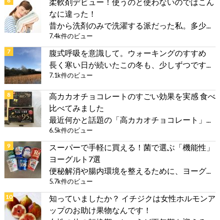
柔軟剤デビュー！使うのと使わないのではこん
なに違った！
昔から洗剤のみで洗濯する派だった私。多少...
7.4k件のビュー
腹式呼吸を意識して。ウォーキングのすすめ
長く寒い日が続いたこの冬も、少しずつです...
7.1k件のビュー
高カカオチョコレートのすごい効果を実感 食べ
比べてみました
最近何かと話題の「高カカオチョコレート」...
6.5k件のビュー
スーパーで手軽に買える！菌で選ぶ「機能性」
ヨーグルト7選
便秘解消や腸内環境を整えるために、ヨーグ...
5.7k件のビュー
知っていましたか？ イチジクは女性ホルモンア
ップのお助け果物なんです！