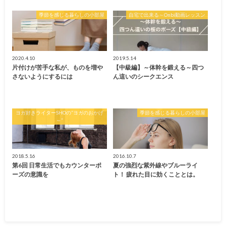
季節を感じる暮らしの小部屋
自宅で出来る～Onbi動画レッスン
2020.4.10
2019.5.14
片付けが苦手な私が、ものを増や
【中級編】～体幹を鍛える～四つ
さないようにするには
ん這いのシークエンス
ヨガ好きライターSHOの”ヨガのおかげ
季節を感じる暮らしの小部屋
～”
2018.5.16
2016.10.7
第6回 日常生活でもカウンターポ
夏の強烈な紫外線やブルーライ
ーズの意識を
ト！ 疲れた目に効くこととは。