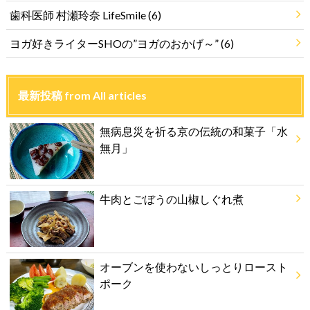
歯科医師 村瀬玲奈 LifeSmile
(6)
ヨガ好きライターSHOの”ヨガのおかげ～”
(6)
最新投稿 from All articles
無病息災を祈る京の伝統の和菓子「水
無月」
牛肉とごぼうの山椒しぐれ煮
オーブンを使わないしっとりロースト
ポーク