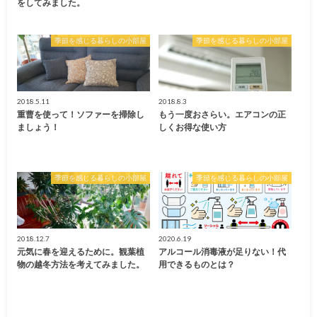
をしてみました。
季節を感じる暮らしの小部屋
季節を感じる暮らしの小部屋
2018.5.11
2018.8.3
重曹を使って！ソファーを掃除し
もう一度おさらい。エアコンの正
ましょう！
しくお得な使い方
季節を感じる暮らしの小部屋
季節を感じる暮らしの小部屋
2018.12.7
2020.6.19
元気に春を迎えるために。観葉植
アルコール消毒液が足りない！代
物の越冬方法を考えてみました。
用できるものとは？