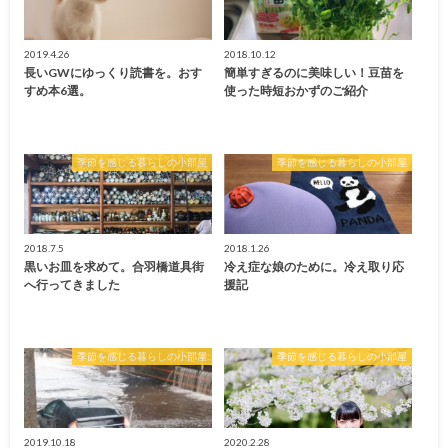
2019.4.26
2018.10.12
長いGWにゆっくり読書を。おす
簡単すぎるのに美味しい！豆苗を
すめ本6選。
使った時短おかずのご紹介
季節を感じる暮らしの小部屋
季節を感じる暮らしの小部屋
2018.7.5
2018.1.26
黒いお皿を求めて。合羽橋道具街
冷え症な娘のために。冷え取り応
へ行ってきました
援記
季節を感じる暮らしの小部屋
季節を感じる暮らしの小部屋
2019.10.18
2020.2.28