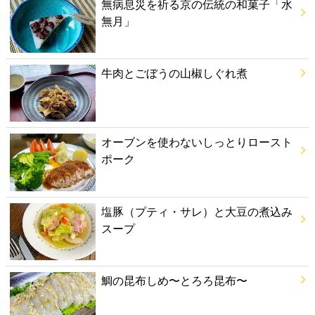
無病息災を祈る京の伝統の和菓子「水
無月」
牛肉とごぼうの山椒しぐれ煮
オーブンを使わないしっとりロースト
ポーク
塩豚（プティ・サレ）と大豆の煮込み
スープ
鯛の昆布しめ〜とろろ昆布〜