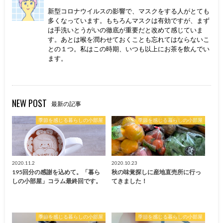
新型コロナウイルスの影響で、マスクをする人がとても
多くなっています。もちろんマスクは有効ですが、まず
は手洗いとうがいの徹底が重要だと改めて感じていま
す。あとは喉を潤わせておくことも忘れてはならないこ
との１つ。私はこの時期、いつも以上にお茶を飲んでい
ます。
NEW POST
最新の記事
季節を感じる暮らしの小部屋
季節を感じる暮らしの小部屋
2020.11.2
2020.10.23
195回分の感謝を込めて。「暮ら
秋の味覚探しに産地直売所に行っ
しの小部屋」コラム最終回です。
てきました！
季節を感じる暮らしの小部屋
季節を感じる暮らしの小部屋