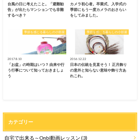
台風の日に考えたこと。「避難勧
カメラ初心者。卒業式、入学式の
告」が出たらマンションでも非難
季節にもう一度カメラのおさらい
するべき？
をしてみました。
季節を感じる暮らしの小部屋
季節を感じる暮らしの小部屋
2017.8.10
2016.12.22
「お盆」の時期はいつ？ 由来や行
日本の伝統を見直そう！ 正月飾り
う行事について知っておきましょ
の意外と知らない意味や飾り方あ
う
れこれ。
カテゴリー
自宅で出来る～Onbi動画レッスン
(3)