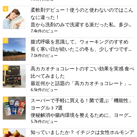
柔軟剤デビュー！使うのと使わないのではこん
なに違った！
昔から洗剤のみで洗濯する派だった私。多少...
7.4k件のビュー
腹式呼吸を意識して。ウォーキングのすすめ
長く寒い日が続いたこの冬も、少しずつです...
7.1k件のビュー
高カカオチョコレートのすごい効果を実感 食べ
比べてみました
最近何かと話題の「高カカオチョコレート」...
6.5k件のビュー
スーパーで手軽に買える！菌で選ぶ「機能性」
ヨーグルト7選
便秘解消や腸内環境を整えるために、ヨーグ...
5.7k件のビュー
知っていましたか？ イチジクは女性ホルモンア