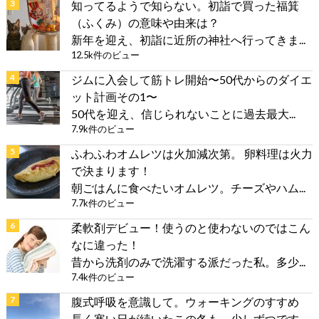
知ってるようで知らない。初詣で買った福箕
（ふくみ）の意味や由来は？
新年を迎え、初詣に近所の神社へ行ってきま...
12.5k件のビュー
ジムに入会して筋トレ開始〜50代からのダイエ
ット計画その1〜
50代を迎え、信じられないことに過去最大...
7.9k件のビュー
ふわふわオムレツは火加減次第。 卵料理は火力
で決まります！
朝ごはんに食べたいオムレツ。チーズやハム...
7.7k件のビュー
柔軟剤デビュー！使うのと使わないのではこん
なに違った！
昔から洗剤のみで洗濯する派だった私。多少...
7.4k件のビュー
腹式呼吸を意識して。ウォーキングのすすめ
長く寒い日が続いたこの冬も、少しずつです...