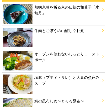
無病息災を祈る京の伝統の和菓子「水
無月」
牛肉とごぼうの山椒しぐれ煮
オーブンを使わないしっとりロースト
ポーク
塩豚（プティ・サレ）と大豆の煮込み
スープ
鯛の昆布しめ〜とろろ昆布〜