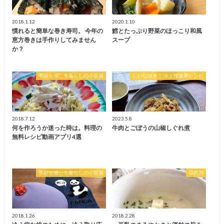
2018.1.12
2020.1.10
慣れると簡単な巻き寿司。 今年の
鱈とたっぷり野菜のほっこり和風
恵方巻きは手作りしてみません
スープ
か？
季節を感じる暮らしの小部屋
しいなゆきこ 冷え性改善レシピ
2018.7.12
2023.5.8
何を作ろうか迷った時は。料理の
牛肉とごぼうの山椒しぐれ煮
無料レシピ動画アプリ4選
季節を感じる暮らしの小部屋
目的別
2018.1.26
2018.2.28