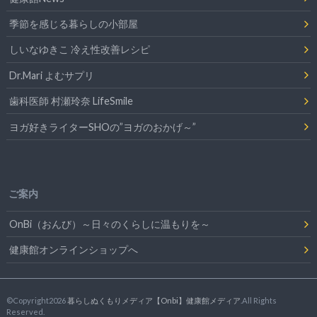
季節を感じる暮らしの小部屋
しいなゆきこ 冷え性改善レシピ
Dr.Mari よむサプリ
歯科医師 村瀬玲奈 LifeSmile
ヨガ好きライターSHOの”ヨガのおかげ～”
ご案内
OnBi（おんび）～日々のくらしに温もりを～
健康館オンラインショップへ
©Copyright2026
暮らしぬくもりメディア【Onbi】健康館メディア
.All Rights
Reserved.