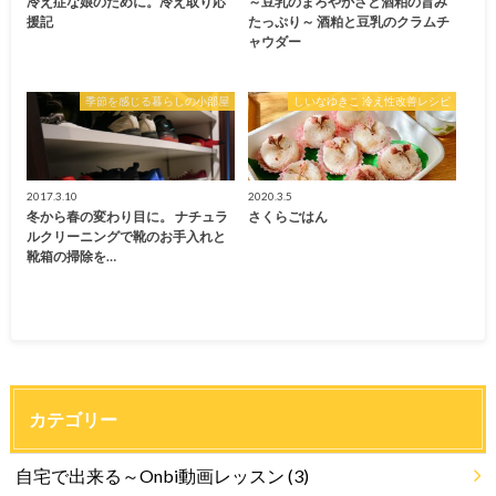
冷え症な娘のために。冷え取り応
～豆乳のまろやかさと酒粕の旨み
援記
たっぷり～ 酒粕と豆乳のクラムチ
ャウダー
季節を感じる暮らしの小部屋
しいなゆきこ 冷え性改善レシピ
2017.3.10
2020.3.5
冬から春の変わり目に。 ナチュラ
さくらごはん
ルクリーニングで靴のお手入れと
靴箱の掃除を…
カテゴリー
自宅で出来る～Onbi動画レッスン
(3)