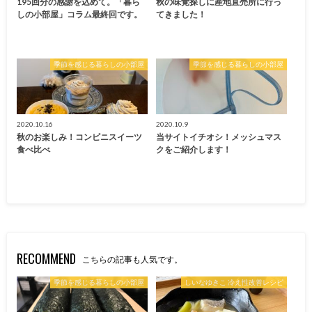
195回分の感謝を込めて。「暮ら
秋の味覚探しに産地直売所に行っ
しの小部屋」コラム最終回です。
てきました！
季節を感じる暮らしの小部屋
季節を感じる暮らしの小部屋
2020.10.16
2020.10.9
秋のお楽しみ！コンビニスイーツ
当サイトイチオシ！メッシュマス
食べ比べ
クをご紹介します！
RECOMMEND
こちらの記事も人気です。
季節を感じる暮らしの小部屋
しいなゆきこ 冷え性改善レシピ