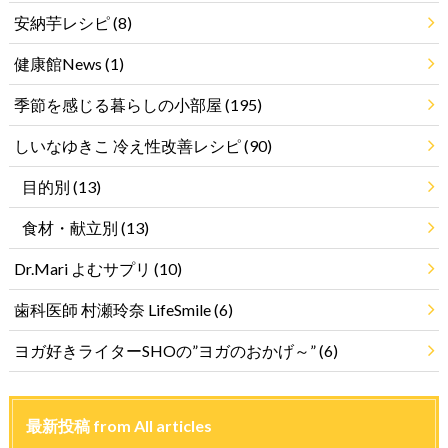
安納芋レシピ
(8)
健康館News
(1)
季節を感じる暮らしの小部屋
(195)
しいなゆきこ 冷え性改善レシピ
(90)
目的別
(13)
食材・献立別
(13)
Dr.Mari よむサプリ
(10)
歯科医師 村瀬玲奈 LifeSmile
(6)
ヨガ好きライターSHOの”ヨガのおかげ～”
(6)
最新投稿 from All articles