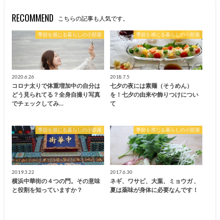
RECOMMEND
こちらの記事も人気です。
季節を感じる暮らしの小部屋
季節を感じる暮らしの小部屋
2020.6.26
2018.7.5
コロナ太りで体重増加中の自分は
七夕の夜には素麺（そうめん）
どう見られてる？全身自撮り写真
を！七夕の由来や飾りつけについ
でチェックしてみ…
て
季節を感じる暮らしの小部屋
季節を感じる暮らしの小部屋
2019.3.22
2017.6.30
横浜中華街の４つの門。その意味
ネギ、ワサビ、大葉、ミョウガ 、
と役割を知っていますか？
夏は薬味が身体に必要なんです！