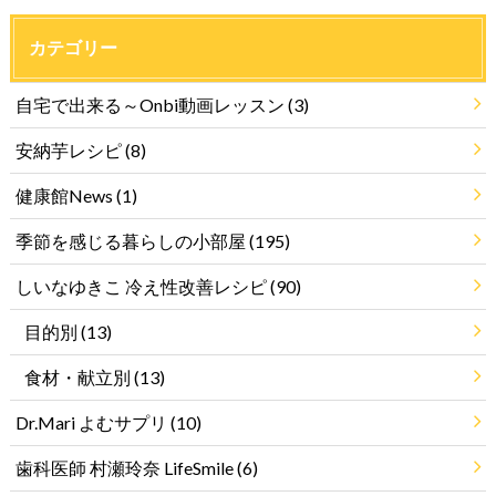
カテゴリー
自宅で出来る～Onbi動画レッスン
(3)
安納芋レシピ
(8)
健康館News
(1)
季節を感じる暮らしの小部屋
(195)
しいなゆきこ 冷え性改善レシピ
(90)
目的別
(13)
食材・献立別
(13)
Dr.Mari よむサプリ
(10)
歯科医師 村瀬玲奈 LifeSmile
(6)