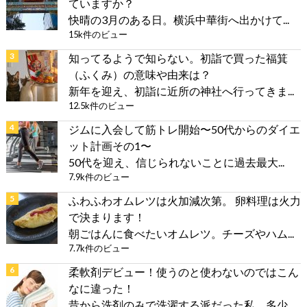
ていますか？
快晴の3月のある日。横浜中華街へ出かけて...
15k件のビュー
知ってるようで知らない。初詣で買った福箕
（ふくみ）の意味や由来は？
新年を迎え、初詣に近所の神社へ行ってきま...
12.5k件のビュー
ジムに入会して筋トレ開始〜50代からのダイエ
ット計画その1〜
50代を迎え、信じられないことに過去最大...
7.9k件のビュー
ふわふわオムレツは火加減次第。 卵料理は火力
で決まります！
朝ごはんに食べたいオムレツ。チーズやハム...
7.7k件のビュー
柔軟剤デビュー！使うのと使わないのではこん
なに違った！
昔から洗剤のみで洗濯する派だった私。多少...