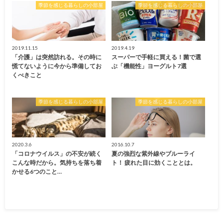
季節を感じる暮らしの小部屋
季節を感じる暮らしの小部屋
2019.11.15
2019.4.19
「介護」は突然訪れる。その時に
スーパーで手軽に買える！菌で選
慌てないように今から準備してお
ぶ「機能性」ヨーグルト7選
くべきこと
季節を感じる暮らしの小部屋
季節を感じる暮らしの小部屋
2020.3.6
2016.10.7
「コロナウイルス」の不安が続く
夏の強烈な紫外線やブルーライ
こんな時だから。気持ちを落ち着
ト！ 疲れた目に効くこととは。
かせる6つのこと…