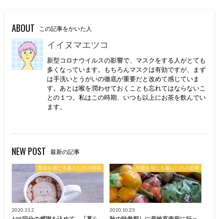
ABOUT
この記事をかいた人
イイヌマエツコ
新型コロナウイルスの影響で、マスクをする人がとても
多くなっています。もちろんマスクは有効ですが、まず
は手洗いとうがいの徹底が重要だと改めて感じていま
す。あとは喉を潤わせておくことも忘れてはならないこ
との１つ。私はこの時期、いつも以上にお茶を飲んでい
ます。
NEW POST
最新の記事
季節を感じる暮らしの小部屋
季節を感じる暮らしの小部屋
2020.11.2
2020.10.23
195回分の感謝を込めて。「暮ら
秋の味覚探しに産地直売所に行っ