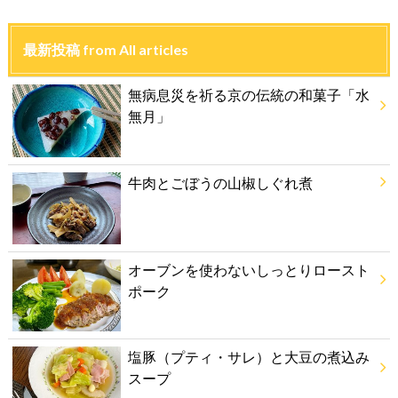
最新投稿 from All articles
無病息災を祈る京の伝統の和菓子「水
無月」
牛肉とごぼうの山椒しぐれ煮
オーブンを使わないしっとりロースト
ポーク
塩豚（プティ・サレ）と大豆の煮込み
スープ