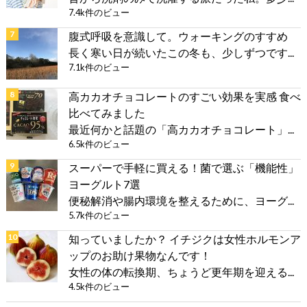
7.4k件のビュー
腹式呼吸を意識して。ウォーキングのすすめ
長く寒い日が続いたこの冬も、少しずつです...
7.1k件のビュー
高カカオチョコレートのすごい効果を実感 食べ
比べてみました
最近何かと話題の「高カカオチョコレート」...
6.5k件のビュー
スーパーで手軽に買える！菌で選ぶ「機能性」
ヨーグルト7選
便秘解消や腸内環境を整えるために、ヨーグ...
5.7k件のビュー
知っていましたか？ イチジクは女性ホルモンア
ップのお助け果物なんです！
女性の体の転換期、ちょうど更年期を迎える...
4.5k件のビュー