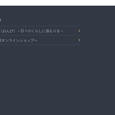
内
Bi（おんび）～日々のくらしに温もりを～
館オンラインショップへ