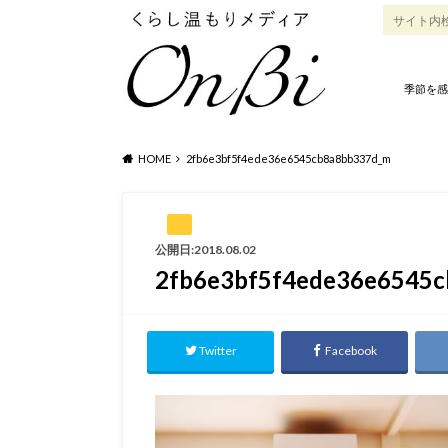
季節を感
HOME
2fb6e3bf5f4ede36e6545cb8a8bb337d_m
公開日:2018.08.02
2fb6e3bf5f4ede36e6545
Twitter
Facebook