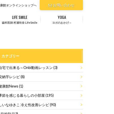
お問い合わせ
康館オンラインショップへ
LIFE SMILE
YOGA
歯科医師 村瀬玲奈 LifeSmile
ヨガのおかげ～
カテゴリー
自宅で出来る～Onbi動画レッスン
(3)
安納芋レシピ
(8)
健康館News
(1)
季節を感じる暮らしの小部屋
(195)
しいなゆきこ 冷え性改善レシピ
(90)
目的別
(13)