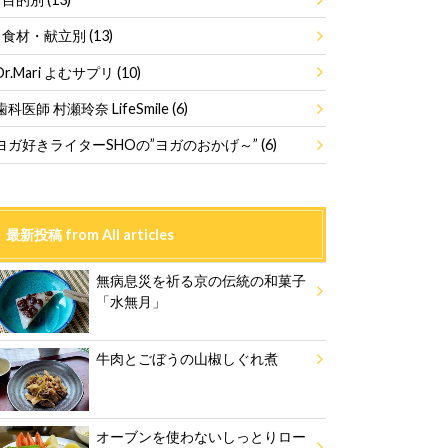
食材・献立別
(13)
Dr.Mari よむサプリ
(10)
歯科医師 村瀬玲奈 LifeSmile
(6)
ヨガ好きライターSHOの”ヨガのおかげ～”
(6)
最新投稿 from All articles
無病息災を祈る京の伝統の和菓子
「水無月」
牛肉とごぼうの山椒しぐれ煮
オーブンを使わないしっとりロー