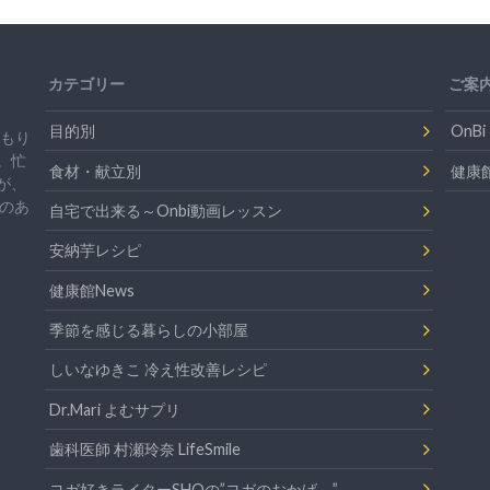
カテゴリー
ご案
目的別
On
温もり
。忙
食材・献立別
健康
が、
のあ
自宅で出来る～Onbi動画レッスン
安納芋レシピ
健康館News
季節を感じる暮らしの小部屋
しいなゆきこ 冷え性改善レシピ
Dr.Mari よむサプリ
歯科医師 村瀬玲奈 LifeSmile
ヨガ好きライターSHOの”ヨガのおかげ～”