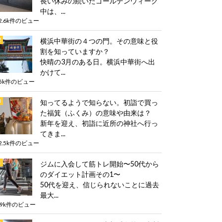
長い休みの続いたゴールデンウィーク
中は、...
2.6k件のビュー
横浜中華街の４つの門。その意味と役
割を知っていますか？
快晴の3月のある日。横浜中華街へ出
かけて...
5k件のビュー
知ってるようで知らない。初詣で買っ
た福箕（ふくみ）の意味や由来は？
新年を迎え、初詣に近所の神社へ行っ
てきま...
2.5k件のビュー
ジムに入会して筋トレ開始〜50代から
のダイエット計画その1〜
50代を迎え、信じられないことに過去
最大...
.9k件のビュー