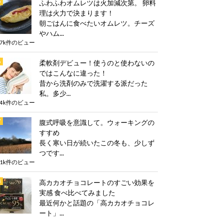
ふわふわオムレツは火加減次第。 卵料
理は火力で決まります！
朝ごはんに食べたいオムレツ。チーズ
やハム...
.7k件のビュー
柔軟剤デビュー！使うのと使わないの
ではこんなに違った！
昔から洗剤のみで洗濯する派だった
私。多少...
.4k件のビュー
腹式呼吸を意識して。ウォーキングの
すすめ
長く寒い日が続いたこの冬も、少しず
つです...
.1k件のビュー
高カカオチョコレートのすごい効果を
実感 食べ比べてみました
最近何かと話題の「高カカオチョコレ
ート」...