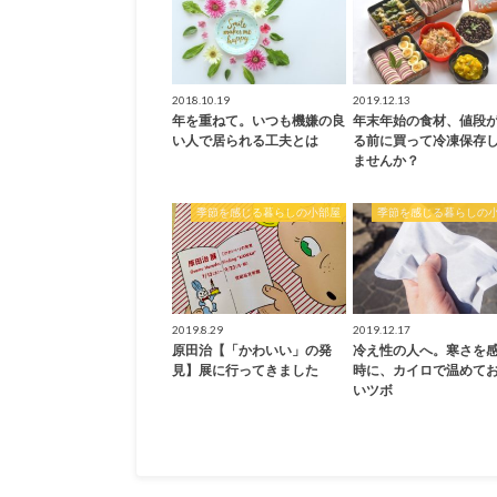
2018.10.19
2019.12.13
年を重ねて。いつも機嫌の良
年末年始の食材、値段
い人で居られる工夫とは
る前に買って冷凍保存
ませんか？
季節を感じる暮らしの小部屋
季節を感じる暮らしの
2019.8.29
2019.12.17
原田治【「かわいい」の発
冷え性の人へ。寒さを
見】展に行ってきました
時に、カイロで温めて
いツボ