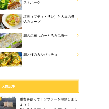
ストポーク
塩豚（プティ・サレ）と大豆の煮
込みスープ
鯛の昆布しめ〜とろろ昆布〜
鯛と柿のカルパッチョ
人気記事
重曹を使って！ソファーを掃除しまし
ょう！