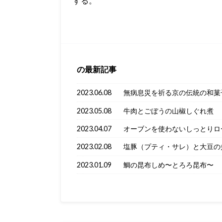
する。
の最新記事
2023.06.08
無病息災を祈る京の伝統の和菓
2023.05.08
牛肉とごぼうの山椒しぐれ煮
2023.04.07
オーブンを使わないしっとりロ
2023.02.08
塩豚（プティ・サレ）と大豆の
2023.01.09
鯛の昆布しめ〜とろろ昆布〜