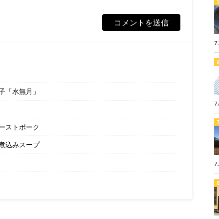
7
子「水無月」
7
ーストポーク
煮込みスープ
7