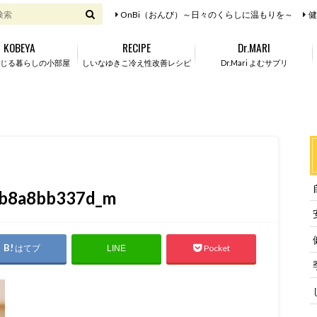
OnBi（おんび）～日々のくらしに温もりを～
健
KOBEYA
RECIPE
Dr.MARI
じる暮らしの小部屋
しいなゆきこ冷え性改善レシピ
Dr.Mari よむサプリ
cb8a8bb337d_m
はてブ
Pocket
LINE