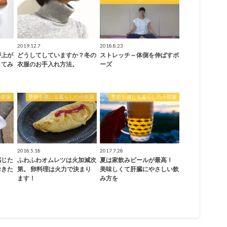
2019.12.7
2018.8.23
が上が
どうしてしていますか？冬の
ストレッチ～体側を伸ばすポ
してみ
衣服のお手入れ方法。
ーズ
小部屋
季節を感じる暮らしの小部屋
季節を感じる暮らしの小部屋
2018.5.18
2017.7.28
感じた
ふわふわオムレツは火加減次
夏は家飲みビールが最高！
おきた
第。 卵料理は火力で決まり
美味しくて肝臓にやさしい飲
ます！
み方を