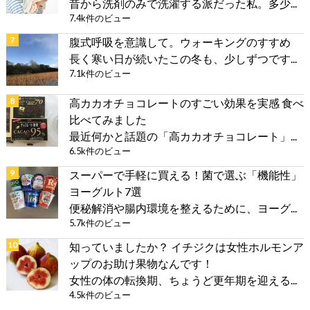
昔から洗剤のみで洗濯する派だった私。多少...
7.4k件のビュー
腹式呼吸を意識して。ウォーキングのすすめ
長く寒い日が続いたこの冬も、少しずつです...
7.1k件のビュー
高カカオチョコレートのすごい効果を実感 食べ
比べてみました
最近何かと話題の「高カカオチョコレート」...
6.5k件のビュー
スーパーで手軽に買える！菌で選ぶ「機能性」
ヨーグルト7選
便秘解消や腸内環境を整えるために、ヨーグ...
5.7k件のビュー
知っていましたか？ イチジクは女性ホルモンア
ップのお助け果物なんです！
女性の体の転換期、ちょうど更年期を迎える...
4.5k件のビュー