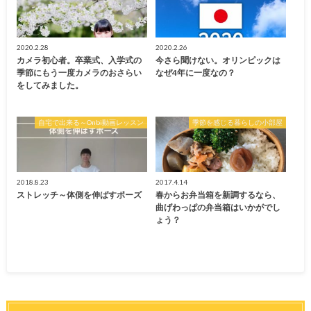
2020.2.28
2020.2.26
カメラ初心者。卒業式、入学式の
今さら聞けない。オリンピックは
季節にもう一度カメラのおさらい
なぜ4年に一度なの？
をしてみました。
自宅で出来る～Onbi動画レッスン
季節を感じる暮らしの小部屋
2018.8.23
2017.4.14
ストレッチ～体側を伸ばすポーズ
春からお弁当箱を新調するなら、
曲げわっぱの弁当箱はいかがでし
ょう？