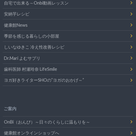
自宅で出来る～Onbi動画レッスン
安納芋レシピ
健康館News
季節を感じる暮らしの小部屋
しいなゆきこ 冷え性改善レシピ
Dr.Mari よむサプリ
歯科医師 村瀬玲奈 LifeSmile
ヨガ好きライターSHOの”ヨガのおかげ～”
ご案内
OnBi（おんび）～日々のくらしに温もりを～
健康館オンラインショップへ