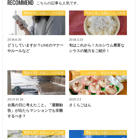
RECOMMEND
こちらの記事も人気です。
季節を感じる暮らしの小部屋
季節を感じる暮らしの小部屋
2018.8.30
2018.3.23
どうしていますか？LINEのマナー
旬はこれから！カルシウム豊富な
やルールなど
シラスの魅力をご紹介！
季節を感じる暮らしの小部屋
しいなゆきこ 冷え性改善レシピ
2019.10.18
2020.3.5
台風の日に考えたこと。「避難勧
さくらごはん
告」が出たらマンションでも非難
するべき？
季節を感じる暮らしの小部屋
季節を感じる暮らしの小部屋