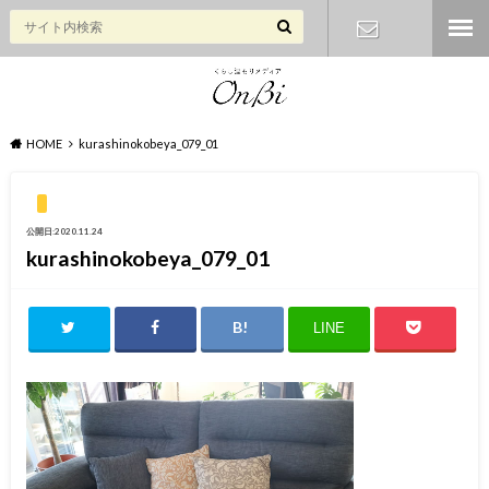
お問い合わ
せ
HOME
kurashinokobeya_079_01
公開日:2020.11.24
kurashinokobeya_079_01
LINE