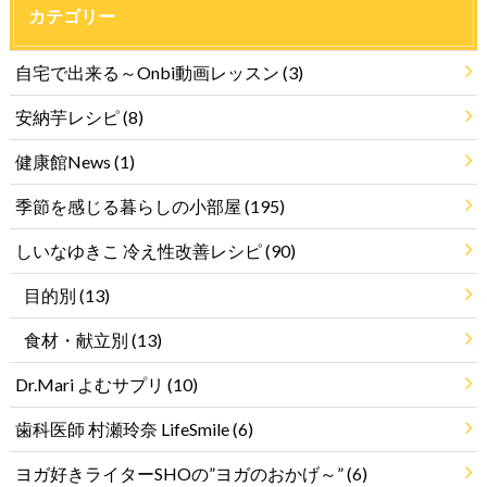
カテゴリー
自宅で出来る～Onbi動画レッスン
(3)
安納芋レシピ
(8)
健康館News
(1)
季節を感じる暮らしの小部屋
(195)
しいなゆきこ 冷え性改善レシピ
(90)
目的別
(13)
食材・献立別
(13)
Dr.Mari よむサプリ
(10)
歯科医師 村瀬玲奈 LifeSmile
(6)
ヨガ好きライターSHOの”ヨガのおかげ～”
(6)