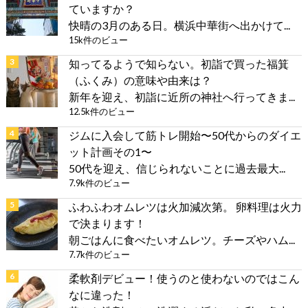
ていますか？
快晴の3月のある日。横浜中華街へ出かけて...
15k件のビュー
知ってるようで知らない。初詣で買った福箕
（ふくみ）の意味や由来は？
新年を迎え、初詣に近所の神社へ行ってきま...
12.5k件のビュー
ジムに入会して筋トレ開始〜50代からのダイエ
ット計画その1〜
50代を迎え、信じられないことに過去最大...
7.9k件のビュー
ふわふわオムレツは火加減次第。 卵料理は火力
で決まります！
朝ごはんに食べたいオムレツ。チーズやハム...
7.7k件のビュー
柔軟剤デビュー！使うのと使わないのではこん
なに違った！