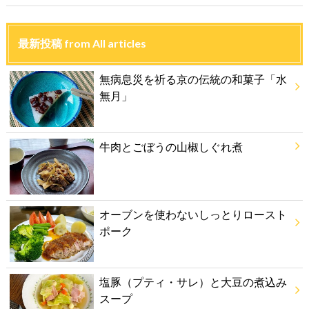
最新投稿 from All articles
無病息災を祈る京の伝統の和菓子「水
無月」
牛肉とごぼうの山椒しぐれ煮
オーブンを使わないしっとりロースト
ポーク
塩豚（プティ・サレ）と大豆の煮込み
スープ