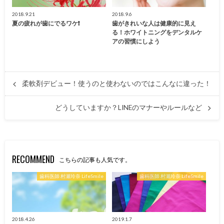
2018.9.21
2018.9.6
夏の疲れが歯にでるワケ❗️
歯がきれいな人は健康的に見え
る！ホワイトニングをデンタルケ
アの習慣にしよう
柔軟剤デビュー！使うのと使わないのではこんなに違った！
どうしていますか？LINEのマナーやルールなど
RECOMMEND
こちらの記事も人気です。
歯科医師 村瀬玲奈 LifeSmile
歯科医師 村瀬玲奈 LifeSmile
2018.4.26
2019.1.7