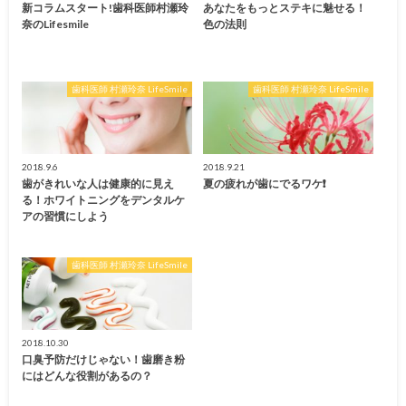
新コラムスタート!歯科医師村瀬玲
あなたをもっとステキに魅せる！
奈のLifesmile
色の法則
歯科医師 村瀬玲奈 LifeSmile
歯科医師 村瀬玲奈 LifeSmile
2018.9.6
2018.9.21
歯がきれいな人は健康的に見え
夏の疲れが歯にでるワケ❗️
る！ホワイトニングをデンタルケ
アの習慣にしよう
歯科医師 村瀬玲奈 LifeSmile
2018.10.30
口臭予防だけじゃない！歯磨き粉
にはどんな役割があるの？