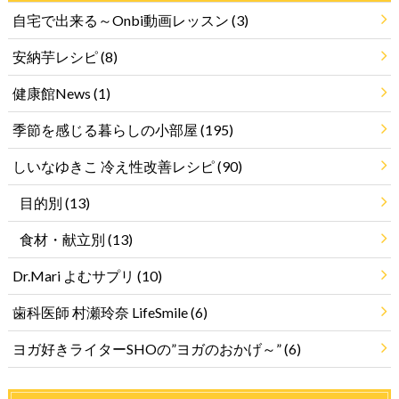
自宅で出来る～Onbi動画レッスン
(3)
安納芋レシピ
(8)
健康館News
(1)
季節を感じる暮らしの小部屋
(195)
しいなゆきこ 冷え性改善レシピ
(90)
目的別
(13)
食材・献立別
(13)
Dr.Mari よむサプリ
(10)
歯科医師 村瀬玲奈 LifeSmile
(6)
ヨガ好きライターSHOの”ヨガのおかげ～”
(6)