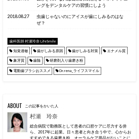
ングをデンタルケアの習慣にしよう
2018.08.27
虫歯じゃないのにアイスが歯にしみるのはな
ぜ？
歯科医師 村瀬玲奈 LifeSmile
知覚過敏
歯がしみる原因
歯がしみる対策
エナメル質
象牙質
歯髄
研磨剤入り歯磨き粉
電動歯ブラシおススメ
Dr.rena_ライフスマイル
ABOUT
この記事をかいた人
村瀬 玲奈
総合病院で勤務医として患者の口腔ケアに尽力する傍
ら、2017年に起業。日々患者と向き合う中で、心からお
すすめできる歯磨き粉、オーラルケア用品がないことに