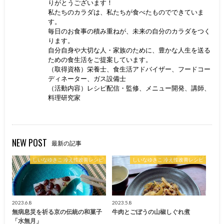
りがとうございます！
私たちのカラダは、私たちが食べたものでできていま
す。
毎日のお食事の積み重ねが、未来の自分のカラダをつく
ります。
自分自身や大切な人・家族のために、豊かな人生を送る
ための食生活をご提案しています。
（取得資格）栄養士、食生活アドバイザー、フードコー
ディネーター、ガス設備士
（活動内容）レシピ配信・監修、メニュー開発、講師、
料理研究家
NEW POST
最新の記事
しいなゆきこ 冷え性改善レシピ
しいなゆきこ 冷え性改善レシピ
2023.6.8
2023.5.8
無病息災を祈る京の伝統の和菓子
牛肉とごぼうの山椒しぐれ煮
「水無月」