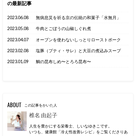
の最新記事
2023.06.08
無病息災を祈る京の伝統の和菓子「水無月」
2023.05.08
牛肉とごぼうの山椒しぐれ煮
2023.04.07
オーブンを使わないしっとりローストポーク
2023.02.08
塩豚（プティ・サレ）と大豆の煮込みスープ
2023.01.09
鯛の昆布しめ〜とろろ昆布〜
ABOUT
この記事をかいた人
椎名 由起子
人生を豊かにする栄養士、しいなゆきこです。
いつも、健康館「冷え性改善レシピ」をご覧くださりあ