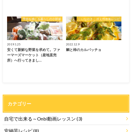
季節を感じる暮らしの小部屋
しいなゆきこ 冷え性改善レシピ
2019.1.25
2022.12.9
安くて新鮮な野菜を求めて。ファ
鯛と柿のカルパッチョ
ーマーズマーケット（産地直売
所）へ行ってきまし…
カテゴリー
自宅で出来る～Onbi動画レッスン
(3)
安納芋レシピ
(8)