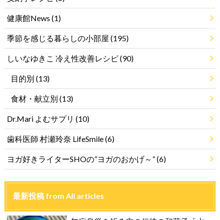
健康館News
(1)
季節を感じる暮らしの小部屋
(195)
しいなゆきこ 冷え性改善レシピ
(90)
目的別
(13)
食材・献立別
(13)
Dr.Mari よむサプリ
(10)
歯科医師 村瀬玲奈 LifeSmile
(6)
ヨガ好きライターSHOの”ヨガのおかげ～”
(6)
最新投稿 from All articles