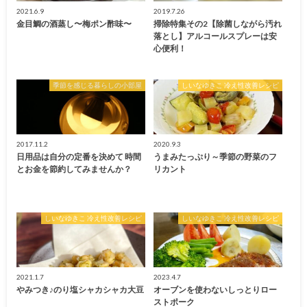
2021.6.9
2019.7.26
金目鯛の酒蒸し〜梅ポン酢味〜
掃除特集その2【除菌しながら汚れ
落とし】アルコールスプレーは安
心便利！
季節を感じる暮らしの小部屋
しいなゆきこ 冷え性改善レシピ
2017.11.2
2020.9.3
日用品は自分の定番を決めて 時間
うまみたっぷり～季節の野菜のフ
とお金を節約してみませんか？
リカント
しいなゆきこ 冷え性改善レシピ
しいなゆきこ 冷え性改善レシピ
2021.1.7
2023.4.7
やみつき♪のり塩シャカシャカ大豆
オーブンを使わないしっとりロー
ストポーク