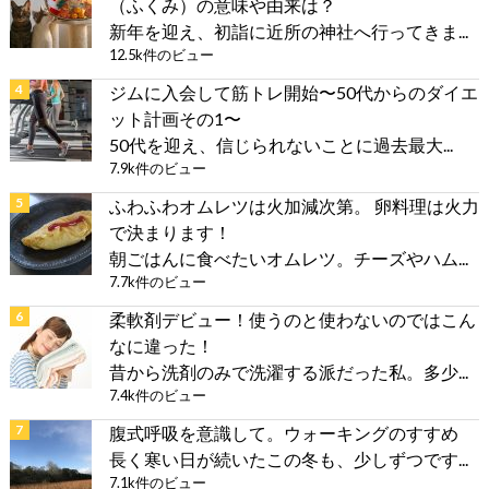
（ふくみ）の意味や由来は？
新年を迎え、初詣に近所の神社へ行ってきま...
12.5k件のビュー
ジムに入会して筋トレ開始〜50代からのダイエ
ット計画その1〜
50代を迎え、信じられないことに過去最大...
7.9k件のビュー
ふわふわオムレツは火加減次第。 卵料理は火力
で決まります！
朝ごはんに食べたいオムレツ。チーズやハム...
7.7k件のビュー
柔軟剤デビュー！使うのと使わないのではこん
なに違った！
昔から洗剤のみで洗濯する派だった私。多少...
7.4k件のビュー
腹式呼吸を意識して。ウォーキングのすすめ
長く寒い日が続いたこの冬も、少しずつです...
7.1k件のビュー