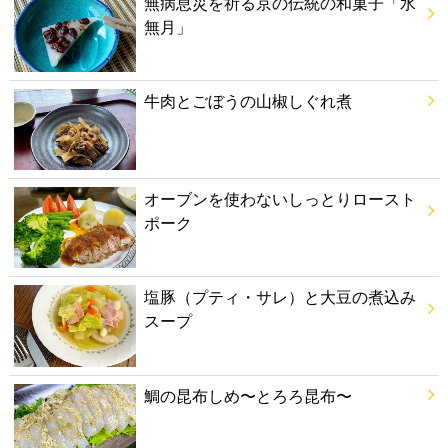
無病息災を祈る京の伝統の和菓子「水
無月」
牛肉とごぼうの山椒しぐれ煮
オーブンを使わないしっとりロースト
ポーク
塩豚（プティ・サレ）と大豆の煮込み
スープ
鯛の昆布しめ〜とろろ昆布〜