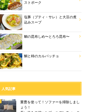
ストポーク
塩豚（プティ・サレ）と大豆の煮
込みスープ
鯛の昆布しめ〜とろろ昆布〜
鯛と柿のカルパッチョ
人気記事
重曹を使って！ソファーを掃除しまし
ょう！