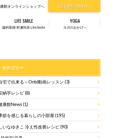
お問い合わせ
康館オンラインショップへ
LIFE SMILE
YOGA
歯科医師 村瀬玲奈 LifeSmile
ヨガのおかげ～
カテゴリー
自宅で出来る～Onbi動画レッスン
(3)
安納芋レシピ
(8)
健康館News
(1)
季節を感じる暮らしの小部屋
(195)
しいなゆきこ 冷え性改善レシピ
(90)
目的別
(13)