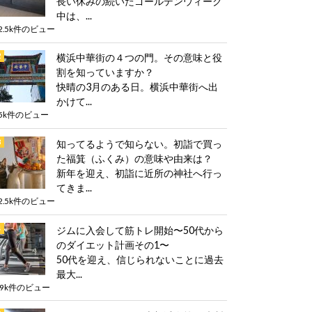
長い休みの続いたゴールデンウィーク
中は、...
2.5k件のビュー
横浜中華街の４つの門。その意味と役
割を知っていますか？
快晴の3月のある日。横浜中華街へ出
かけて...
5k件のビュー
知ってるようで知らない。初詣で買っ
た福箕（ふくみ）の意味や由来は？
新年を迎え、初詣に近所の神社へ行っ
てきま...
2.5k件のビュー
ジムに入会して筋トレ開始〜50代から
のダイエット計画その1〜
50代を迎え、信じられないことに過去
最大...
.9k件のビュー