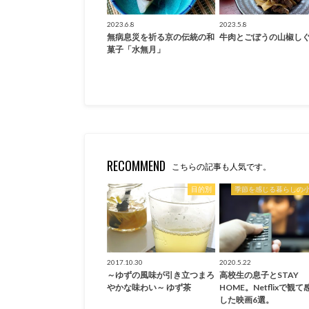
2023.6.8
2023.5.8
無病息災を祈る京の伝統の和
牛肉とごぼうの山椒し
菓子「水無月」
RECOMMEND
こちらの記事も人気です。
目的別
季節を感じる暮らしの
2017.10.30
2020.5.22
～ゆずの風味が引き立つまろ
高校生の息子とSTAY
やかな味わい～ ゆず茶
HOME。Netflixで観て
した映画6選。