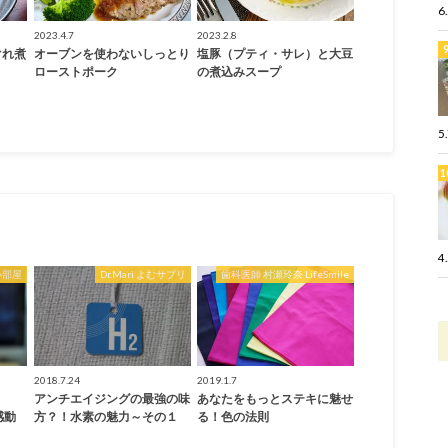
6
2023.4.7
2023.2.8
ぐれ煮
オーブンを使わないしっとり
塩豚（プティ・サレ）と大豆
ローストポーク
の煮込みスープ
5
4
小部屋
Dr.Mari よむサプリ
歯科医師 村瀬玲奈 LifeSmile
2018.7.24
2019.1.7
アンチエイジングの最強の味
あなたをもっとステキに魅せ
感動
方？！水素の魅力～その１
る！色の法則