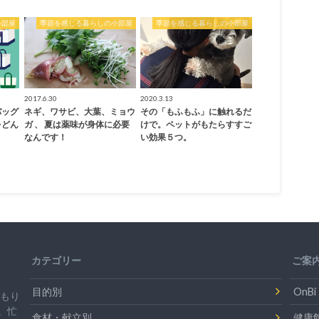
小部屋
季節を感じる暮らしの小部屋
季節を感じる暮らしの小部屋
2017.6.30
2020.3.13
バッグ
ネギ、ワサビ、大葉、ミョウ
その「もふもふ」に触れるだ
をどん
ガ 、 夏は薬味が身体に必要
けで。ペットがもたらすすご
？
なんです！
い効果５つ。
カテゴリー
ご案
目的別
On
温もり
。忙
食材・献立別
健康