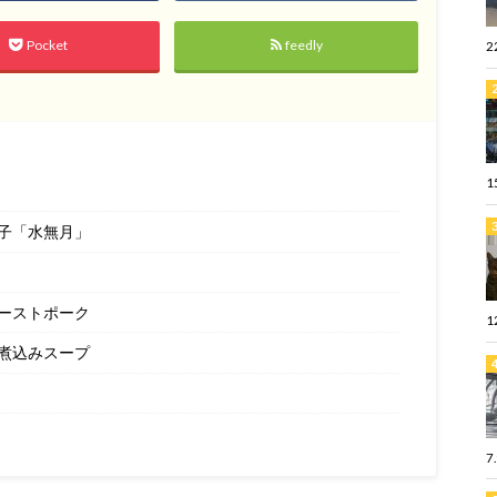
Pocket
feedly
2
1
子「水無月」
ーストポーク
1
煮込みスープ
7