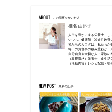
ABOUT
この記事をかいた人
椎名 由起子
人生を豊かにする栄養士、し
いつも、健康館「冷え性改善
私たちのカラダは、私たちが
毎日のお食事の積み重ねが、
自分自身や大切な人・家族の
（取得資格）栄養士、食生活
（活動内容）レシピ配信・監
NEW POST
最新の記事
しいなゆきこ 冷え性改善レシピ
しいなゆきこ 冷え性改善