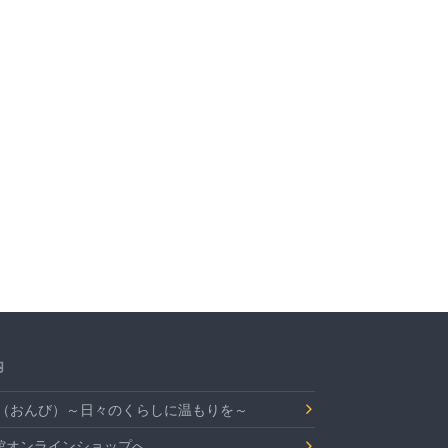
内
Bi（おんび）～日々のくらしに温もりを～
館オンラインショップへ