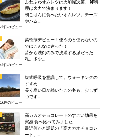
ふわふわオムレツは火加減次第。 卵料
理は火力で決まります！
朝ごはんに食べたいオムレツ。チーズ
やハム...
.7k件のビュー
柔軟剤デビュー！使うのと使わないの
ではこんなに違った！
昔から洗剤のみで洗濯する派だった
私。多少...
.4k件のビュー
腹式呼吸を意識して。ウォーキングの
すすめ
長く寒い日が続いたこの冬も、少しず
つです...
.1k件のビュー
高カカオチョコレートのすごい効果を
実感 食べ比べてみました
最近何かと話題の「高カカオチョコレ
ート」...