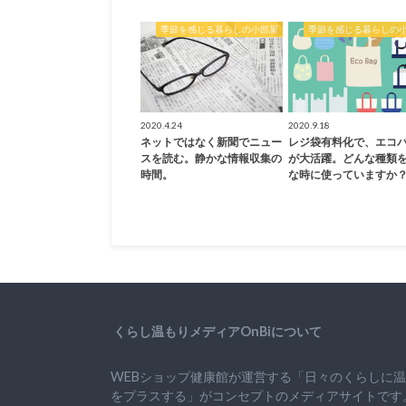
季節を感じる暮らしの小部屋
季節を感じる暮らしの
2020.4.24
2020.9.18
ネットではなく新聞でニュー
レジ袋有料化で、エコ
スを読む。静かな情報収集の
が大活躍。どんな種類
時間。
な時に使っていますか
くらし温もりメディアOnBiについて
WEBショップ健康館が運営する「日々のくらしに
をプラスする」がコンセプトのメディアサイトです