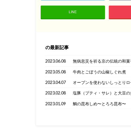
LINE
の最新記事
2023.06.08
無病息災を祈る京の伝統の和菓
2023.05.08
牛肉とごぼうの山椒しぐれ煮
2023.04.07
オーブンを使わないしっとりロ
2023.02.08
塩豚（プティ・サレ）と大豆の
2023.01.09
鯛の昆布しめ〜とろろ昆布〜