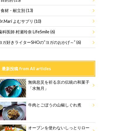
食材・献立別
(13)
Dr.Mari よむサプリ
(10)
歯科医師 村瀬玲奈 LifeSmile
(6)
ヨガ好きライターSHOの”ヨガのおかげ～”
(6)
最新投稿 from All articles
無病息災を祈る京の伝統の和菓子
「水無月」
牛肉とごぼうの山椒しぐれ煮
オーブンを使わないしっとりロー