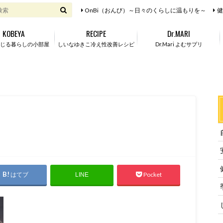
OnBi（おんび）～日々のくらしに温もりを～
健
KOBEYA
RECIPE
Dr.MARI
じる暮らしの小部屋
しいなゆきこ冷え性改善レシピ
Dr.Mari よむサプリ
はてブ
Pocket
LINE