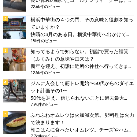
22.6k件のビュー
横浜中華街の４つの門。その意味と役割を知っ
ていますか？
快晴の3月のある日。横浜中華街へ出かけて...
15k件のビュー
知ってるようで知らない。初詣で買った福箕
（ふくみ）の意味や由来は？
新年を迎え、初詣に近所の神社へ行ってきま...
12.5k件のビュー
ジムに入会して筋トレ開始〜50代からのダイエ
ット計画その1〜
50代を迎え、信じられないことに過去最大...
7.9k件のビュー
ふわふわオムレツは火加減次第。 卵料理は火力
で決まります！
朝ごはんに食べたいオムレツ。チーズやハム...
7.7k件のビュー