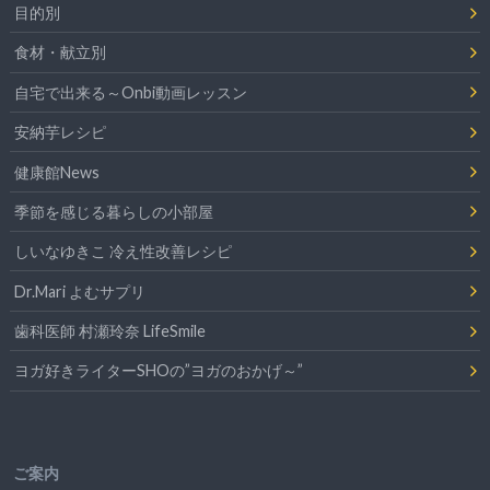
目的別
食材・献立別
自宅で出来る～Onbi動画レッスン
安納芋レシピ
健康館News
季節を感じる暮らしの小部屋
しいなゆきこ 冷え性改善レシピ
Dr.Mari よむサプリ
歯科医師 村瀬玲奈 LifeSmile
ヨガ好きライターSHOの”ヨガのおかげ～”
ご案内