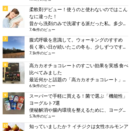
柔軟剤デビュー！使うのと使わないのではこん
なに違った！
昔から洗剤のみで洗濯する派だった私。多少...
7.4k件のビュー
腹式呼吸を意識して。ウォーキングのすすめ
長く寒い日が続いたこの冬も、少しずつです...
7.1k件のビュー
高カカオチョコレートのすごい効果を実感 食べ
比べてみました
最近何かと話題の「高カカオチョコレート」...
6.5k件のビュー
スーパーで手軽に買える！菌で選ぶ「機能性」
ヨーグルト7選
便秘解消や腸内環境を整えるために、ヨーグ...
5.7k件のビュー
知っていましたか？ イチジクは女性ホルモンア