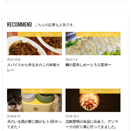
RECOMMEND
こちらの記事も人気です。
しいなゆきこ 冷え性改善レシピ
しいなゆきこ 冷え性改善レシピ
2022.10.8
2023.1.9
スパイスから作るきのこの本格カ
鯛の昆布しめ〜とろろ昆布〜
レー
季節を感じる暮らしの小部屋
季節を感じる暮らしの小部屋
2018.8.10
2018.10.5
犬のいる我が家に猫がもう1匹やっ
北欧照明の名品に出会う。デンマ
てきた！
ークの灯り展に行ってきました。