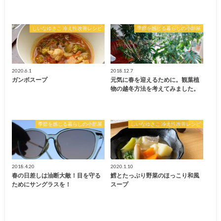
しいなゆきこ 冷え性改善レシピ
季節を感じる暮らしの小部屋
2020.6.1
2018.12.7
ガンボスープ
元気に春を迎えるために。観葉植
物の越冬方法を考えてみました。
季節を感じる暮らしの小部屋
しいなゆきこ 冷え性改善レシピ
2018.4.20
2020.1.10
春の日差しは油断大敵！目を守る
鱈とたっぷり野菜のほっこり和風
ためにサングラスを！
スープ