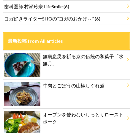
歯科医師 村瀬玲奈 LifeSmile
(6)
ヨガ好きライターSHOの”ヨガのおかげ～”
(6)
最新投稿 from All articles
無病息災を祈る京の伝統の和菓子「水
無月」
牛肉とごぼうの山椒しぐれ煮
オーブンを使わないしっとりロースト
ポーク