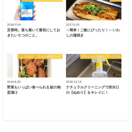
2018.9.14
2017.6.30
災害時。落ち着いて最初にしてお
～簡単！ご飯にぴったり！～ いわ
きたい５つのこと。
しの蒲焼き
しいなゆきこ 冷え性改善レシピ
季節を感じる暮らしの小部屋
2016.8.30
2018.12.14
野菜もいっぱい食べられる 鮭の南
ナチュラルクリーニングで排水口
蛮漬け
の【ぬめり】をキレイに！