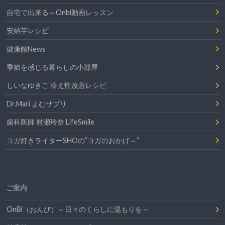
自宅で出来る～Onbi動画レッスン
安納芋レシピ
健康館News
季節を感じる暮らしの小部屋
しいなゆきこ 冷え性改善レシピ
Dr.Mari よむサプリ
歯科医師 村瀬玲奈 LifeSmile
ヨガ好きライターSHOの”ヨガのおかげ～”
ご案内
OnBi（おんび）～日々のくらしに温もりを～