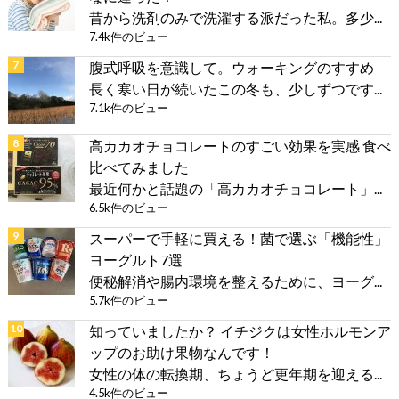
昔から洗剤のみで洗濯する派だった私。多少...
7.4k件のビュー
腹式呼吸を意識して。ウォーキングのすすめ
長く寒い日が続いたこの冬も、少しずつです...
7.1k件のビュー
高カカオチョコレートのすごい効果を実感 食べ
比べてみました
最近何かと話題の「高カカオチョコレート」...
6.5k件のビュー
スーパーで手軽に買える！菌で選ぶ「機能性」
ヨーグルト7選
便秘解消や腸内環境を整えるために、ヨーグ...
5.7k件のビュー
知っていましたか？ イチジクは女性ホルモンア
ップのお助け果物なんです！
女性の体の転換期、ちょうど更年期を迎える...
4.5k件のビュー