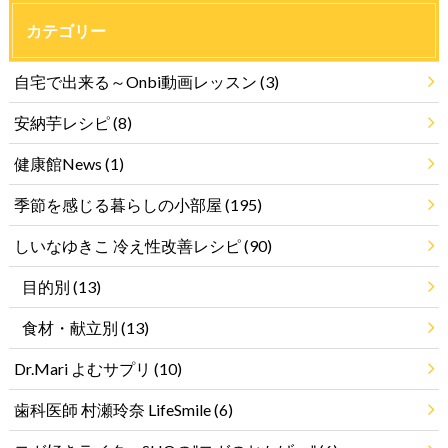
カテゴリー
自宅で出来る～Onbi動画レッスン
(3)
安納芋レシピ
(8)
健康館News
(1)
季節を感じる暮らしの小部屋
(195)
しいなゆきこ 冷え性改善レシピ
(90)
目的別
(13)
食材・献立別
(13)
Dr.Mari よむサプリ
(10)
歯科医師 村瀬玲奈 LifeSmile
(6)