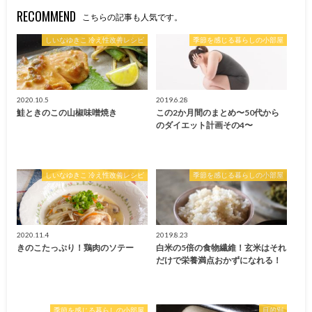
RECOMMEND
こちらの記事も人気です。
しいなゆきこ 冷え性改善レシピ
季節を感じる暮らしの小部屋
2020.10.5
2019.6.28
鮭ときのこの山椒味噌焼き
この2か月間のまとめ〜50代から
のダイエット計画その4〜
しいなゆきこ 冷え性改善レシピ
季節を感じる暮らしの小部屋
2020.11.4
2019.8.23
きのこたっぷり！鶏肉のソテー
白米の5倍の食物繊維！玄米はそれ
だけで栄養満点おかずになれる！
季節を感じる暮らしの小部屋
目的別