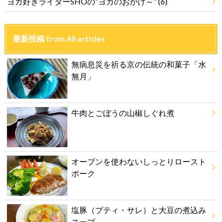
ヨガ好きライターSHOの”ヨガのおかげ～”
(6)
最新投稿 from All articles
無病息災を祈る京の伝統の和菓子「水
無月」
牛肉とごぼうの山椒しぐれ煮
オーブンを使わないしっとりロースト
ポーク
塩豚（プティ・サレ）と大豆の煮込み
スープ