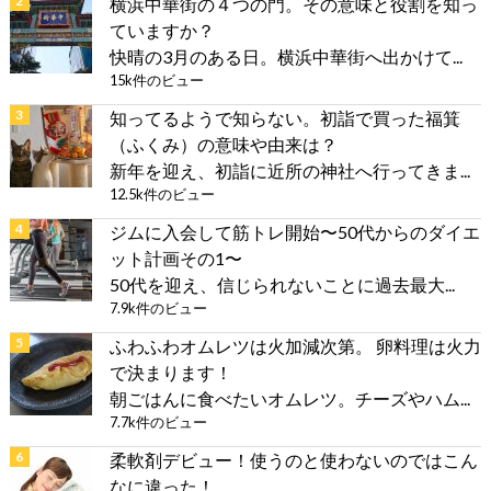
横浜中華街の４つの門。その意味と役割を知っ
ていますか？
快晴の3月のある日。横浜中華街へ出かけて...
15k件のビュー
知ってるようで知らない。初詣で買った福箕
（ふくみ）の意味や由来は？
新年を迎え、初詣に近所の神社へ行ってきま...
12.5k件のビュー
ジムに入会して筋トレ開始〜50代からのダイエ
ット計画その1〜
50代を迎え、信じられないことに過去最大...
7.9k件のビュー
ふわふわオムレツは火加減次第。 卵料理は火力
で決まります！
朝ごはんに食べたいオムレツ。チーズやハム...
7.7k件のビュー
柔軟剤デビュー！使うのと使わないのではこん
なに違った！