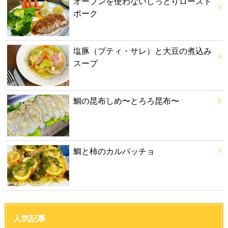
オーブンを使わないしっとりロースト
ポーク
塩豚（プティ・サレ）と大豆の煮込み
スープ
鯛の昆布しめ〜とろろ昆布〜
鯛と柿のカルパッチョ
人気記事