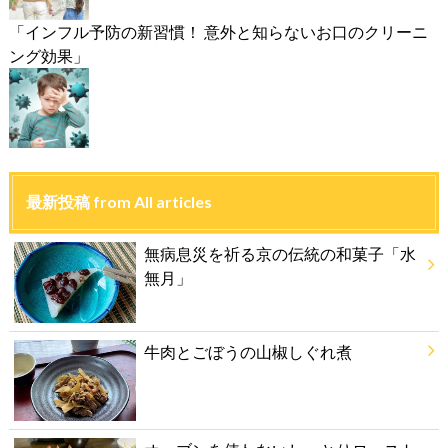
「インフル予防の新習慣！ 意外と知らないお口のクリーニ
ング効果」
最新投稿 from All articles
無病息災を祈る京の伝統の和菓子「水
無月」
牛肉とごぼうの山椒しぐれ煮