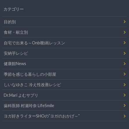
カテゴリー
目的別
食材・献立別
自宅で出来る～Onbi動画レッスン
安納芋レシピ
健康館News
季節を感じる暮らしの小部屋
しいなゆきこ 冷え性改善レシピ
Dr.Mari よむサプリ
歯科医師 村瀬玲奈 LifeSmile
ヨガ好きライターSHOの”ヨガのおかげ～”