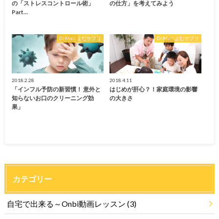
の「ストレスコントロール術」
の仕方」を考えてみよう
Part…
Dr.Mari よむサプリ
Dr.Mari よむサプリ
2018.2.28
2018.4.11
「インフル予防の新習慣！ 意外と
はじめが肝心？！家庭環境の影響
知らないお口のクリーニング効
の大きさ
果」
カテゴリー
自宅で出来る～Onbi動画レッスン
(3)