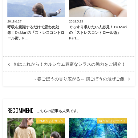
2018.6.27
2018.5.23
呼吸を意識するだけで思わぬ効
ぐっすり眠りたい人必見！ Dr.Mari
果！Dr.Mariの「ストレスコントロ
の「ストレスコントロール術」
ール術」P…
Part…
旬はこれから！カルシウム豊富なシラスの魅力をご紹介！
～春ごぼうの香り広がる～ 鶏ごぼうの混ぜご飯
RECOMMEND
こちらの記事も人気です。
Dr.Mari よむサプリ
Dr.Mari よむサプリ