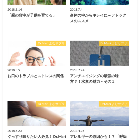
2018.3.14
2018.7.4
「親の背中が子供を育てる」
身体の中からキレイに～デトック
スのススメ
Dr.Mari よむサプリ
Dr.Mari よむサプリ
2018.5.9
2018.7.24
お口のトラブルとストレスの関係
アンチエイジングの最強の味
方？！水素の魅力～その１
Dr.Mari よむサプリ
Dr.Mari よむサプリ
2018.5.23
2018.4.25
ぐっすり眠りたい人必見！ Dr.Mari
アレルギーの原因かも！？ 「呼吸