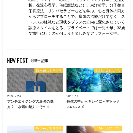
析、発達心理学、催眠療法など）、東洋哲学、分子整合
栄養療法、リンパセラピーなどを学ぶ。心と身体の両方
からアプローチすることで、病気の治療だけでなく、ス
トレスの軽減など現状をプラスの方向に変化させていく
診療スタイルをとる。プライベートでは一児の母、家族
で旅行に行くのが何よりも楽しみなアラフォー女性。
NEW POST
最新の記事
Dr.Mari よむサプリ
Dr.Mari よむサプリ
2018.7.24
2018.7.4
アンチエイジングの最強の味
身体の中からキレイに～デトック
方？！水素の魅力～その１
スのススメ
Dr.Mari よむサプリ
Dr.Mari よむサプリ