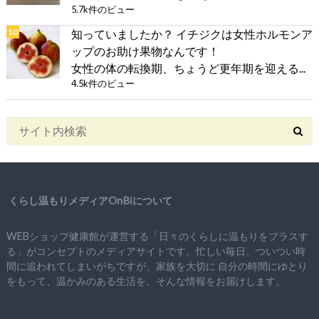
5.7k件のビュー
知っていましたか？ イチジクは女性ホルモンア
ップのお助け果物なんです！
女性の体の転換期、ちょうど更年期を迎える...
4.5k件のビュー
くらし温もりメディアOnBiについて
WEBショップ健康館が運営する「日々のくらしに温もりをプラスす
る」がコンセプトのメディアサイトです。忙しい毎日、ついつい時
間に追われてしまいがちですが、
家族を大切に
自分の時間にゆとり
をもって、
温かみのある生活を。そんな情報をお届けします。