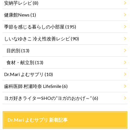
安納芋レシピ
(8)
健康館News
(1)
季節を感じる暮らしの小部屋
(195)
しいなゆきこ 冷え性改善レシピ
(90)
目的別
(13)
食材・献立別
(13)
Dr.Mari よむサプリ
(10)
歯科医師 村瀬玲奈 LifeSmile
(6)
ヨガ好きライターSHOの”ヨガのおかげ～”
(6)
Dr.Mari よむサプリ 新着記事