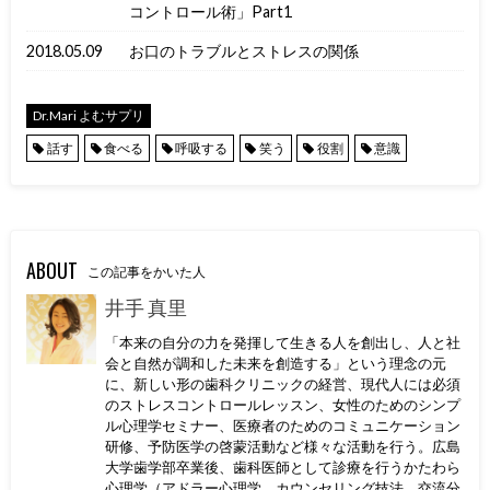
コントロール術」Part1
2018.05.09
お口のトラブルとストレスの関係
Dr.Mari よむサプリ
話す
食べる
呼吸する
笑う
役割
意識
ABOUT
この記事をかいた人
井手 真里
「本来の自分の力を発揮して生きる人を創出し、人と社
会と自然が調和した未来を創造する」という理念の元
に、新しい形の歯科クリニックの経営、現代人には必須
のストレスコントロールレッスン、女性のためのシンプ
ル心理学セミナー、医療者のためのコミュニケーション
研修、予防医学の啓蒙活動など様々な活動を行う。広島
大学歯学部卒業後、歯科医師として診療を行うかたわら
心理学（アドラー心理学、カウンセリング技法、交流分