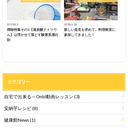
2019.8.2
2018.6.18
掃除特集その3【過炭酸ナトリウ
新しい発見を求めて。料理教室に
ム】は浮かせて落とす酸素系漂白
参加してきました！
剤
カテゴリー
自宅で出来る～Onbi動画レッスン
(3)
安納芋レシピ
(8)
健康館News
(1)