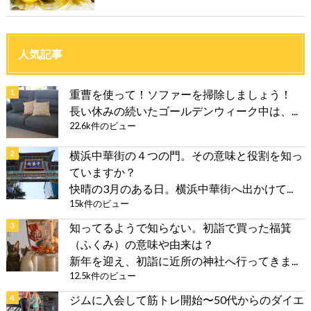
人気記事
重曹を使って！ソファーを掃除しましょう！
長い休みの続いたゴールデンウィーク中は、...
22.6k件のビュー
横浜中華街の４つの門。その意味と役割を知っ
ていますか？
快晴の3月のある日。横浜中華街へ出かけて...
15k件のビュー
知ってるようで知らない。初詣で買った福箕
（ふくみ）の意味や由来は？
新年を迎え、初詣に近所の神社へ行ってきま...
12.5k件のビュー
ジムに入会して筋トレ開始〜50代からのダイエ