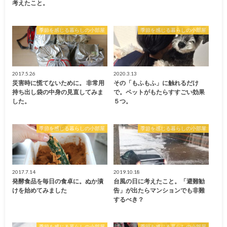
考えたこと。
季節を感じる暮らしの小部屋
季節を感じる暮らしの小部屋
2017.5.26
2020.3.13
災害時に慌てないために。 非常用
その「もふもふ」に触れるだけ
持ち出し袋の中身の見直してみま
で。ペットがもたらすすごい効果
した。
５つ。
季節を感じる暮らしの小部屋
季節を感じる暮らしの小部屋
2017.7.14
2019.10.18
発酵食品を毎日の食卓に。ぬか漬
台風の日に考えたこと。「避難勧
けを始めてみました
告」が出たらマンションでも非難
するべき？
季節を感じる暮らしの小部屋
季節を感じる暮らしの小部屋