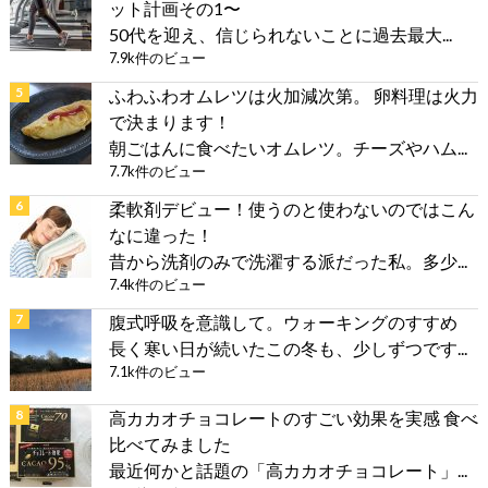
ット計画その1〜
50代を迎え、信じられないことに過去最大...
7.9k件のビュー
ふわふわオムレツは火加減次第。 卵料理は火力
で決まります！
朝ごはんに食べたいオムレツ。チーズやハム...
7.7k件のビュー
柔軟剤デビュー！使うのと使わないのではこん
なに違った！
昔から洗剤のみで洗濯する派だった私。多少...
7.4k件のビュー
腹式呼吸を意識して。ウォーキングのすすめ
長く寒い日が続いたこの冬も、少しずつです...
7.1k件のビュー
高カカオチョコレートのすごい効果を実感 食べ
比べてみました
最近何かと話題の「高カカオチョコレート」...