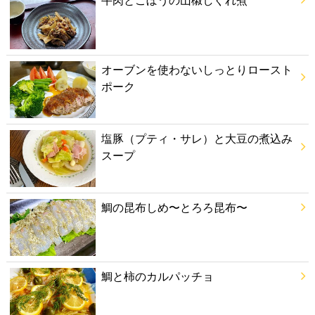
オーブンを使わないしっとりロースト
ポーク
塩豚（プティ・サレ）と大豆の煮込み
スープ
鯛の昆布しめ〜とろろ昆布〜
鯛と柿のカルパッチョ