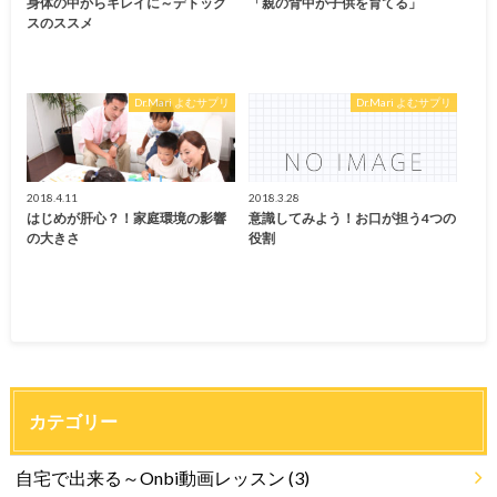
身体の中からキレイに～デトック
「親の背中が子供を育てる」
スのススメ
Dr.Mari よむサプリ
Dr.Mari よむサプリ
2018.4.11
2018.3.28
はじめが肝心？！家庭環境の影響
意識してみよう！お口が担う4つの
の大きさ
役割
カテゴリー
自宅で出来る～Onbi動画レッスン
(3)