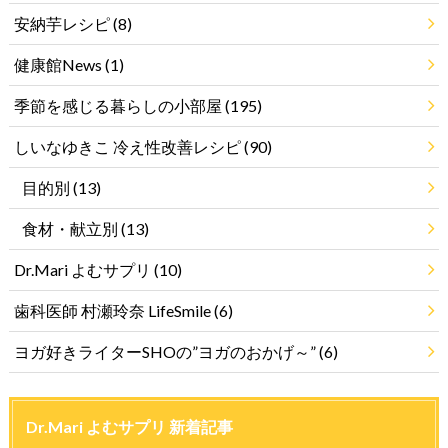
安納芋レシピ
(8)
健康館News
(1)
季節を感じる暮らしの小部屋
(195)
しいなゆきこ 冷え性改善レシピ
(90)
目的別
(13)
食材・献立別
(13)
Dr.Mari よむサプリ
(10)
歯科医師 村瀬玲奈 LifeSmile
(6)
ヨガ好きライターSHOの”ヨガのおかげ～”
(6)
Dr.Mari よむサプリ 新着記事