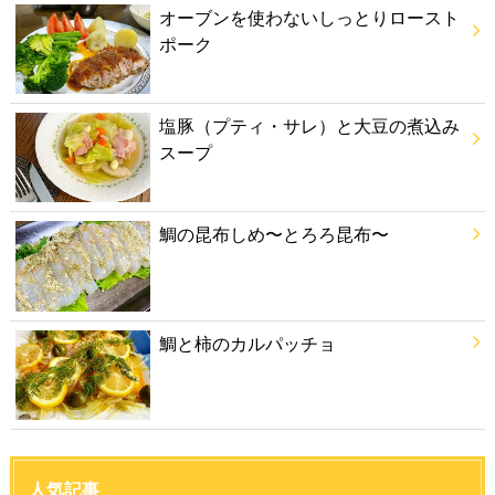
オーブンを使わないしっとりロースト
ポーク
塩豚（プティ・サレ）と大豆の煮込み
スープ
鯛の昆布しめ〜とろろ昆布〜
鯛と柿のカルパッチョ
人気記事