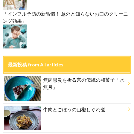
「インフル予防の新習慣！ 意外と知らないお口のクリーニ
ング効果」
最新投稿 from All articles
無病息災を祈る京の伝統の和菓子「水
無月」
牛肉とごぼうの山椒しぐれ煮