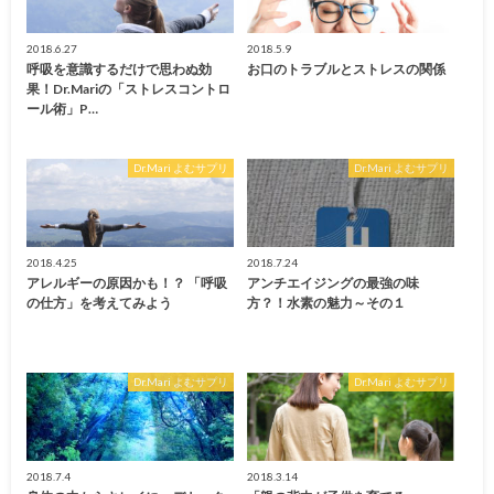
2018.6.27
2018.5.9
呼吸を意識するだけで思わぬ効
お口のトラブルとストレスの関係
果！Dr.Mariの「ストレスコントロ
ール術」P…
Dr.Mari よむサプリ
Dr.Mari よむサプリ
2018.4.25
2018.7.24
アレルギーの原因かも！？ 「呼吸
アンチエイジングの最強の味
の仕方」を考えてみよう
方？！水素の魅力～その１
Dr.Mari よむサプリ
Dr.Mari よむサプリ
2018.7.4
2018.3.14