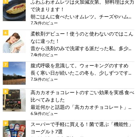
ふわふわオムレツは火加減次第。 卵料理は火力
で決まります！
朝ごはんに食べたいオムレツ。チーズやハム...
7.7k件のビュー
柔軟剤デビュー！使うのと使わないのではこん
なに違った！
昔から洗剤のみで洗濯する派だった私。多少...
7.4k件のビュー
腹式呼吸を意識して。ウォーキングのすすめ
長く寒い日が続いたこの冬も、少しずつです...
7.1k件のビュー
高カカオチョコレートのすごい効果を実感 食べ
比べてみました
最近何かと話題の「高カカオチョコレート」...
6.5k件のビュー
スーパーで手軽に買える！菌で選ぶ「機能性」
ヨーグルト7選