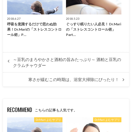
2018.6.27
2018.5.23
呼吸を意識するだけで思わぬ効
ぐっすり眠りたい人必見！ Dr.Mari
果！Dr.Mariの「ストレスコントロ
の「ストレスコントロール術」
ール術」P…
Part…
～豆乳のまろやかさと酒粕の旨みたっぷり～ 酒粕と豆乳の
クラムチャウダー
寒さが緩むこの時期は、浴室大掃除にぴったり！
RECOMMEND
こちらの記事も人気です。
Dr.Mari よむサプリ
Dr.Mari よむサプリ