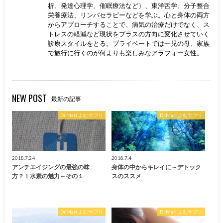
析、発達心理学、催眠療法など）、東洋哲学、分子整合
栄養療法、リンパセラピーなどを学ぶ。心と身体の両方
からアプローチすることで、病気の治療だけでなく、ス
トレスの軽減など現状をプラスの方向に変化させていく
診療スタイルをとる。プライベートでは一児の母、家族
で旅行に行くのが何よりも楽しみなアラフォー女性。
NEW POST
最新の記事
Dr.Mari よむサプリ
Dr.Mari よむサプリ
2018.7.24
2018.7.4
アンチエイジングの最強の味
身体の中からキレイに～デトック
方？！水素の魅力～その１
スのススメ
Dr.Mari よむサプリ
Dr.Mari よむサプリ