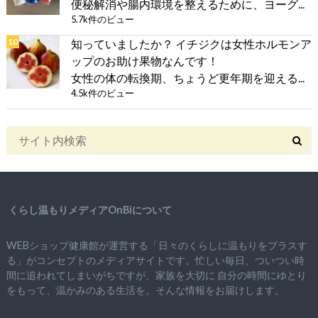
便秘解消や腸内環境を整えるために、ヨーグ...
5.7k件のビュー
知っていましたか？ イチジクは女性ホルモンア
ップのお助け果物なんです！
女性の体の転換期、ちょうど更年期を迎える...
4.5k件のビュー
くらし温もりメディアOnBiについて
WEBショップ健康館が運営する「日々のくらしに温もりをプラスす
る」がコンセプトのメディアサイトです。忙しい毎日、ついつい時
間に追われてしまいがちですが、
家族を大切に
自分の時間にゆとり
をもって、
温かみのある生活を。そんな情報をお届けします。