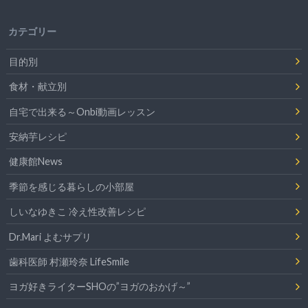
カテゴリー
目的別
食材・献立別
自宅で出来る～Onbi動画レッスン
安納芋レシピ
健康館News
季節を感じる暮らしの小部屋
しいなゆきこ 冷え性改善レシピ
Dr.Mari よむサプリ
歯科医師 村瀬玲奈 LifeSmile
ヨガ好きライターSHOの”ヨガのおかげ～”