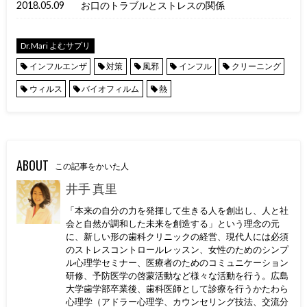
2018.05.09
お口のトラブルとストレスの関係
Dr.Mari よむサプリ
インフルエンザ
対策
風邪
インフル
クリーニング
ウィルス
バイオフィルム
熱
ABOUT
この記事をかいた人
井手 真里
「本来の自分の力を発揮して生きる人を創出し、人と社
会と自然が調和した未来を創造する」という理念の元
に、新しい形の歯科クリニックの経営、現代人には必須
のストレスコントロールレッスン、女性のためのシンプ
ル心理学セミナー、医療者のためのコミュニケーション
研修、予防医学の啓蒙活動など様々な活動を行う。広島
大学歯学部卒業後、歯科医師として診療を行うかたわら
心理学（アドラー心理学、カウンセリング技法、交流分