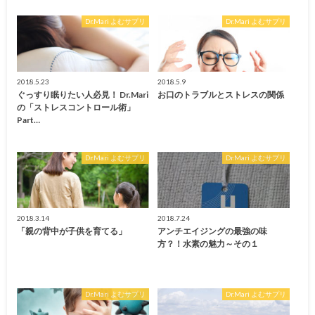
Dr.Mari よむサプリ
Dr.Mari よむサプリ
2018.5.23
2018.5.9
ぐっすり眠りたい人必見！ Dr.Mari
お口のトラブルとストレスの関係
の「ストレスコントロール術」
Part…
Dr.Mari よむサプリ
Dr.Mari よむサプリ
2018.3.14
2018.7.24
「親の背中が子供を育てる」
アンチエイジングの最強の味
方？！水素の魅力～その１
Dr.Mari よむサプリ
Dr.Mari よむサプリ