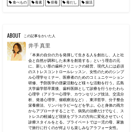
食べもの
毒素
排毒
毒だし
腸活
ABOUT
この記事をかいた人
井手 真里
「本来の自分の力を発揮して生きる人を創出し、人と社
会と自然が調和した未来を創造する」という理念の元
に、新しい形の歯科クリニックの経営、現代人には必須
のストレスコントロールレッスン、女性のためのシンプ
ル心理学セミナー、医療者のためのコミュニケーション
研修、予防医学の啓蒙活動など様々な活動を行う。広島
大学歯学部卒業後、歯科医師として診療を行うかたわら
心理学（アドラー心理学、カウンセリング技法、交流分
析、発達心理学、催眠療法など）、東洋哲学、分子整合
栄養療法、リンパセラピーなどを学ぶ。心と身体の両方
からアプローチすることで、病気の治療だけでなく、ス
トレスの軽減など現状をプラスの方向に変化させていく
診療スタイルをとる。プライベートでは一児の母、家族
で旅行に行くのが何よりも楽しみなアラフォー女性。