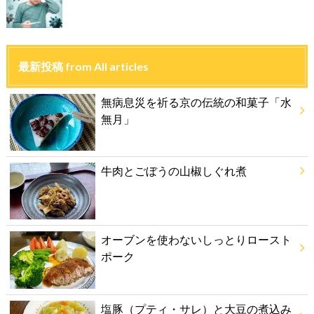
最新投稿 from All articles
無病息災を祈る京の伝統の和菓子「水
無月」
牛肉とごぼうの山椒しぐれ煮
オーブンを使わないしっとりロースト
ポーク
塩豚（プティ・サレ）と大豆の煮込み