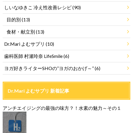
しいなゆきこ 冷え性改善レシピ
(90)
目的別
(13)
食材・献立別
(13)
Dr.Mari よむサプリ
(10)
歯科医師 村瀬玲奈 LifeSmile
(6)
ヨガ好きライターSHOの”ヨガのおかげ～”
(6)
Dr.Mari よむサプリ 新着記事
アンチエイジングの最強の味方？！水素の魅力～その１