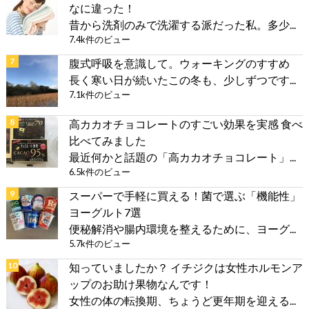
なに違った！
昔から洗剤のみで洗濯する派だった私。多少...
7.4k件のビュー
腹式呼吸を意識して。ウォーキングのすすめ
長く寒い日が続いたこの冬も、少しずつです...
7.1k件のビュー
高カカオチョコレートのすごい効果を実感 食べ
比べてみました
最近何かと話題の「高カカオチョコレート」...
6.5k件のビュー
スーパーで手軽に買える！菌で選ぶ「機能性」
ヨーグルト7選
便秘解消や腸内環境を整えるために、ヨーグ...
5.7k件のビュー
知っていましたか？ イチジクは女性ホルモンア
ップのお助け果物なんです！
女性の体の転換期、ちょうど更年期を迎える...