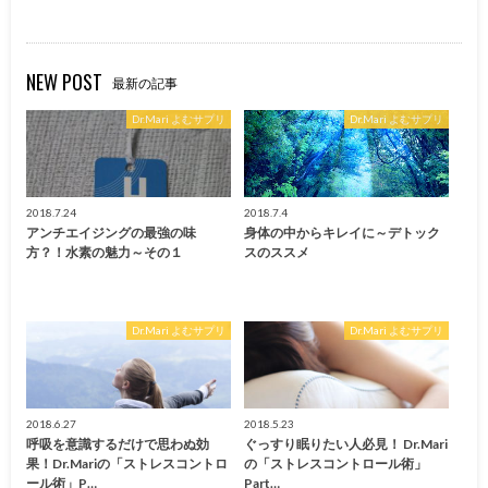
NEW POST
最新の記事
Dr.Mari よむサプリ
Dr.Mari よむサプリ
2018.7.24
2018.7.4
アンチエイジングの最強の味
身体の中からキレイに～デトック
方？！水素の魅力～その１
スのススメ
Dr.Mari よむサプリ
Dr.Mari よむサプリ
2018.6.27
2018.5.23
呼吸を意識するだけで思わぬ効
ぐっすり眠りたい人必見！ Dr.Mari
果！Dr.Mariの「ストレスコントロ
の「ストレスコントロール術」
ール術」P…
Part…