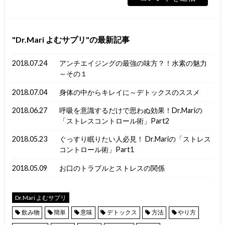
Dr.Mari よむサプリ
の最新記事
2018.07.24
アンチエイジングの最強の味方？！水素の魅力
～その１
2018.07.04
身体の中からキレイに～デトックスのススメ
2018.06.27
呼吸を意識するだけで思わぬ効果！Dr.Mariの
「ストレスコントロール術」Part2
2018.05.23
ぐっすり眠りたい人必見！ Dr.Mariの「ストレス
コントロール術」Part1
2018.05.09
お口のトラブルとストレスの関係
Dr.Mari よむサプリ
飲み物
簡単
意味
デトックス
方法
やり方