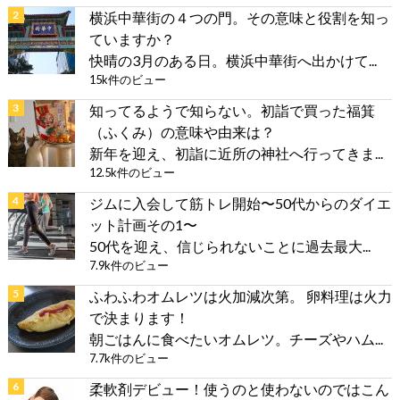
横浜中華街の４つの門。その意味と役割を知っ
ていますか？
快晴の3月のある日。横浜中華街へ出かけて...
15k件のビュー
知ってるようで知らない。初詣で買った福箕
（ふくみ）の意味や由来は？
新年を迎え、初詣に近所の神社へ行ってきま...
12.5k件のビュー
ジムに入会して筋トレ開始〜50代からのダイエ
ット計画その1〜
50代を迎え、信じられないことに過去最大...
7.9k件のビュー
ふわふわオムレツは火加減次第。 卵料理は火力
で決まります！
朝ごはんに食べたいオムレツ。チーズやハム...
7.7k件のビュー
柔軟剤デビュー！使うのと使わないのではこん