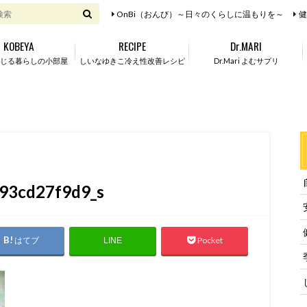
OnBi（おんび）～日々のくらしに温もりを～
健
KOBEYA
RECIPE
Dr.MARI
じる暮らしの小部屋
しいなゆきこ冷え性改善レシピ
Dr.Mari よむサプリ
93cd27f9d9_s
はてブ
Pocket
LINE