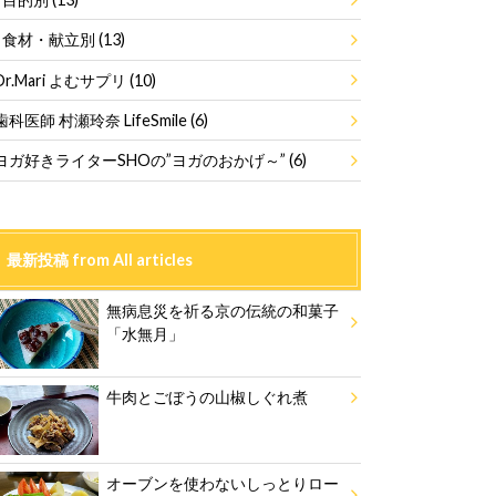
食材・献立別
(13)
Dr.Mari よむサプリ
(10)
歯科医師 村瀬玲奈 LifeSmile
(6)
ヨガ好きライターSHOの”ヨガのおかげ～”
(6)
最新投稿 from All articles
無病息災を祈る京の伝統の和菓子
「水無月」
牛肉とごぼうの山椒しぐれ煮
オーブンを使わないしっとりロー