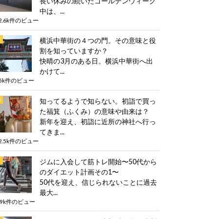
長い休みの続いたゴールデンウィーク
中は、...
2.6k件のビュー
横浜中華街の４つの門。その意味と役
割を知っていますか？
快晴の3月のある日。横浜中華街へ出
かけて...
5k件のビュー
知ってるようで知らない。初詣で買っ
た福箕（ふくみ）の意味や由来は？
新年を迎え、初詣に近所の神社へ行っ
てきま...
2.5k件のビュー
ジムに入会して筋トレ開始〜50代から
のダイエット計画その1〜
50代を迎え、信じられないことに過去
最大...
.9k件のビュー