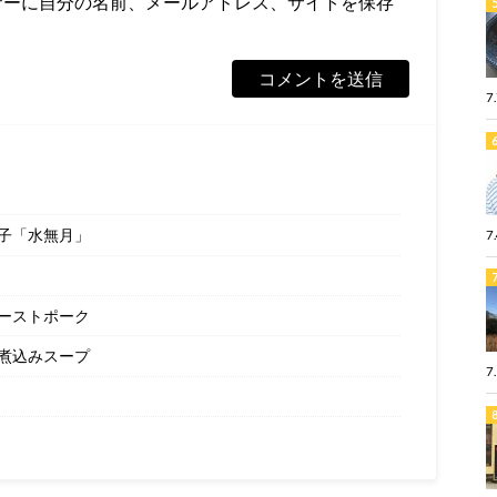
ザーに自分の名前、メールアドレス、サイトを保存
7
子「水無月」
7
ーストポーク
煮込みスープ
7