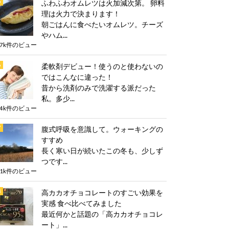
ふわふわオムレツは火加減次第。 卵料
理は火力で決まります！
朝ごはんに食べたいオムレツ。チーズ
やハム...
.7k件のビュー
柔軟剤デビュー！使うのと使わないの
ではこんなに違った！
昔から洗剤のみで洗濯する派だった
私。多少...
.4k件のビュー
腹式呼吸を意識して。ウォーキングの
すすめ
長く寒い日が続いたこの冬も、少しず
つです...
.1k件のビュー
高カカオチョコレートのすごい効果を
実感 食べ比べてみました
最近何かと話題の「高カカオチョコレ
ート」...