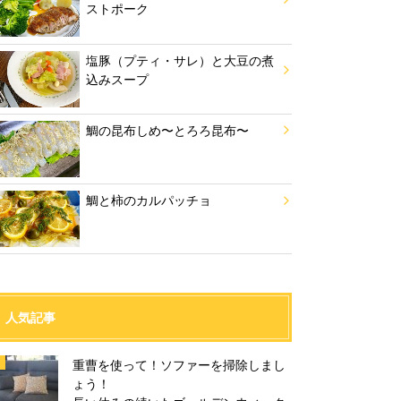
ストポーク
塩豚（プティ・サレ）と大豆の煮
込みスープ
鯛の昆布しめ〜とろろ昆布〜
鯛と柿のカルパッチョ
人気記事
重曹を使って！ソファーを掃除しまし
ょう！