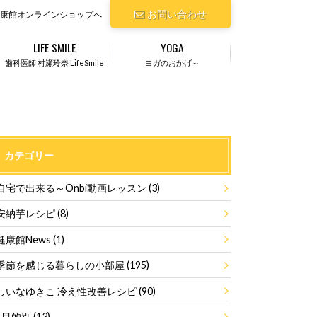
お問い合わせ
康館オンラインショップへ
LIFE SMILE
YOGA
歯科医師 村瀬玲奈 LifeSmile
ヨガのおかげ～
カテゴリー
自宅で出来る～Onbi動画レッスン
(3)
安納芋レシピ
(8)
健康館News
(1)
季節を感じる暮らしの小部屋
(195)
しいなゆきこ 冷え性改善レシピ
(90)
目的別
(13)