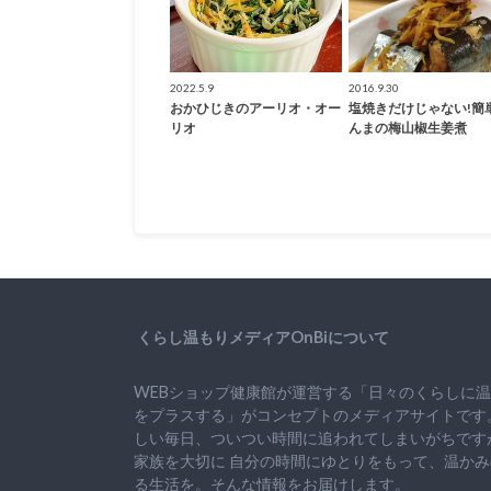
2022.5.9
2016.9.30
おかひじきのアーリオ・オー
塩焼きだけじゃない!簡単
リオ
んまの梅山椒生姜煮
くらし温もりメディアOnBiについて
WEBショップ健康館が運営する「日々のくらしに
をプラスする」がコンセプトのメディアサイトです
しい毎日、ついつい時間に追われてしまいがちです
家族を大切に
自分の時間にゆとりをもって、
温かみ
る生活を。そんな情報をお届けします。