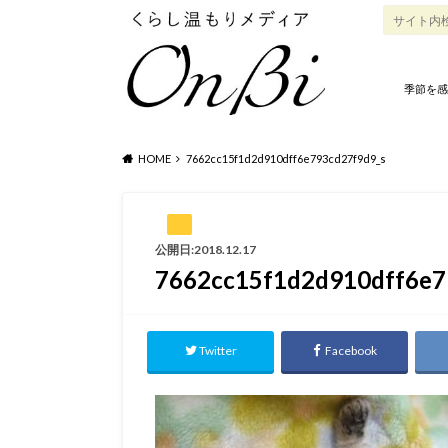
季節を感
HOME
7662cc15f1d2d910dff6e793cd27f9d9_s
公開日:2018.12.17
7662cc15f1d2d910dff6e7
Twitter
Facebook