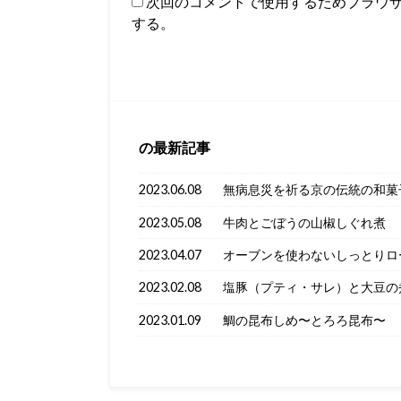
次回のコメントで使用するためブラウ
する。
の最新記事
2023.06.08
無病息災を祈る京の伝統の和菓
2023.05.08
牛肉とごぼうの山椒しぐれ煮
2023.04.07
オーブンを使わないしっとりロ
2023.02.08
塩豚（プティ・サレ）と大豆の
2023.01.09
鯛の昆布しめ〜とろろ昆布〜