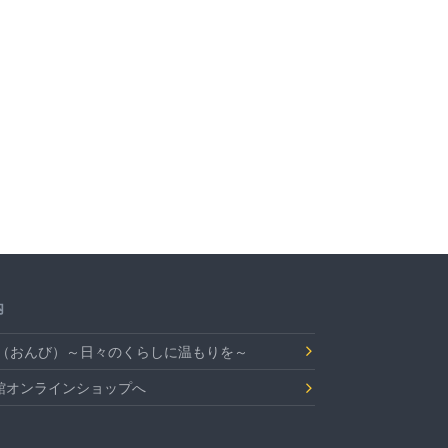
内
Bi（おんび）～日々のくらしに温もりを～
館オンラインショップへ