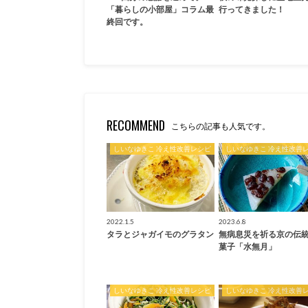
「暮らしの小部屋」コラム最
行ってきました！
終回です。
RECOMMEND
こちらの記事も人気です。
しいなゆきこ 冷え性改善レシピ
しいなゆきこ 冷え性改善
2022.1.5
2023.6.8
タラとジャガイモのグラタン
無病息災を祈る京の伝
菓子「水無月」
しいなゆきこ 冷え性改善レシピ
しいなゆきこ 冷え性改善