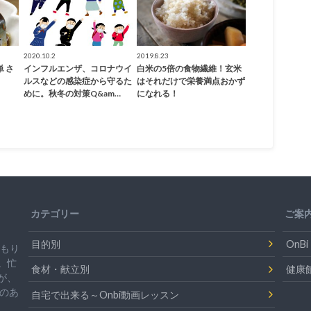
2020.10.2
2019.8.23
 さ
インフルエンザ、コロナウイ
白米の5倍の食物繊維！玄米
ルスなどの感染症から守るた
はそれだけで栄養満点おかず
めに。秋冬の対策Q&am…
になれる！
カテゴリー
ご案
目的別
On
温もり
。忙
食材・献立別
健康
が、
のあ
自宅で出来る～Onbi動画レッスン