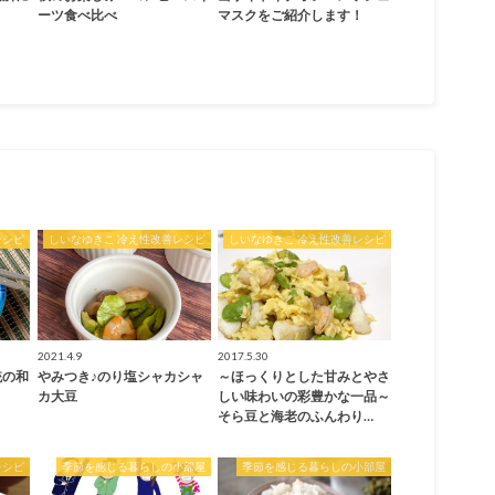
ーツ食べ比べ
マスクをご紹介します！
レシピ
しいなゆきこ 冷え性改善レシピ
しいなゆきこ 冷え性改善レシピ
2021.4.9
2017.5.30
統の和
やみつき♪のり塩シャカシャ
～ほっくりとした甘みとやさ
カ大豆
しい味わいの彩豊かな一品～
そら豆と海老のふんわり…
レシピ
季節を感じる暮らしの小部屋
季節を感じる暮らしの小部屋