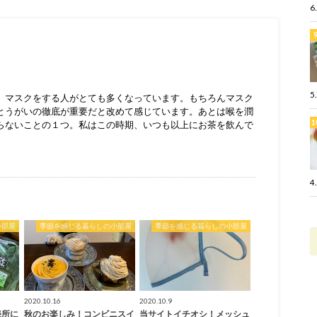
6
5
、マスクをする人がとても多くなっています。もちろんマスク
とうがいの徹底が重要だと改めて感じています。あとは喉を潤
らないことの１つ。私はこの時期、いつも以上にお茶を飲んで
4
小部屋
季節を感じる暮らしの小部屋
季節を感じる暮らしの小部屋
2020.10.16
2020.10.9
売所に
秋のお楽しみ！コンビニスイ
当サイトイチオシ！メッシュ