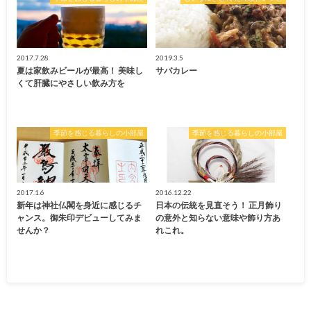
2017.7.28
2019.3.5
夏は家飲みビールが最高！ 美味し
サバカレー
くて肝臓にやさしい飲み方を
季節を感じる暮らしの小部屋
季節を感じる暮らしの小部屋
2017.1.6
2016.12.22
新年は神社仏閣を身近に感じるチ
日本の伝統を見直そう！ 正月飾り
ャンス。御朱印デビューしてみま
の意外と知らない意味や飾り方あ
せんか？
れこれ。