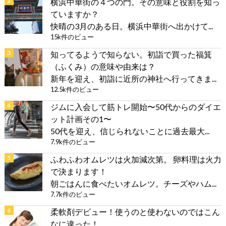
横浜中華街の４つの門。その意味と役割を知っ
ていますか？
快晴の3月のある日。横浜中華街へ出かけて...
15k件のビュー
知ってるようで知らない。初詣で買った福箕
（ふくみ）の意味や由来は？
新年を迎え、初詣に近所の神社へ行ってきま...
12.5k件のビュー
ジムに入会して筋トレ開始〜50代からのダイエ
ット計画その1〜
50代を迎え、信じられないことに過去最大...
7.9k件のビュー
ふわふわオムレツは火加減次第。 卵料理は火力
で決まります！
朝ごはんに食べたいオムレツ。チーズやハム...
7.7k件のビュー
柔軟剤デビュー！使うのと使わないのではこん
なに違った！