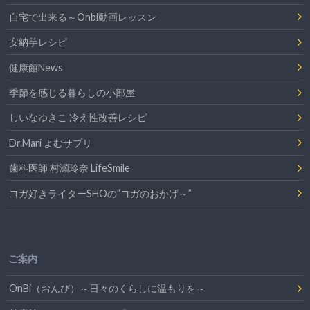
自宅で出来る～Onbi動画レッスン
安納芋レシピ
健康館News
季節を感じる暮らしの小部屋
しいなゆきこ 冷え性改善レシピ
Dr.Mari よむサプリ
歯科医師 村瀬玲奈 LifeSmile
ヨガ好きライターSHOの”ヨガのおかげ～”
ご案内
OnBi（おんび）～日々のくらしに温もりを～