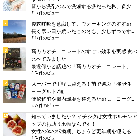
昔から洗剤のみで洗濯する派だった私。多少...
7.4k件のビュー
腹式呼吸を意識して。ウォーキングのすすめ
長く寒い日が続いたこの冬も、少しずつです...
7.1k件のビュー
高カカオチョコレートのすごい効果を実感 食べ
比べてみました
最近何かと話題の「高カカオチョコレート」...
6.5k件のビュー
スーパーで手軽に買える！菌で選ぶ「機能性」
ヨーグルト7選
便秘解消や腸内環境を整えるために、ヨーグ...
5.7k件のビュー
知っていましたか？ イチジクは女性ホルモンア
ップのお助け果物なんです！
女性の体の転換期、ちょうど更年期を迎える...
4.5k件のビュー