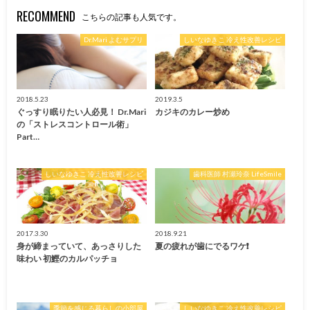
RECOMMEND
こちらの記事も人気です。
Dr.Mari よむサプリ
しいなゆきこ 冷え性改善レシピ
2018.5.23
2019.3.5
ぐっすり眠りたい人必見！ Dr.Mari
カジキのカレー炒め
の「ストレスコントロール術」
Part…
しいなゆきこ 冷え性改善レシピ
歯科医師 村瀬玲奈 LifeSmile
2017.3.30
2018.9.21
身が締まっていて、あっさりした
夏の疲れが歯にでるワケ❗️
味わい 初鰹のカルパッチョ
季節を感じる暮らしの小部屋
しいなゆきこ 冷え性改善レシピ