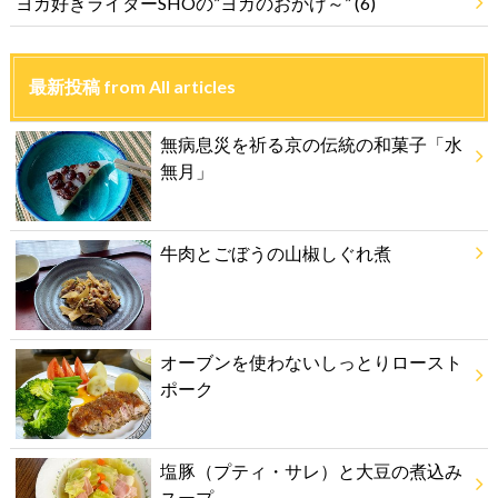
ヨガ好きライターSHOの”ヨガのおかげ～”
(6)
最新投稿 from All articles
無病息災を祈る京の伝統の和菓子「水
無月」
牛肉とごぼうの山椒しぐれ煮
オーブンを使わないしっとりロースト
ポーク
塩豚（プティ・サレ）と大豆の煮込み
スープ