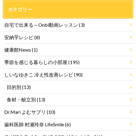
カテゴリー
自宅で出来る～Onbi動画レッスン
(3)
安納芋レシピ
(8)
健康館News
(1)
季節を感じる暮らしの小部屋
(195)
しいなゆきこ 冷え性改善レシピ
(90)
目的別
(13)
食材・献立別
(13)
Dr.Mari よむサプリ
(10)
歯科医師 村瀬玲奈 LifeSmile
(6)