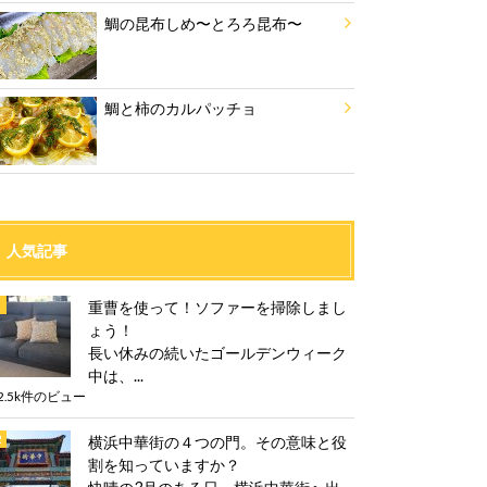
鯛の昆布しめ〜とろろ昆布〜
鯛と柿のカルパッチョ
人気記事
重曹を使って！ソファーを掃除しまし
ょう！
長い休みの続いたゴールデンウィーク
中は、...
2.5k件のビュー
横浜中華街の４つの門。その意味と役
割を知っていますか？