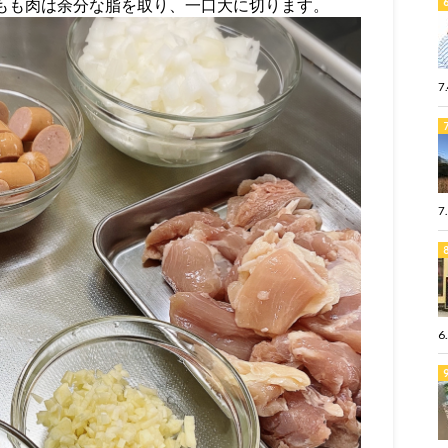
鶏もも肉は余分な脂を取り、一口大に切ります。
7
7
6