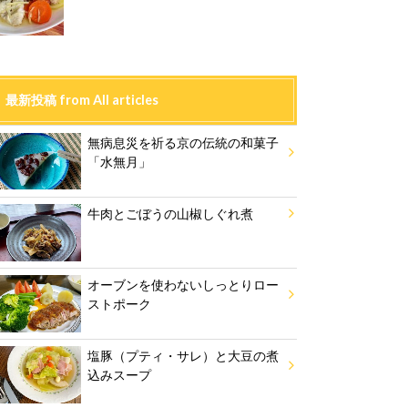
最新投稿 from All articles
無病息災を祈る京の伝統の和菓子
「水無月」
牛肉とごぼうの山椒しぐれ煮
オーブンを使わないしっとりロー
ストポーク
塩豚（プティ・サレ）と大豆の煮
込みスープ