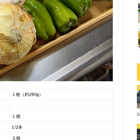
１枚（約280g）
2
１個
1/2本
３個