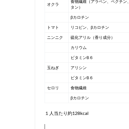
食物繊維（アラベン、ペクチン
オクラ
タン）
βカロチン
トマト
リコピン、βカロチン
ニンニク
硫化アリル（香り成分）
カリウム
ビタミンB６
玉ねぎ
アリシン
ビタミンB６
セロリ
食物繊維
βカロチン
１人当たり約128kcal