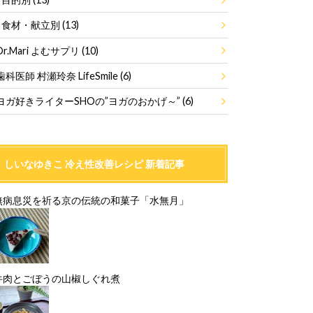
食材・献立別
(13)
Dr.Mari よむサプリ
(10)
歯科医師 村瀬玲奈 LifeSmile
(6)
ヨガ好きライターSHOの”ヨガのおかげ～”
(6)
しいなゆきこ 冷え性改善レシピ 新着記事
無病息災を祈る京の伝統の和菓子「水無月」
牛肉とごぼうの山椒しぐれ煮