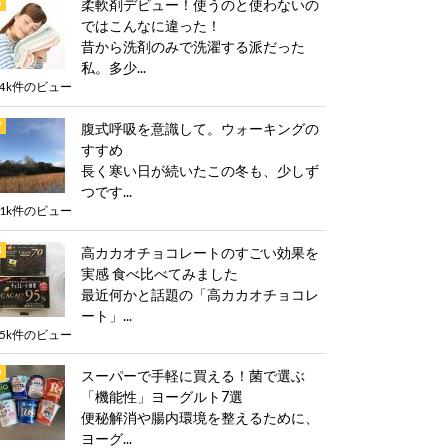
柔軟剤デビュー！使うのと使わないの
ではこんなに違った！
昔から洗剤のみで洗濯する派だった
私。多少...
.4k件のビュー
腹式呼吸を意識して。ウォーキングの
すすめ
長く寒い日が続いたこの冬も、少しず
つです...
.1k件のビュー
高カカオチョコレートのすごい効果を
実感 食べ比べてみました
最近何かと話題の「高カカオチョコレ
ート」...
.5k件のビュー
スーパーで手軽に買える！菌で選ぶ
「機能性」ヨーグルト7選
便秘解消や腸内環境を整えるために、
ヨーグ...