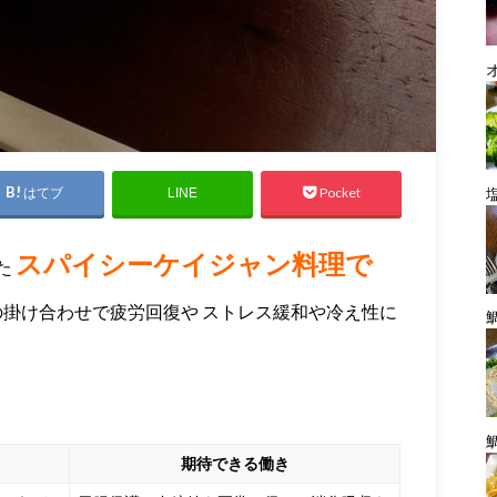
はてブ
Pocket
LINE
スパイシーケイジャン料理で
た
の掛け合わせで疲労回復や ストレス緩和や冷え性に
期待できる働き