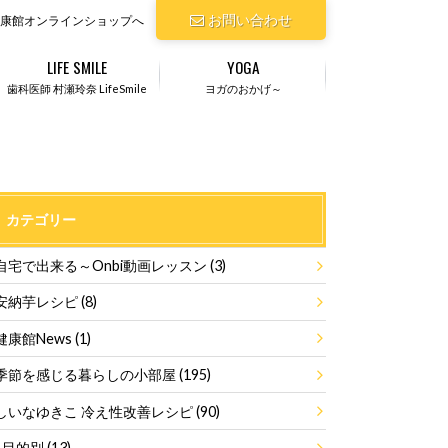
お問い合わせ
康館オンラインショップへ
LIFE SMILE
YOGA
歯科医師 村瀬玲奈 LifeSmile
ヨガのおかげ～
カテゴリー
自宅で出来る～Onbi動画レッスン
(3)
安納芋レシピ
(8)
健康館News
(1)
季節を感じる暮らしの小部屋
(195)
しいなゆきこ 冷え性改善レシピ
(90)
目的別
(13)