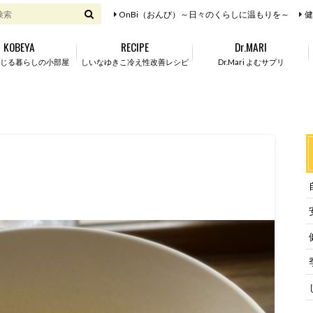
OnBi（おんび）～日々のくらしに温もりを～
健
KOBEYA
RECIPE
Dr.MARI
じる暮らしの小部屋
しいなゆきこ冷え性改善レシピ
Dr.Mari よむサプリ