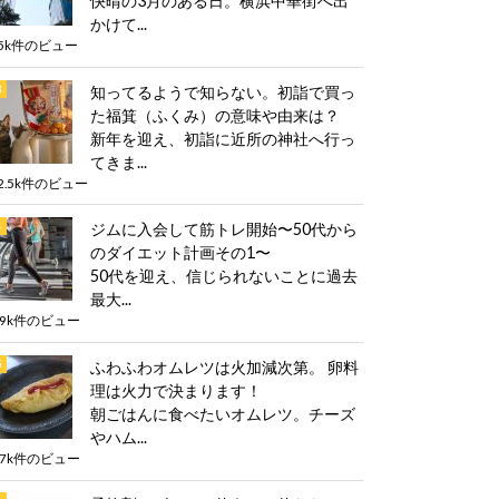
快晴の3月のある日。横浜中華街へ出
かけて...
5k件のビュー
知ってるようで知らない。初詣で買っ
た福箕（ふくみ）の意味や由来は？
新年を迎え、初詣に近所の神社へ行っ
てきま...
2.5k件のビュー
ジムに入会して筋トレ開始〜50代から
のダイエット計画その1〜
50代を迎え、信じられないことに過去
最大...
.9k件のビュー
ふわふわオムレツは火加減次第。 卵料
理は火力で決まります！
朝ごはんに食べたいオムレツ。チーズ
やハム...
.7k件のビュー