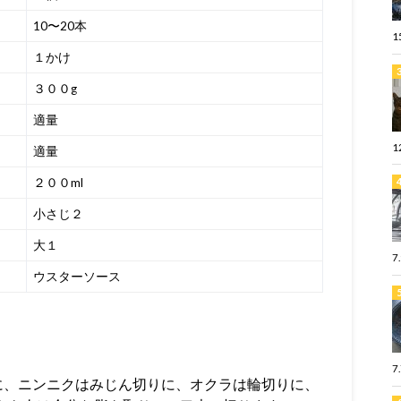
10〜20本
1
１かけ
３００g
適量
1
適量
２００ml
小さじ２
大１
7
ウスターソース
7
に、ニンニクはみじん切りに、オクラは輪切りに、