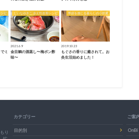
レシピ
しいなゆきこ 冷え性改善レシピ
季節を感じる暮らしの小部屋
2021.6.9
2019.10.23
）でミ
金目鯛の酒蒸し〜梅ポン酢
もぐさの香りに癒されて。お
味〜
灸生活始めました！
カテゴリー
ご案
目的別
On
温もり
。忙