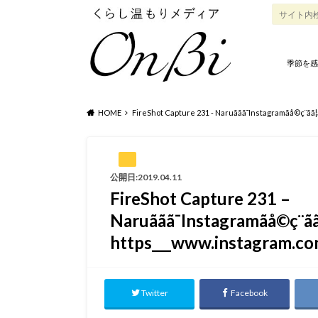
季節を感
HOME
FireShot Capture 231 - Naruããã¯Instagramãå©ç¨ã
公開日:2019.04.11
FireShot Capture 231 –
Naruããã¯Instagramãå©ç¨ãã
https___www.instagram.c
Twitter
Facebook