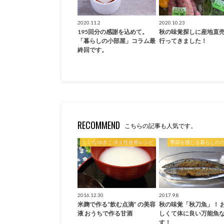
2020.11.2
2020.10.23
195回分の感謝を込めて。
秋の味覚探しに産地直
「暮らしの小部屋」コラム最
行ってきました！
終回です。
RECOMMEND
こちらの記事も人気です。
しいなゆきこ 冷え性改善レシピ
季節を感じる暮らしの
2016.12.30
2017.9.8
米麹で作る“飲む点滴” の美容
秋の味覚「秋刀魚」！ 
液 おうちで作る甘酒
しくて体に良い万能魚
す！