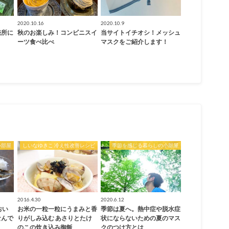
2020.10.16
2020.10.9
売所に
秋のお楽しみ！コンビニスイ
当サイトイチオシ！メッシュ
ーツ食べ比べ
マスクをご紹介します！
小部屋
しいなゆきこ 冷え性改善レシピ
季節を感じる暮らしの小部屋
2016.4.30
2020.6.12
おい
お米の一粒一粒にうまみと香
季節は夏へ。熱中症や脱水症
なんで
りがしみ込む あさりとたけ
状にならないための夏のマス
のこの炊き込み御飯
クのつけ方とは