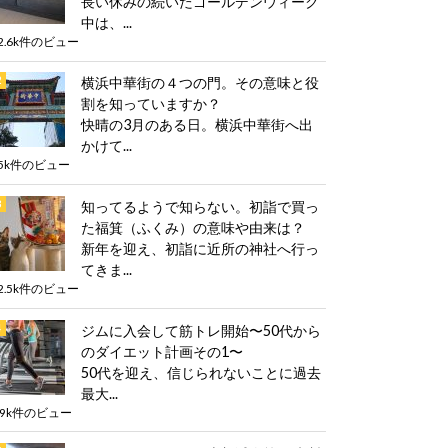
長い休みの続いたゴールデンウィーク
中は、...
2.6k件のビュー
横浜中華街の４つの門。その意味と役
割を知っていますか？
快晴の3月のある日。横浜中華街へ出
かけて...
5k件のビュー
知ってるようで知らない。初詣で買っ
た福箕（ふくみ）の意味や由来は？
新年を迎え、初詣に近所の神社へ行っ
てきま...
2.5k件のビュー
ジムに入会して筋トレ開始〜50代から
のダイエット計画その1〜
50代を迎え、信じられないことに過去
最大...
.9k件のビュー