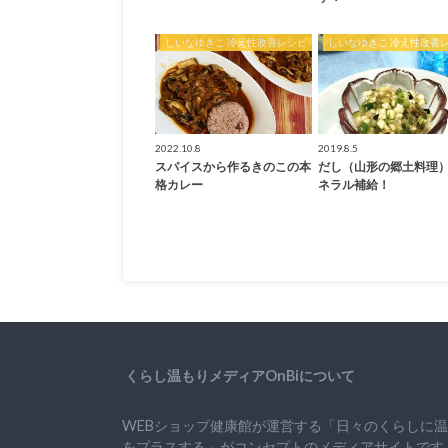
しいなゆきこ 冷え性改善レシピ
しいなゆきこ 冷え性改善
2022.10.8
2019.8.5
スパイスから作るきのこの本
だし（山形の郷土料理
格カレー
ネラル補給！
くらし温もりメディアOnBiについて
WEBショップ健康館が運営する「日々のくらしに
をプラスする」がコンセプトのメディアサイトです