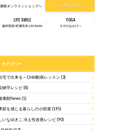
お問い合わせ
康館オンラインショップへ
LIFE SMILE
YOGA
歯科医師 村瀬玲奈 LifeSmile
ヨガのおかげ～
カテゴリー
自宅で出来る～Onbi動画レッスン
(3)
安納芋レシピ
(8)
健康館News
(1)
季節を感じる暮らしの小部屋
(195)
しいなゆきこ 冷え性改善レシピ
(90)
目的別
(13)