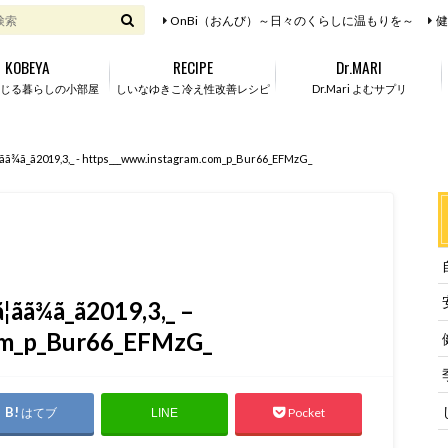
OnBi（おんび）～日々のくらしに温もりを～
健
KOBEYA
RECIPE
Dr.MARI
じる暮らしの小部屋
しいなゆきこ冷え性改善レシピ
Dr.Mari よむサプリ
ã¦ãã¾ã_ã2019,3,_ - https___www.instagram.com_p_Bur66_EFMzG_
¦ãã¾ã_ã2019,3,_ –
om_p_Bur66_EFMzG_
はてブ
Pocket
LINE