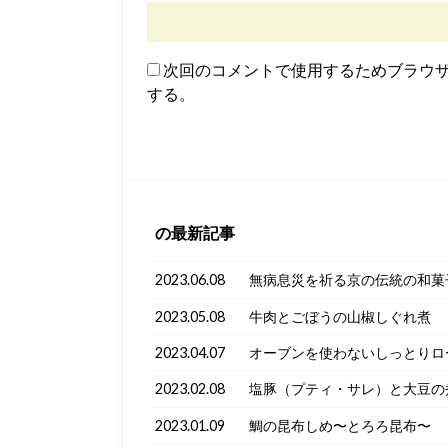
次回のコメントで使用するためブラウ
する。
の最新記事
2023.06.08
無病息災を祈る京の伝統の和菓
2023.05.08
牛肉とごぼうの山椒しぐれ煮
2023.04.07
オーブンを使わないしっとりロ
2023.02.08
塩豚（プティ・サレ）と大豆の
2023.01.09
鯛の昆布しめ〜とろろ昆布〜