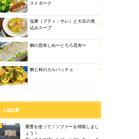
ストポーク
塩豚（プティ・サレ）と大豆の煮
込みスープ
鯛の昆布しめ〜とろろ昆布〜
鯛と柿のカルパッチョ
人気記事
重曹を使って！ソファーを掃除しまし
ょう！