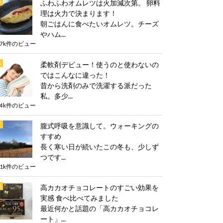
ふわふわオムレツは火加減次第。 卵料
理は火力で決まります！
朝ごはんに食べたいオムレツ。チーズ
やハム...
.7k件のビュー
柔軟剤デビュー！使うのと使わないの
ではこんなに違った！
昔から洗剤のみで洗濯する派だった
私。多少...
.4k件のビュー
腹式呼吸を意識して。ウォーキングの
すすめ
長く寒い日が続いたこの冬も、少しず
つです...
.1k件のビュー
高カカオチョコレートのすごい効果を
実感 食べ比べてみました
最近何かと話題の「高カカオチョコレ
ート」...