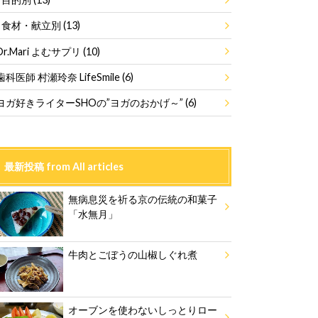
食材・献立別
(13)
Dr.Mari よむサプリ
(10)
歯科医師 村瀬玲奈 LifeSmile
(6)
ヨガ好きライターSHOの”ヨガのおかげ～”
(6)
最新投稿 from All articles
無病息災を祈る京の伝統の和菓子
「水無月」
牛肉とごぼうの山椒しぐれ煮
オーブンを使わないしっとりロー