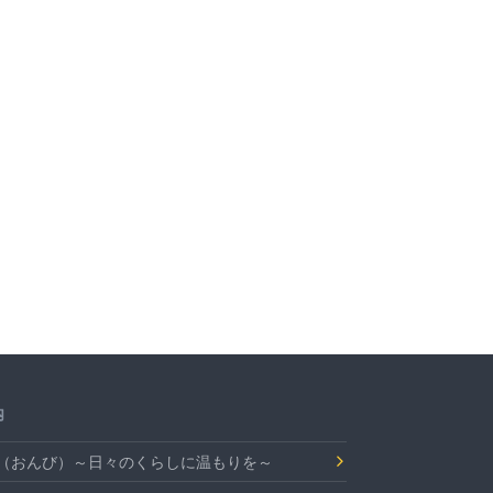
内
Bi（おんび）～日々のくらしに温もりを～