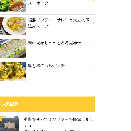
ストポーク
塩豚（プティ・サレ）と大豆の煮
込みスープ
鯛の昆布しめ〜とろろ昆布〜
鯛と柿のカルパッチョ
人気記事
重曹を使って！ソファーを掃除しまし
ょう！