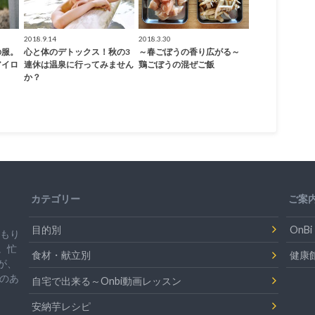
2018.9.14
2018.3.30
の服。
心と体のデトックス！秋の3
～春ごぼうの香り広がる～
アイロ
連休は温泉に行ってみません
鶏ごぼうの混ぜご飯
か？
カテゴリー
ご案
目的別
On
温もり
。忙
食材・献立別
健康
が、
のあ
自宅で出来る～Onbi動画レッスン
安納芋レシピ