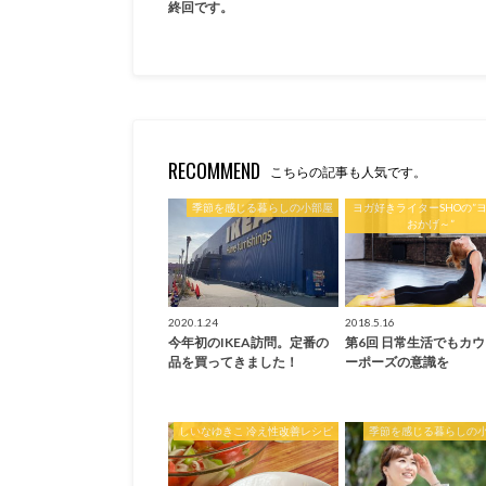
終回です。
RECOMMEND
こちらの記事も人気です。
季節を感じる暮らしの小部屋
ヨガ好きライターSHOの”
おかげ～”
2020.1.24
2018.5.16
今年初のIKEA訪問。定番の
第6回 日常生活でもカ
品を買ってきました！
ーポーズの意識を
しいなゆきこ 冷え性改善レシピ
季節を感じる暮らしの