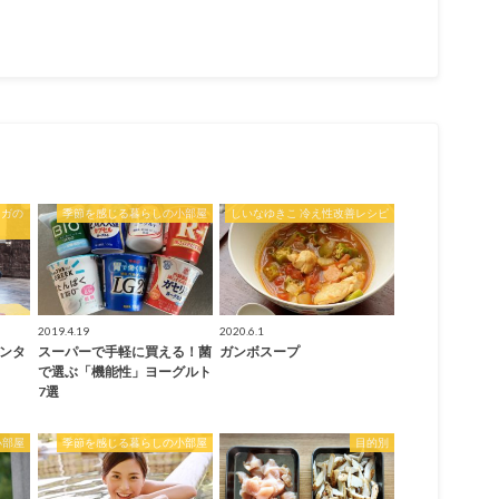
ヨガの
季節を感じる暮らしの小部屋
しいなゆきこ 冷え性改善レシピ
2019.4.19
2020.6.1
ウンタ
スーパーで手軽に買える！菌
ガンボスープ
で選ぶ「機能性」ヨーグルト
7選
小部屋
季節を感じる暮らしの小部屋
目的別