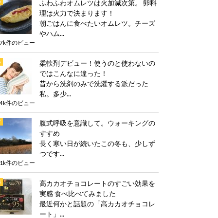
ふわふわオムレツは火加減次第。 卵料
理は火力で決まります！
朝ごはんに食べたいオムレツ。チーズ
やハム...
.7k件のビュー
柔軟剤デビュー！使うのと使わないの
ではこんなに違った！
昔から洗剤のみで洗濯する派だった
私。多少...
.4k件のビュー
腹式呼吸を意識して。ウォーキングの
すすめ
長く寒い日が続いたこの冬も、少しず
つです...
.1k件のビュー
高カカオチョコレートのすごい効果を
実感 食べ比べてみました
最近何かと話題の「高カカオチョコレ
ート」...