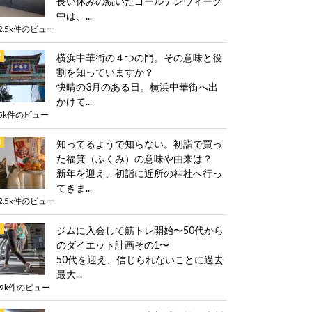
長い休みの続いたゴールデンウィーク
中は、...
2.5k件のビュー
横浜中華街の４つの門。その意味と役
割を知っていますか？
快晴の3月のある日。横浜中華街へ出
かけて...
5k件のビュー
知ってるようで知らない。初詣で買っ
た福箕（ふくみ）の意味や由来は？
新年を迎え、初詣に近所の神社へ行っ
てきま...
2.5k件のビュー
ジムに入会して筋トレ開始〜50代から
のダイエット計画その1〜
50代を迎え、信じられないことに過去
最大...
.9k件のビュー