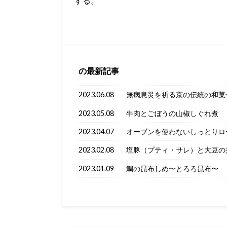
する。
の最新記事
2023.06.08
無病息災を祈る京の伝統の和菓
2023.05.08
牛肉とごぼうの山椒しぐれ煮
2023.04.07
オーブンを使わないしっとりロ
2023.02.08
塩豚（プティ・サレ）と大豆の
2023.01.09
鯛の昆布しめ〜とろろ昆布〜