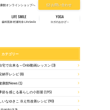
お問い合わせ
康館オンラインショップへ
LIFE SMILE
YOGA
歯科医師 村瀬玲奈 LifeSmile
ヨガのおかげ～
カテゴリー
自宅で出来る～Onbi動画レッスン
(3)
安納芋レシピ
(8)
健康館News
(1)
季節を感じる暮らしの小部屋
(195)
しいなゆきこ 冷え性改善レシピ
(90)
目的別
(13)