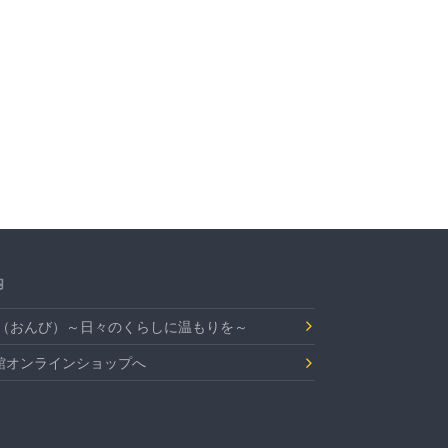
内
Bi（おんび）～日々のくらしに温もりを～
館オンラインショップへ