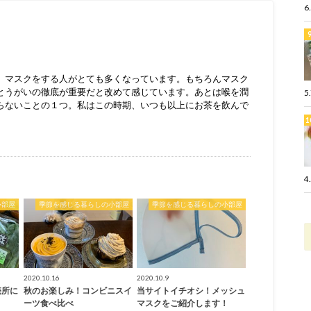
6
、マスクをする人がとても多くなっています。もちろんマスク
とうがいの徹底が重要だと改めて感じています。あとは喉を潤
5
らないことの１つ。私はこの時期、いつも以上にお茶を飲んで
4
小部屋
季節を感じる暮らしの小部屋
季節を感じる暮らしの小部屋
2020.10.16
2020.10.9
売所に
秋のお楽しみ！コンビニスイ
当サイトイチオシ！メッシュ
ーツ食べ比べ
マスクをご紹介します！