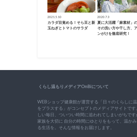
2021.5.10
2020.7.3
カラダ目覚める！そら豆と新
夏に大活躍「麻素材」
玉ねぎとトマトのサラダ
その洗い方や干し方、
ンがけを徹底研究！
くらし温もりメディアOnBiについて
WEBショップ健康館が運営する「日々のくらしに
をプラスする」がコンセプトのメディアサイトです
しい毎日、ついつい時間に追われてしまいがちです
家族を大切に
自分の時間にゆとりをもって、
温かみ
る生活を。そんな情報をお届けします。