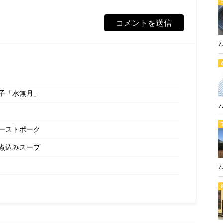
7
子「水無月」
7
ーストポーク
煮込みスープ
7