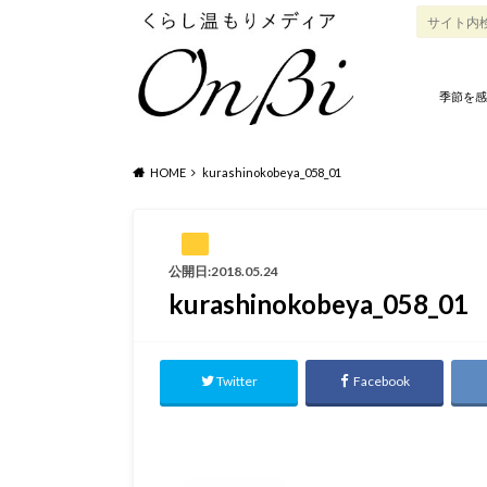
季節を感
HOME
kurashinokobeya_058_01
公開日:2018.05.24
kurashinokobeya_058_01
Twitter
Facebook