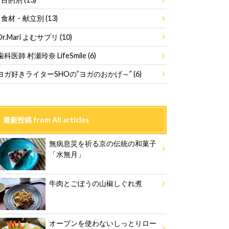
食材・献立別
(13)
Dr.Mari よむサプリ
(10)
歯科医師 村瀬玲奈 LifeSmile
(6)
ヨガ好きライターSHOの”ヨガのおかげ～”
(6)
最新投稿 from All articles
無病息災を祈る京の伝統の和菓子
「水無月」
牛肉とごぼうの山椒しぐれ煮
オーブンを使わないしっとりロー