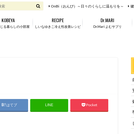
OnBi（おんび）～日々のくらしに温もりを～
健
KOBEYA
RECIPE
Dr.MARI
じる暮らしの小部屋
しいなゆきこ冷え性改善レシピ
Dr.Mari よむサプリ
はてブ
Pocket
LINE