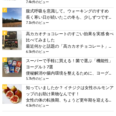
7.4k件のビュー
腹式呼吸を意識して。ウォーキングのすすめ
長く寒い日が続いたこの冬も、少しずつです...
7.1k件のビュー
高カカオチョコレートのすごい効果を実感 食べ
比べてみました
最近何かと話題の「高カカオチョコレート」...
6.5k件のビュー
スーパーで手軽に買える！菌で選ぶ「機能性」
ヨーグルト7選
便秘解消や腸内環境を整えるために、ヨーグ...
5.7k件のビュー
知っていましたか？ イチジクは女性ホルモンア
ップのお助け果物なんです！
女性の体の転換期、ちょうど更年期を迎える...
4.5k件のビュー