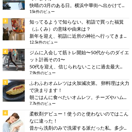
快晴の3月のある日。横浜中華街へ出かけて...
15k件のビュー
知ってるようで知らない。初詣で買った福箕
（ふくみ）の意味や由来は？
新年を迎え、初詣に近所の神社へ行ってきま...
12.5k件のビュー
ジムに入会して筋トレ開始〜50代からのダイエ
ット計画その1〜
50代を迎え、信じられないことに過去最大...
7.9k件のビュー
ふわふわオムレツは火加減次第。 卵料理は火力
で決まります！
朝ごはんに食べたいオムレツ。チーズやハム...
7.7k件のビュー
柔軟剤デビュー！使うのと使わないのではこん
なに違った！
昔から洗剤のみで洗濯する派だった私。多少...