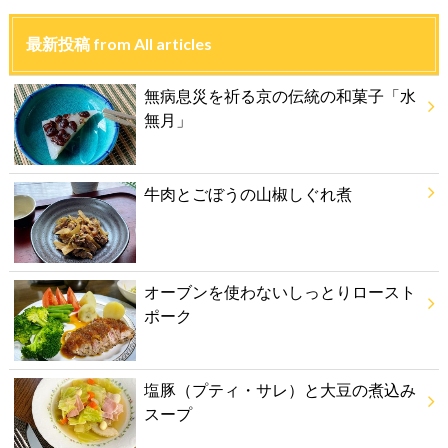
最新投稿 from All articles
無病息災を祈る京の伝統の和菓子「水
無月」
牛肉とごぼうの山椒しぐれ煮
オーブンを使わないしっとりロースト
ポーク
塩豚（プティ・サレ）と大豆の煮込み
スープ