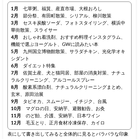
1月
七草粥、福箕、産直市場、大根おろし
2月
節分祭、有田町散策、シリアル、柳川散策
3月
セスキ炭酸ソーダ、フォトスタイリング、横浜中
華街散策、スライサー
4月
おしゃれ着洗剤、おすすめ料理インスタグラム、
機能で選ぶヨーグルト、GWに読みたい本
5月
九州国立博物館散策、サラダチキン、光化学オキ
シダント
6月
ダイエット特集
7月
佐賀土産、犬と猫同居、部屋の消臭対策、ナチュ
ラルクリーニング、アルコールスプレー
8月
酸素系漂白剤、ナチュラルクリーニングまとめ、
玄米、原田治展
9月
タピオカ、スムージー、イチジク、台風
10月
マグロの日、安納芋、避難勧告、お灸
11月
のど飴、介護、安納芋、日本ワイン
12月
毛玉とり、正月食材冷凍保存、カイロ
表にして書き出してみると全体的に見るとバラバラな印象