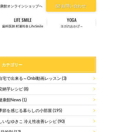
お問い合わせ
康館オンラインショップへ
LIFE SMILE
YOGA
歯科医師 村瀬玲奈 LifeSmile
ヨガのおかげ～
カテゴリー
自宅で出来る～Onbi動画レッスン
(3)
安納芋レシピ
(8)
健康館News
(1)
季節を感じる暮らしの小部屋
(195)
しいなゆきこ 冷え性改善レシピ
(90)
目的別
(13)