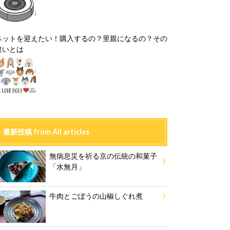
ペットを迎えたい！購入するの？里親になるの？その
違いとは
最新投稿 from All articles
無病息災を祈る京の伝統の和菓子
「水無月」
牛肉とごぼうの山椒しぐれ煮