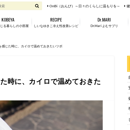
OnBi（おんび）～日々のくらしに温もりを～
健
KOBEYA
RECIPE
Dr.MARI
じる暮らしの小部屋
しいなゆきこ冷え性改善レシピ
Dr.Mari よむサプリ
を感じた時に、カイロで温めておきたいツボ
じた時に、カイロで温めておきた