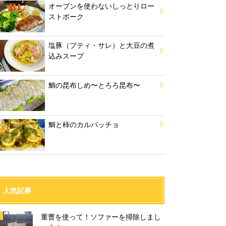
オーブンを使わないしっとりロー
ストポーク
塩豚（プティ・サレ）と大豆の煮
込みスープ
鯛の昆布しめ〜とろろ昆布〜
鯛と柿のカルパッチョ
人気記事
重曹を使って！ソファーを掃除しまし