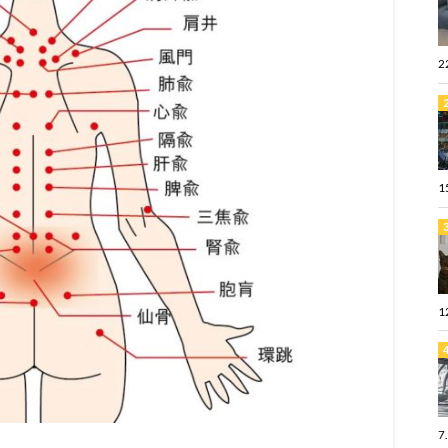
2
1
1
7