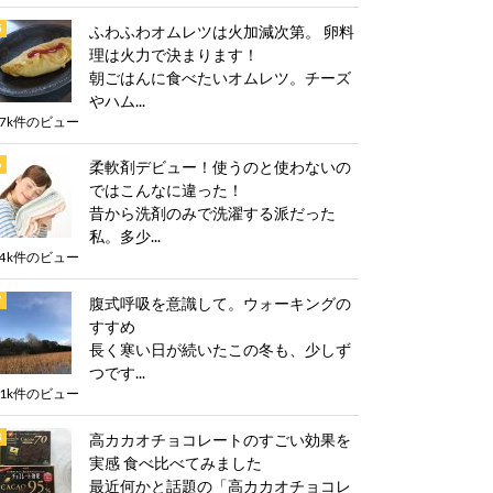
ふわふわオムレツは火加減次第。 卵料
理は火力で決まります！
朝ごはんに食べたいオムレツ。チーズ
やハム...
.7k件のビュー
柔軟剤デビュー！使うのと使わないの
ではこんなに違った！
昔から洗剤のみで洗濯する派だった
私。多少...
.4k件のビュー
腹式呼吸を意識して。ウォーキングの
すすめ
長く寒い日が続いたこの冬も、少しず
つです...
.1k件のビュー
高カカオチョコレートのすごい効果を
実感 食べ比べてみました
最近何かと話題の「高カカオチョコレ