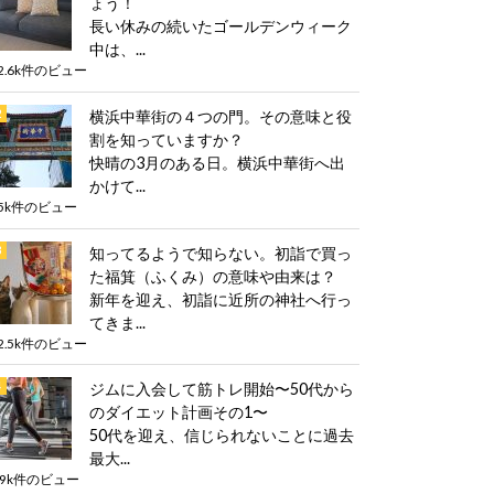
ょう！
長い休みの続いたゴールデンウィーク
中は、...
2.6k件のビュー
横浜中華街の４つの門。その意味と役
割を知っていますか？
快晴の3月のある日。横浜中華街へ出
かけて...
5k件のビュー
知ってるようで知らない。初詣で買っ
た福箕（ふくみ）の意味や由来は？
新年を迎え、初詣に近所の神社へ行っ
てきま...
2.5k件のビュー
ジムに入会して筋トレ開始〜50代から
のダイエット計画その1〜
50代を迎え、信じられないことに過去
最大...
.9k件のビュー