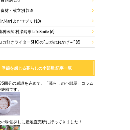
食材・献立別
(13)
Dr.Mari よむサプリ
(10)
歯科医師 村瀬玲奈 LifeSmile
(6)
ヨガ好きライターSHOの”ヨガのおかげ～”
(6)
季節を感じる暮らしの小部屋 記事一覧
195回分の感謝を込めて。「暮らしの小部屋」コラム
最終回です。
秋の味覚探しに産地直売所に行ってきました！