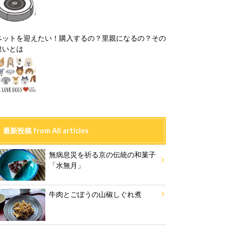
ペットを迎えたい！購入するの？里親になるの？その
違いとは
最新投稿 from All articles
無病息災を祈る京の伝統の和菓子
「水無月」
牛肉とごぼうの山椒しぐれ煮