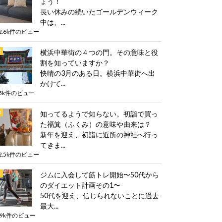
ょう！
長い休みの続いたゴールデンウィーク
中は、...
2.6k件のビュー
横浜中華街の４つの門。その意味と役
割を知っていますか？
快晴の3月のある日。横浜中華街へ出
かけて...
5k件のビュー
知ってるようで知らない。初詣で買っ
た福箕（ふくみ）の意味や由来は？
新年を迎え、初詣に近所の神社へ行っ
てきま...
2.5k件のビュー
ジムに入会して筋トレ開始〜50代から
のダイエット計画その1〜
50代を迎え、信じられないことに過去
最大...
.9k件のビュー