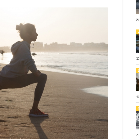
2
1
1
7