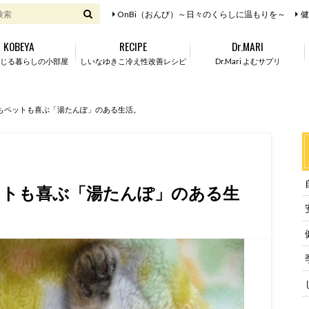
OnBi（おんび）～日々のくらしに温もりを～
健
KOBEYA
RECIPE
Dr.MARI
じる暮らしの小部屋
しいなゆきこ冷え性改善レシピ
Dr.Mari よむサプリ
もペットも喜ぶ「湯たんぽ」のある生活。
ットも喜ぶ「湯たんぽ」のある生