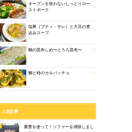
オーブンを使わないしっとりロー
ストポーク
塩豚（プティ・サレ）と大豆の煮
込みスープ
鯛の昆布しめ〜とろろ昆布〜
鯛と柿のカルパッチョ
人気記事
重曹を使って！ソファーを掃除しまし