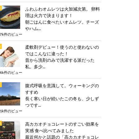
ふわふわオムレツは火加減次第。 卵料
理は火力で決まります！
朝ごはんに食べたいオムレツ。チーズ
やハム...
.7k件のビュー
柔軟剤デビュー！使うのと使わないの
ではこんなに違った！
昔から洗剤のみで洗濯する派だった
私。多少...
.4k件のビュー
腹式呼吸を意識して。ウォーキングの
すすめ
長く寒い日が続いたこの冬も、少しず
つです...
.1k件のビュー
高カカオチョコレートのすごい効果を
実感 食べ比べてみました
最近何かと話題の「高カカオチョコレ