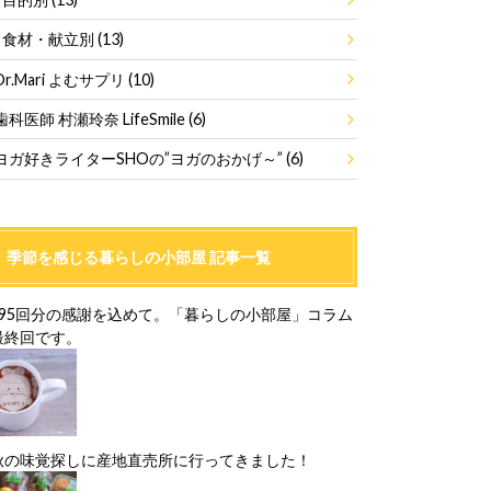
食材・献立別
(13)
Dr.Mari よむサプリ
(10)
歯科医師 村瀬玲奈 LifeSmile
(6)
ヨガ好きライターSHOの”ヨガのおかげ～”
(6)
季節を感じる暮らしの小部屋 記事一覧
195回分の感謝を込めて。「暮らしの小部屋」コラム
最終回です。
秋の味覚探しに産地直売所に行ってきました！