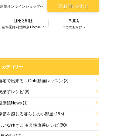
お問い合わせ
康館オンラインショップへ
LIFE SMILE
YOGA
歯科医師 村瀬玲奈 LifeSmile
ヨガのおかげ～
カテゴリー
自宅で出来る～Onbi動画レッスン
(3)
安納芋レシピ
(8)
健康館News
(1)
季節を感じる暮らしの小部屋
(195)
しいなゆきこ 冷え性改善レシピ
(90)
目的別
(13)