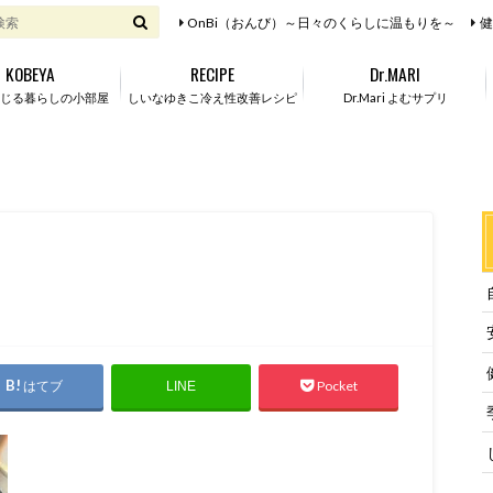
OnBi（おんび）～日々のくらしに温もりを～
健
KOBEYA
RECIPE
Dr.MARI
じる暮らしの小部屋
しいなゆきこ冷え性改善レシピ
Dr.Mari よむサプリ
はてブ
Pocket
LINE