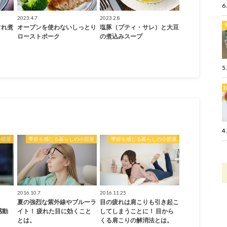
6
2023.4.7
2023.2.8
ぐれ煮
オーブンを使わないしっとり
塩豚（プティ・サレ）と大豆
ローストポーク
の煮込みスープ
5
4
小部屋
季節を感じる暮らしの小部屋
季節を感じる暮らしの小部屋
2016.10.7
2016.11.25
夏の強烈な紫外線やブルーラ
目の疲れは肩こりも引き起こ
感動
イト！ 疲れた目に効くこと
してしまうことに！ 目から
とは。
くる肩こりの解消法とは。