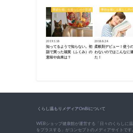
季節を感じる暮らしの小部屋
季節を感じる暮らしの
2019.1.18
2018.8.24
知ってるようで知らない。初
柔軟剤デビュー！使う
詣で買った福箕（ふくみ）の
わないのではこんなに
意味や由来は？
た！
くらし温もりメディアOnBiについて
WEBショップ健康館が運営する「日々のくらしに
をプラスする」がコンセプトのメディアサイトです