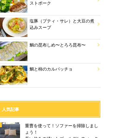
ストポーク
塩豚（プティ・サレ）と大豆の煮
込みスープ
鯛の昆布しめ〜とろろ昆布〜
鯛と柿のカルパッチョ
人気記事
重曹を使って！ソファーを掃除しまし
ょう！