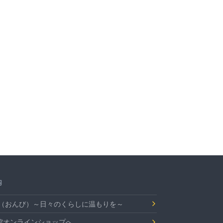
内
Bi（おんび）～日々のくらしに温もりを～
館オンラインショップへ