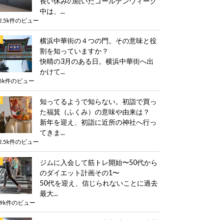
長い休みの続いたゴールデンウィーク
中は、...
2.5k件のビュー
横浜中華街の４つの門。その意味と役
割を知っていますか？
快晴の3月のある日。横浜中華街へ出
かけて...
5k件のビュー
知ってるようで知らない。初詣で買っ
た福箕（ふくみ）の意味や由来は？
新年を迎え、初詣に近所の神社へ行っ
てきま...
2.5k件のビュー
ジムに入会して筋トレ開始〜50代から
のダイエット計画その1〜
50代を迎え、信じられないことに過去
最大...
.9k件のビュー