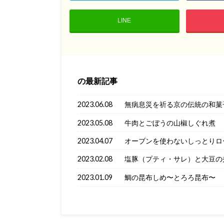
LINE
の最新記事
2023.06.08
無病息災を祈る京の伝統の和菓
2023.05.08
牛肉とごぼうの山椒しぐれ煮
2023.04.07
オーブンを使わないしっとりロ
2023.02.08
塩豚（プティ・サレ）と大豆の
2023.01.09
鯛の昆布しめ〜とろろ昆布〜