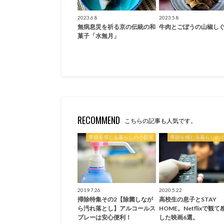
2023.6.8
2023.5.8
無病息災を祈る京の伝統の和
牛肉とごぼうの山椒し
菓子「水無月」
RECOMMEND
こちらの記事も人気です。
季節を感じる暮らしの小部屋
季節を感じる暮らしの
2019.7.26
2020.5.22
掃除特集その2【除菌しなが
高校生の息子とSTAY
ら汚れ落とし】アルコールス
HOME。Netflixで観て
プレーは安心便利！
した映画6選。