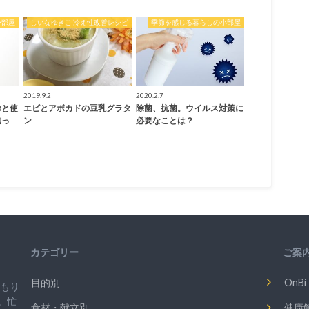
小部屋
しいなゆきこ 冷え性改善レシピ
季節を感じる暮らしの小部屋
2019.9.2
2020.2.7
のと使
エビとアボカドの豆乳グラタ
除菌、抗菌。ウイルス対策に
違っ
ン
必要なことは？
カテゴリー
ご案
目的別
On
温もり
。忙
食材・献立別
健康