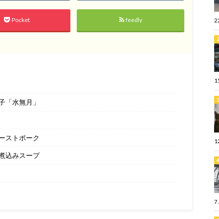
Pocket
feedly
2
1
子「水無月」
ーストポーク
1
煮込みスープ
7