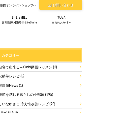
お問い合わせ
康館オンラインショップへ
LIFE SMILE
YOGA
歯科医師 村瀬玲奈 LifeSmile
ヨガのおかげ～
カテゴリー
自宅で出来る～Onbi動画レッスン
(3)
安納芋レシピ
(8)
健康館News
(1)
季節を感じる暮らしの小部屋
(195)
しいなゆきこ 冷え性改善レシピ
(90)
目的別
(13)