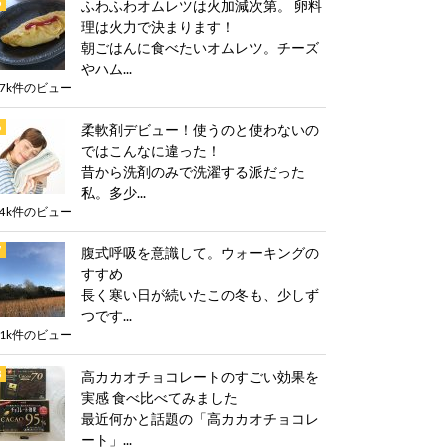
ふわふわオムレツは火加減次第。 卵料
理は火力で決まります！
朝ごはんに食べたいオムレツ。チーズ
やハム...
.7k件のビュー
柔軟剤デビュー！使うのと使わないの
ではこんなに違った！
昔から洗剤のみで洗濯する派だった
私。多少...
.4k件のビュー
腹式呼吸を意識して。ウォーキングの
すすめ
長く寒い日が続いたこの冬も、少しず
つです...
.1k件のビュー
高カカオチョコレートのすごい効果を
実感 食べ比べてみました
最近何かと話題の「高カカオチョコレ
ート」...