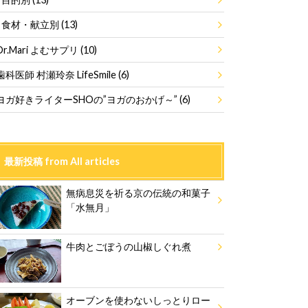
食材・献立別
(13)
Dr.Mari よむサプリ
(10)
歯科医師 村瀬玲奈 LifeSmile
(6)
ヨガ好きライターSHOの”ヨガのおかげ～”
(6)
最新投稿 from All articles
無病息災を祈る京の伝統の和菓子
「水無月」
牛肉とごぼうの山椒しぐれ煮
オーブンを使わないしっとりロー