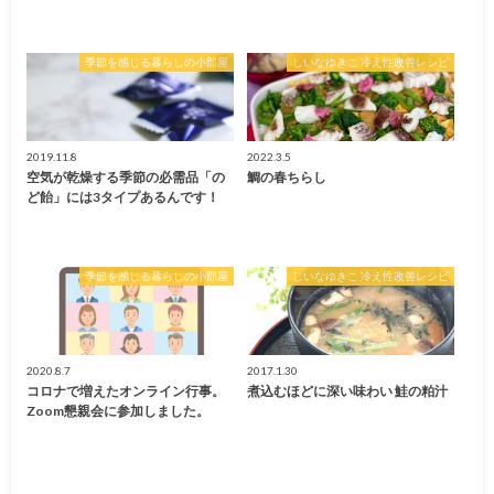
季節を感じる暮らしの小部屋
しいなゆきこ 冷え性改善レシピ
2019.11.8
2022.3.5
空気が乾燥する季節の必需品「の
鯛の春ちらし
ど飴」には3タイプあるんです！
季節を感じる暮らしの小部屋
しいなゆきこ 冷え性改善レシピ
2020.8.7
2017.1.30
コロナで増えたオンライン行事。
煮込むほどに深い味わい 鮭の粕汁
Zoom懇親会に参加しました。