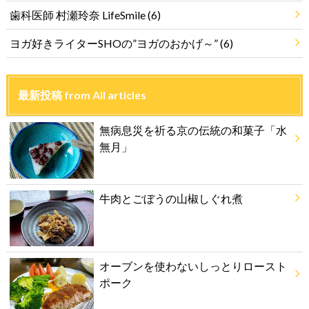
歯科医師 村瀬玲奈 LifeSmile
(6)
ヨガ好きライターSHOの”ヨガのおかげ～”
(6)
最新投稿 from All articles
無病息災を祈る京の伝統の和菓子「水
無月」
牛肉とごぼうの山椒しぐれ煮
オーブンを使わないしっとりロースト
ポーク