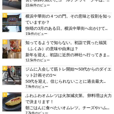
22.6k件のビュー
横浜中華街の４つの門。その意味と役割を知っ
ていますか？
快晴の3月のある日。横浜中華街へ出かけて...
15k件のビュー
知ってるようで知らない。初詣で買った福箕
（ふくみ）の意味や由来は？
新年を迎え、初詣に近所の神社へ行ってきま...
12.5k件のビュー
ジムに入会して筋トレ開始〜50代からのダイエ
ット計画その1〜
50代を迎え、信じられないことに過去最大...
7.9k件のビュー
ふわふわオムレツは火加減次第。 卵料理は火力
で決まります！
朝ごはんに食べたいオムレツ。チーズやハム...
7.7k件のビュー