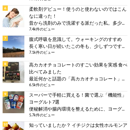
柔軟剤デビュー！使うのと使わないのではこん
なに違った！
昔から洗剤のみで洗濯する派だった私。多少...
7.4k件のビュー
腹式呼吸を意識して。ウォーキングのすすめ
長く寒い日が続いたこの冬も、少しずつです...
7.1k件のビュー
高カカオチョコレートのすごい効果を実感 食べ
比べてみました
最近何かと話題の「高カカオチョコレート」...
6.5k件のビュー
スーパーで手軽に買える！菌で選ぶ「機能性」
ヨーグルト7選
便秘解消や腸内環境を整えるために、ヨーグ...
5.7k件のビュー
知っていましたか？ イチジクは女性ホルモンア