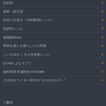
目的別
食材・献立別
自宅で出来る～Onbi動画レッスン
安納芋レシピ
健康館News
季節を感じる暮らしの小部屋
しいなゆきこ 冷え性改善レシピ
Dr.Mari よむサプリ
歯科医師 村瀬玲奈 LifeSmile
ヨガ好きライターSHOの”ヨガのおかげ～”
ご案内