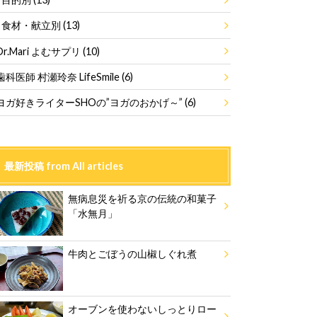
食材・献立別
(13)
Dr.Mari よむサプリ
(10)
歯科医師 村瀬玲奈 LifeSmile
(6)
ヨガ好きライターSHOの”ヨガのおかげ～”
(6)
最新投稿 from All articles
無病息災を祈る京の伝統の和菓子
「水無月」
牛肉とごぼうの山椒しぐれ煮
オーブンを使わないしっとりロー