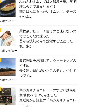
ふわふわオムレツは火加減次第。 卵料
理は火力で決まります！
朝ごはんに食べたいオムレツ。チーズ
やハム...
.7k件のビュー
柔軟剤デビュー！使うのと使わないの
ではこんなに違った！
昔から洗剤のみで洗濯する派だった
私。多少...
.4k件のビュー
腹式呼吸を意識して。ウォーキングの
すすめ
長く寒い日が続いたこの冬も、少しず
つです...
.1k件のビュー
高カカオチョコレートのすごい効果を
実感 食べ比べてみました
最近何かと話題の「高カカオチョコレ
ート」...