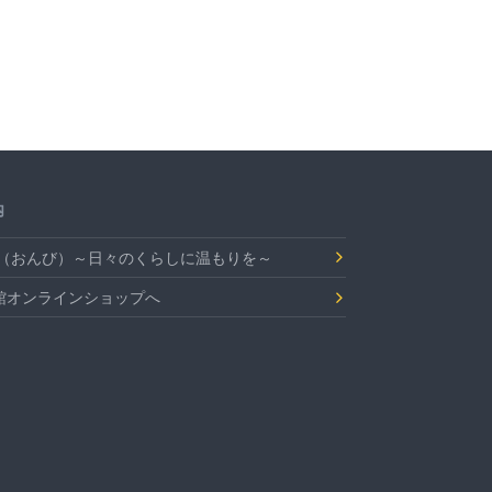
内
Bi（おんび）～日々のくらしに温もりを～
館オンラインショップへ