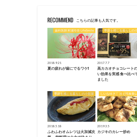
RECOMMEND
こちらの記事も人気です。
歯科医師 村瀬玲奈 LifeSmile
季節を感じる暮らしの
2018.9.21
2017.7.7
夏の疲れが歯にでるワケ❗️
高カカオチョコレート
い効果を実感 食べ比べ
ました
季節を感じる暮らしの小部屋
しいなゆきこ 冷え性改善
2018.5.18
2019.3.5
ふわふわオムレツは火加減次
カジキのカレー炒め