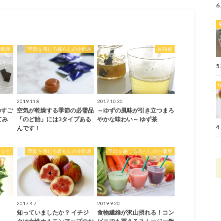
6
小部屋
季節を感じる暮らしの小部屋
目的別
5
2019.11.8
2017.10.30
のすご
空気が乾燥する季節の必需品
～ゆずの風味が引き立つまろ
てみ
「のど飴」には3タイプある
やかな味わい～ ゆず茶
4
んです！
レシピ
季節を感じる暮らしの小部屋
季節を感じる暮らしの小部屋
2017.4.7
2019.9.20
知っていましたか？ イチジ
食物繊維が沢山摂れる！コン