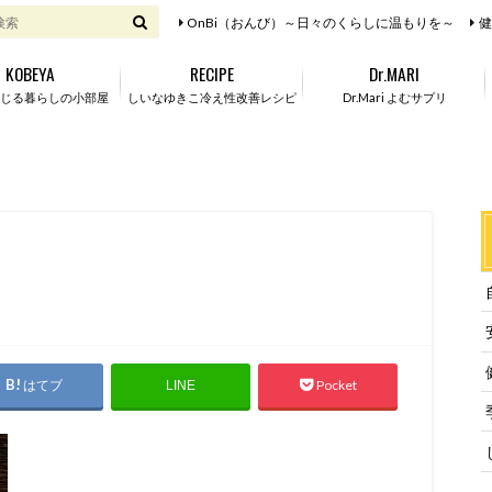
OnBi（おんび）～日々のくらしに温もりを～
健
KOBEYA
RECIPE
Dr.MARI
じる暮らしの小部屋
しいなゆきこ冷え性改善レシピ
Dr.Mari よむサプリ
はてブ
Pocket
LINE