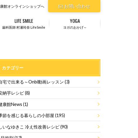
お問い合わせ
康館オンラインショップへ
LIFE SMILE
YOGA
歯科医師 村瀬玲奈 LifeSmile
ヨガのおかげ～
カテゴリー
自宅で出来る～Onbi動画レッスン
(3)
安納芋レシピ
(8)
健康館News
(1)
季節を感じる暮らしの小部屋
(195)
しいなゆきこ 冷え性改善レシピ
(90)
目的別
(13)