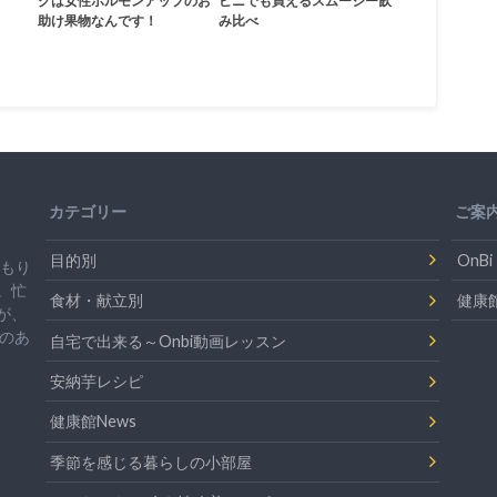
クは女性ホルモンアップのお
ビニでも買えるスムージー飲
助け果物なんです！
み比べ
カテゴリー
ご案
目的別
On
温もり
。忙
食材・献立別
健康
が、
のあ
自宅で出来る～Onbi動画レッスン
安納芋レシピ
健康館News
季節を感じる暮らしの小部屋