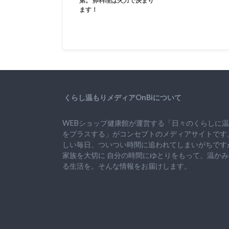
第。 卵料理は火力で決まり
ます！
くらし温もりメディアOnBiについて
WEBショップ健康館が運営する「日々のくらしに
をプラスする」がコンセプトのメディアサイトです
しい毎日、ついつい時間に追われてしまいがちです
家族を大切に
自分の時間にゆとりをもって、
温かみ
る生活を。そんな情報をお届けします。