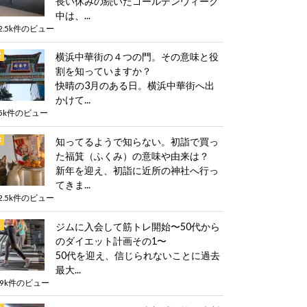
長い休みの続いたゴールデンウィーク
中は、...
2.5k件のビュー
横浜中華街の４つの門。その意味と役
割を知っていますか？
快晴の3月のある日。横浜中華街へ出
かけて...
5k件のビュー
知ってるようで知らない。初詣で買っ
た福箕（ふくみ）の意味や由来は？
新年を迎え、初詣に近所の神社へ行っ
てきま...
2.5k件のビュー
ジムに入会して筋トレ開始〜50代から
のダイエット計画その1〜
50代を迎え、信じられないことに過去
最大...
.9k件のビュー