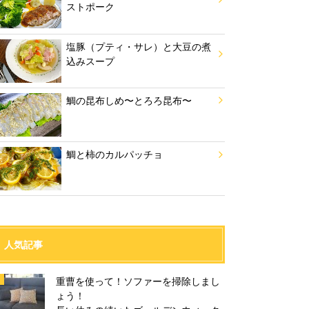
ストポーク
塩豚（プティ・サレ）と大豆の煮
込みスープ
鯛の昆布しめ〜とろろ昆布〜
鯛と柿のカルパッチョ
人気記事
重曹を使って！ソファーを掃除しまし
ょう！