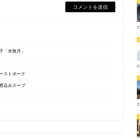
7
子「水無月」
7
ーストポーク
煮込みスープ
7