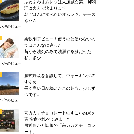
ふわふわオムレツは火加減次第。 卵料
理は火力で決まります！
朝ごはんに食べたいオムレツ。チーズ
やハム...
.7k件のビュー
柔軟剤デビュー！使うのと使わないの
ではこんなに違った！
昔から洗剤のみで洗濯する派だった
私。多少...
.4k件のビュー
腹式呼吸を意識して。ウォーキングの
すすめ
長く寒い日が続いたこの冬も、少しず
つです...
.1k件のビュー
高カカオチョコレートのすごい効果を
実感 食べ比べてみました
最近何かと話題の「高カカオチョコレ
ート」...