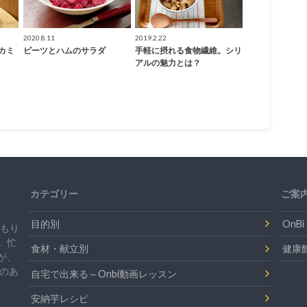
2020.8.11
2019.2.22
カミ
ビーツとハムのサラダ
手軽に摂れる食物繊維。シリ
アルの魅力とは？
カテゴリー
ご案
目的別
On
温もり
。忙
食材・献立別
健康
が、
のあ
自宅で出来る～Onbi動画レッスン
安納芋レシピ