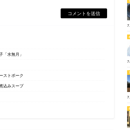
7
子「水無月」
7
ーストポーク
煮込みスープ
7