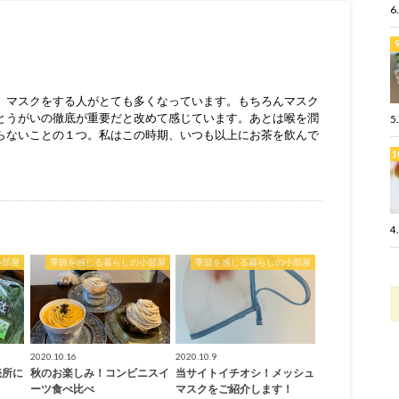
6
、マスクをする人がとても多くなっています。もちろんマスク
とうがいの徹底が重要だと改めて感じています。あとは喉を潤
5
らないことの１つ。私はこの時期、いつも以上にお茶を飲んで
4
小部屋
季節を感じる暮らしの小部屋
季節を感じる暮らしの小部屋
2020.10.16
2020.10.9
売所に
秋のお楽しみ！コンビニスイ
当サイトイチオシ！メッシュ
ーツ食べ比べ
マスクをご紹介します！