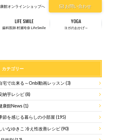
お問い合わせ
康館オンラインショップへ
LIFE SMILE
YOGA
歯科医師 村瀬玲奈 LifeSmile
ヨガのおかげ～
カテゴリー
自宅で出来る～Onbi動画レッスン
(3)
安納芋レシピ
(8)
健康館News
(1)
季節を感じる暮らしの小部屋
(195)
しいなゆきこ 冷え性改善レシピ
(90)
目的別
(13)