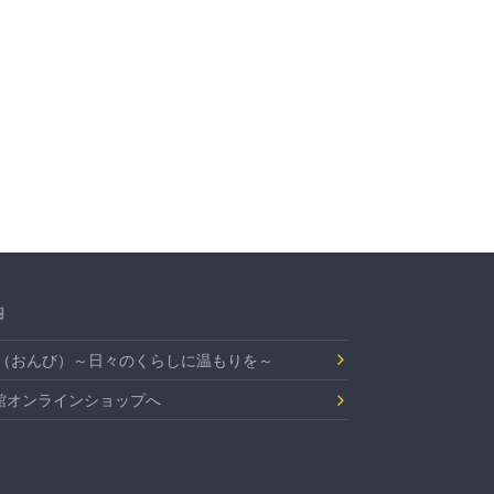
内
Bi（おんび）～日々のくらしに温もりを～
館オンラインショップへ