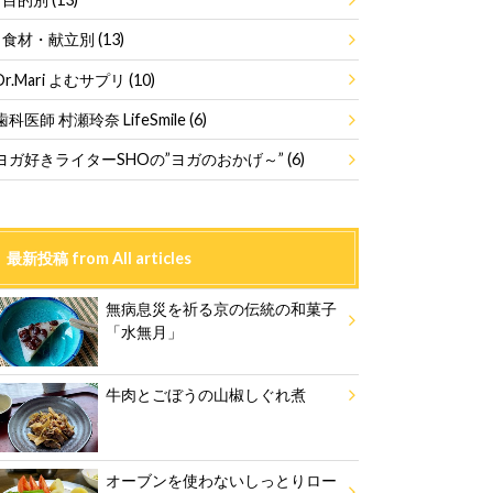
食材・献立別
(13)
Dr.Mari よむサプリ
(10)
歯科医師 村瀬玲奈 LifeSmile
(6)
ヨガ好きライターSHOの”ヨガのおかげ～”
(6)
最新投稿 from All articles
無病息災を祈る京の伝統の和菓子
「水無月」
牛肉とごぼうの山椒しぐれ煮
オーブンを使わないしっとりロー