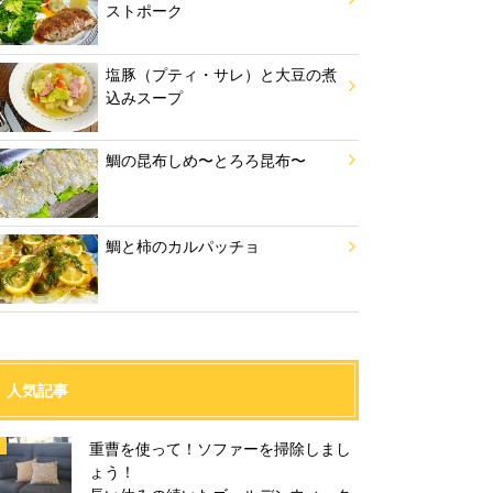
ストポーク
塩豚（プティ・サレ）と大豆の煮
込みスープ
鯛の昆布しめ〜とろろ昆布〜
鯛と柿のカルパッチョ
人気記事
重曹を使って！ソファーを掃除しまし
ょう！