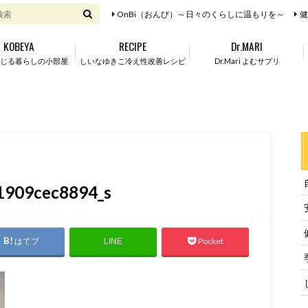
OnBi（おんび）～日々のくらしに温もりを～
健
KOBEYA
RECIPE
Dr.MARI
じる暮らしの小部屋
しいなゆきこ冷え性改善レシピ
Dr.Mari よむサプリ
1909cec8894_s
はてブ
Pocket
LINE