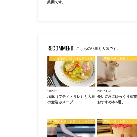
終回です。
RECOMMEND
こちらの記事も人気です。
しいなゆきこ 冷え性改善レシピ
季節を感じる暮らしの
2023.2.8
2019.4.26
塩豚（プティ・サレ）と大豆
長いGWにゆっくり読
の煮込みスープ
おすすめ本6選。
季節を感じる暮らしの小部屋
季節を感じる暮らしの