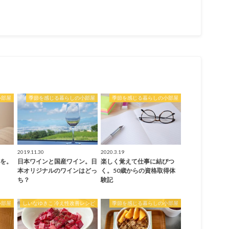
小部屋
季節を感じる暮らしの小部屋
季節を感じる暮らしの小部屋
2019.11.30
2020.3.19
書を。
日本ワインと国産ワイン。日
楽しく覚えて仕事に結びつ
本オリジナルのワインはどっ
く。50歳からの資格取得体
ち？
験記
小部屋
しいなゆきこ 冷え性改善レシピ
季節を感じる暮らしの小部屋