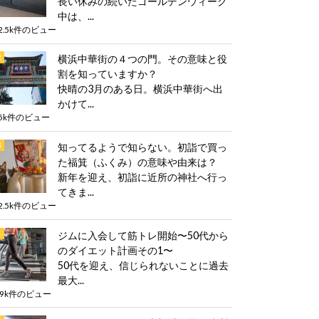
長い休みの続いたゴールデンウィーク
中は、...
2.5k件のビュー
横浜中華街の４つの門。その意味と役
割を知っていますか？
快晴の3月のある日。横浜中華街へ出
かけて...
5k件のビュー
知ってるようで知らない。初詣で買っ
た福箕（ふくみ）の意味や由来は？
新年を迎え、初詣に近所の神社へ行っ
てきま...
2.5k件のビュー
ジムに入会して筋トレ開始〜50代から
のダイエット計画その1〜
50代を迎え、信じられないことに過去
最大...
.9k件のビュー