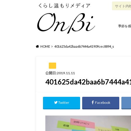
季節を感
HOME
401625da42baa6b7444a41909cec8894_s
公開日:2019.11.11
401625da42baa6b7444a4
Twitter
Facebook