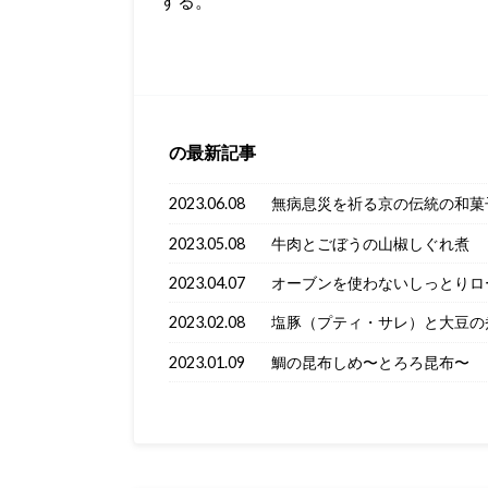
する。
の最新記事
2023.06.08
無病息災を祈る京の伝統の和菓
2023.05.08
牛肉とごぼうの山椒しぐれ煮
2023.04.07
オーブンを使わないしっとりロ
2023.02.08
塩豚（プティ・サレ）と大豆の
2023.01.09
鯛の昆布しめ〜とろろ昆布〜