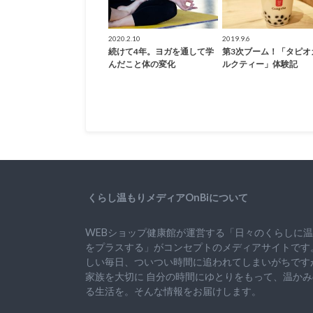
2020.2.10
2019.9.6
続けて4年。ヨガを通して学
第3次ブーム！「タピオ
んだこと体の変化
ルクティー」体験記
くらし温もりメディアOnBiについて
WEBショップ健康館が運営する「日々のくらしに
をプラスする」がコンセプトのメディアサイトです
しい毎日、ついつい時間に追われてしまいがちです
家族を大切に
自分の時間にゆとりをもって、
温かみ
る生活を。そんな情報をお届けします。