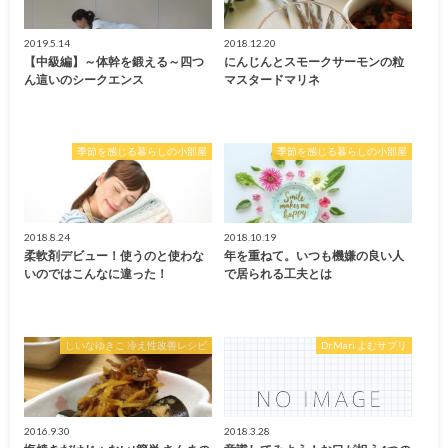
2019.5.14
2018.12.20
【中級編】～体幹を鍛える～四つ
にんじんとスモークサーモンの粒
ん這いのシークエンス
マスタードマリネ
季節を感じる暮らしの小部屋
季節を感じる暮らしの小部屋
2018.8.24
2018.10.19
柔軟剤デビュー！使うのと使わな
年を重ねて。いつも機嫌の良い人
いのではこんなに違った！
で居られる工夫とは
しいなゆきこ 冷え性改善レシピ
Dr.Mari よむサプリ
2016.9.30
2018.3.28