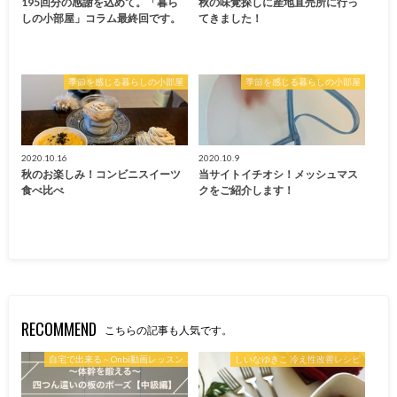
195回分の感謝を込めて。「暮ら
秋の味覚探しに産地直売所に行っ
しの小部屋」コラム最終回です。
てきました！
季節を感じる暮らしの小部屋
季節を感じる暮らしの小部屋
2020.10.16
2020.10.9
秋のお楽しみ！コンビニスイーツ
当サイトイチオシ！メッシュマス
食べ比べ
クをご紹介します！
RECOMMEND
こちらの記事も人気です。
自宅で出来る～Onbi動画レッスン
しいなゆきこ 冷え性改善レシピ