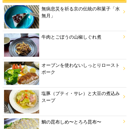
無病息災を祈る京の伝統の和菓子「水
無月」
牛肉とごぼうの山椒しぐれ煮
オーブンを使わないしっとりロースト
ポーク
塩豚（プティ・サレ）と大豆の煮込み
スープ
鯛の昆布しめ〜とろろ昆布〜