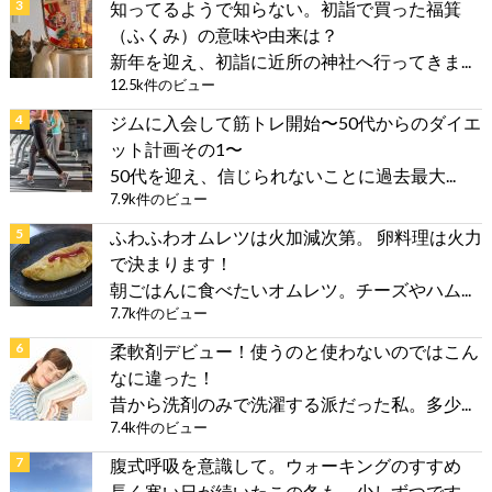
知ってるようで知らない。初詣で買った福箕
（ふくみ）の意味や由来は？
新年を迎え、初詣に近所の神社へ行ってきま...
12.5k件のビュー
ジムに入会して筋トレ開始〜50代からのダイエ
ット計画その1〜
50代を迎え、信じられないことに過去最大...
7.9k件のビュー
ふわふわオムレツは火加減次第。 卵料理は火力
で決まります！
朝ごはんに食べたいオムレツ。チーズやハム...
7.7k件のビュー
柔軟剤デビュー！使うのと使わないのではこん
なに違った！
昔から洗剤のみで洗濯する派だった私。多少...
7.4k件のビュー
腹式呼吸を意識して。ウォーキングのすすめ
長く寒い日が続いたこの冬も、少しずつです...