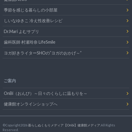
季節を感じる暮らしの小部屋
しいなゆきこ 冷え性改善レシピ
Dr.Mari よむサプリ
歯科医師 村瀬玲奈 LifeSmile
ヨガ好きライターSHOの”ヨガのおかげ～”
ご案内
OnBi（おんび）～日々のくらしに温もりを～
健康館オンラインショップへ
©Copyright2026
暮らしぬくもりメディア【Onbi】健康館メディア
.All Rights
Reserved.