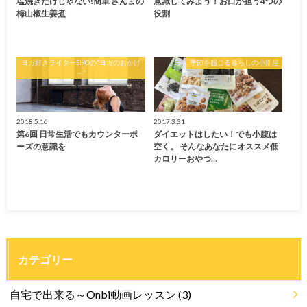
塩焼きだけじゃない!簡単 さんまの
意識してみよう！お口が担う4つの
梅山椒生姜煮
役割
ヨガ好きライターSHOの”ヨガのおかげ
季節を感じる暮らしの小部屋
～”
2018.5.16
2017.3.31
第6回 日常生活でもカウンターポ
ダイエットはしたい！でも小腹は
ーズの意識を
空く。 そんなあなたにオススメ低
カロリーおやつ…
カテゴリー
自宅で出来る～Onbi動画レッスン
(3)