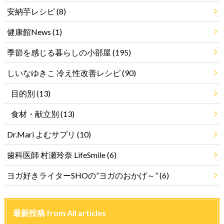
安納芋レシピ
(8)
健康館News
(1)
季節を感じる暮らしの小部屋
(195)
しいなゆきこ 冷え性改善レシピ
(90)
目的別
(13)
食材・献立別
(13)
Dr.Mari よむサプリ
(10)
歯科医師 村瀬玲奈 LifeSmile
(6)
ヨガ好きライターSHOの”ヨガのおかげ～”
(6)
最新投稿 from All articles